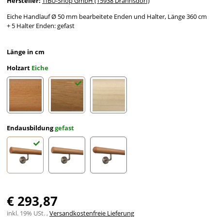
Hersteller:
TIBU-Shop GmbH (15938 Drahnsdorf)
Eiche Handlauf Ø 50 mm bearbeitete Enden und Halter, Länge 360 cm
+ 5 Halter Enden: gefast
Länge in cm
Holzart
Eiche
Buche
Eiche
Ahorn
Endausbildung
gefast
gefast
Radius gefräst
Halbkugel gefräst
€ 293,87
inkl. 19% USt. ,
Versandkostenfreie Lieferung