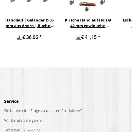
Handlauf | Geländer Ø 35
Kirsche Handlauf Holz Ø
Esch
mm aus Ahorn | Buche |
42 mm gewinkelte
Eiche mit verschiedenen
Edelstahlhalter und
Ed
€ 36,06
*
€ 41,15
*
Enden & Edelstahlhalter
Enden
ab
ab
Service
Sie haben eine Frage zu unseren Produkten?
Wir beraten Sie gerne!
Tel: 035453 / 677-172