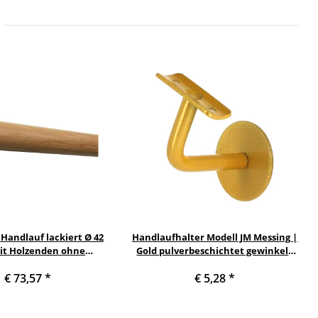
 Handlauf lackiert Ø 42
Handlaufhalter Modell JM Messing |
t Holzenden ohne
Gold pulverbeschichtet gewinkelt
lter, Länge 150 cm und
mit Halteplatte |
€ 73,57
*
€ 5,28
*
lbkugel gefräst
Stockschraubenmontage