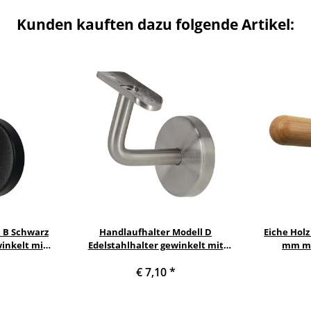
Kunden kauften dazu folgende Artikel:
 B Schwarz
Handlaufhalter Modell D
Eiche Holz
inkelt mit
Edelstahlhalter gewinkelt mit
mm mi
zhandlauf
Halteplatte
Handlaufha
€ 7,10
*
Ha