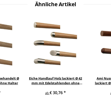
Ähnliche Artikel
behandelt Ø
Eiche Handlauf Holz lackiert Ø 42
Ami Nus
ohne Halter
mm mit Edelstahlenden ohne
lackiert 
Halter
ohne
*
€ 30,76
*
ab