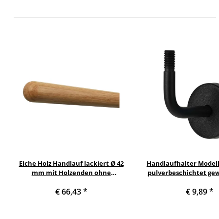
Eiche Holz Handlauf lackiert Ø 42
Handlaufhalter Modell
mm mit Holzenden ohne
pulverbeschichtet gew
Handlaufhalter, Länge 130 cm und
Gewinde M12 für Hol
€ 66,43
*
€ 9,89
*
Halbkugel gefräst