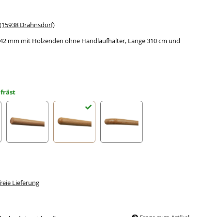
15938 Drahnsdorf)
 Ø 42 mm mit Holzenden ohne Handlaufhalter, Länge 310 cm und
fräst
Radius gefräst
Halbkugel gefräst
Holzkrümmling
eie Lieferung