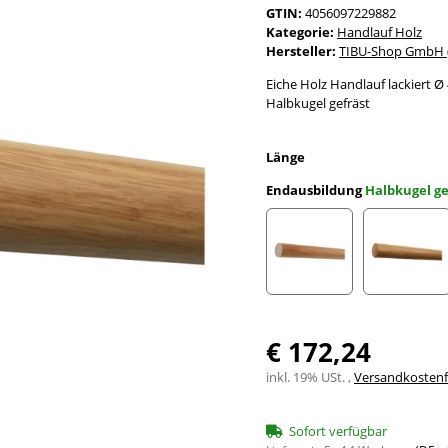
GTIN:
4056097229882
Kategorie:
Handlauf Holz
Hersteller:
TIBU-Shop GmbH (
Eiche Holz Handlauf lackiert
Halbkugel gefräst
Länge
Endausbildung
Halbkugel ge
gekappt (sägerau)
gefast
€ 172,24
inkl. 19% USt. ,
Versandkostenfr
Sofort verfügbar