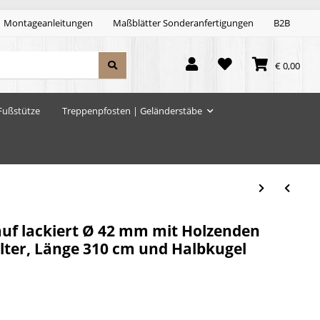
Montageanleitungen
Maßblätter Sonderanfertigungen
B2B
€ 0,00
Fußstütze
Treppenpfosten | Geländerstäbe
auf lackiert Ø 42 mm mit Holzenden
ter, Länge 310 cm und Halbkugel