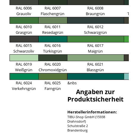
RAL 6006
RAL 6007
RAL 6008
R
Grauoliv
Flaschengrün
Braungrün
Ta
RAL 6010
RAL 6011
RAL 6012
R
Grasgrün
Resedagrün
Schwarzgrün
G
RAL 6015
RAL 6016
RAL 6017
R
Schwarzoliv
Türkisgrün
Maigrün
G
RAL 6019
RAL 6020
RAL 6021
R
Weißgrün
Chromoxidgrün
Blassgrün
B
RAL 6024
RAL 6025
&nbs
Verkehrsgrün
Farngrün
Angaben zur
Produktsicherheit
Herstellerinformationen:
TIBU-Shop GmbH (15938
Drahnsdorf)
Schulstraße 2
Brandenburg