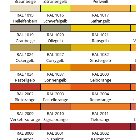
Braunbeige
Zitronengelb
Perlweiß
E
RAL 1015
RAL 1016
RAL 1017
R
Hellelfenbein
Schwefelgelb
Safrangelb
Z
RAL 1019
RAL 1020
RAL 1021
R
Graubeige
Olivgelb
Rapsgelb
Ver
RAL 1024
RAL 1027
RAL 1032
R
Ockergelb
Currygelb
Ginstergelb
Da
RAL 1034
RAL 1037
RAL 2000
R
Pastellgelb
Sonnengelb
Gelborange
Ro
RAL 2002
RAL 2003
RAL 2004
R
Blutorange
Pastellorange
Reinorange
Hel
RAL 2009
RAL 2010
RAL 2011
R
Verkehrsorange
Signalorange
Tieforange
La
RAL 3000
RAL 3001
RAL 3002
R
Feuerrot
Signalrot
Karminrot
R