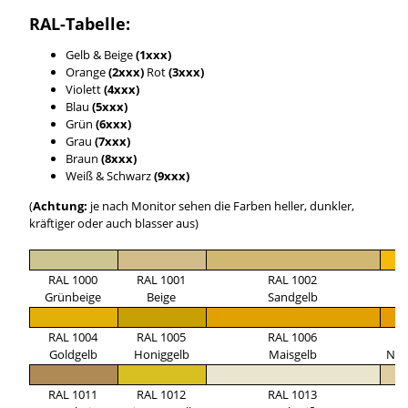
RAL-Tabelle:
Gelb & Beige
(1xxx)
Orange
(2xxx)
Rot
(3xxx)
Violett
(4xxx)
Blau
(5xxx)
Grün
(6xxx)
Grau
(7xxx)
Braun
(8xxx)
Weiß & Schwarz
(9xxx)
(
Achtung:
je nach Monitor sehen die Farben heller, dunkler,
kräftiger oder auch blasser aus)
RAL 1000
RAL 1001
RAL 1002
R
Grünbeige
Beige
Sandgelb
Si
RAL 1004
RAL 1005
RAL 1006
R
Goldgelb
Honiggelb
Maisgelb
Nar
RAL 1011
RAL 1012
RAL 1013
R