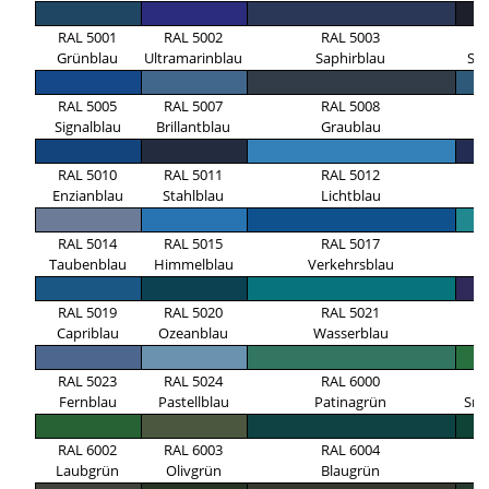
RAL 5001
RAL 5002
RAL 5003
R
Grünblau
Ultramarinblau
Saphirblau
Sc
RAL 5005
RAL 5007
RAL 5008
R
Signalblau
Brillantblau
Graublau
A
RAL 5010
RAL 5011
RAL 5012
R
Enzianblau
Stahlblau
Lichtblau
Ko
RAL 5014
RAL 5015
RAL 5017
R
Taubenblau
Himmelblau
Verkehrsblau
Tü
RAL 5019
RAL 5020
RAL 5021
R
Capriblau
Ozeanblau
Wasserblau
N
RAL 5023
RAL 5024
RAL 6000
R
Fernblau
Pastellblau
Patinagrün
Sma
RAL 6002
RAL 6003
RAL 6004
R
Laubgrün
Olivgrün
Blaugrün
M