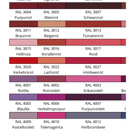
RAL 3004
RAL 3005
RAL 3007
R
Purpurrot
Weinrot
Schwarzrot
RAL 3011
RAL 3012
RAL 3013
R
Braunrot
Beigerot
Tomatenrot
RAL 3015
RAL 3016
RAL 3017
R
Hellrosa
Korallenrot
Rosé
Er
RAL 3020
RAL 3022
RAL 3027
R
Verkehrsrot
Lachsrot
Himbeerrot
O
RAL 4001
RAL 4002
RAL 4003
R
Rotlila
Rotviolett
Erikaviolett
Bord
RAL 4005
RAL 4006
RAL 4007
R
Blaulila
Verkehrspurpur
Purpurviolett
Sig
RAL 4009
RAL 4010
RAL 4012
R
Pastellviolett
Telemagenta
Perlbrombeer
Vi