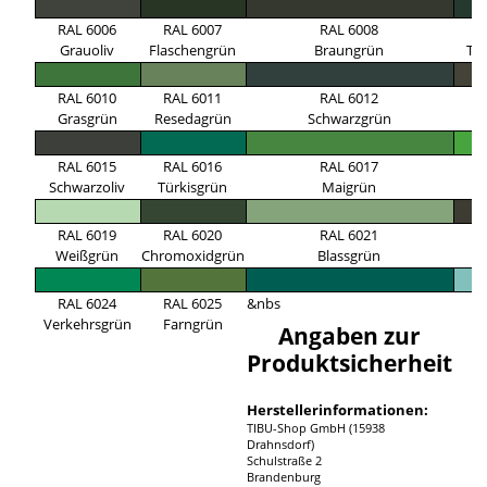
RAL 6006
RAL 6007
RAL 6008
R
Grauoliv
Flaschengrün
Braungrün
Ta
RAL 6010
RAL 6011
RAL 6012
R
Grasgrün
Resedagrün
Schwarzgrün
G
RAL 6015
RAL 6016
RAL 6017
R
Schwarzoliv
Türkisgrün
Maigrün
G
RAL 6019
RAL 6020
RAL 6021
R
Weißgrün
Chromoxidgrün
Blassgrün
B
RAL 6024
RAL 6025
&nbs
Verkehrsgrün
Farngrün
Angaben zur
Produktsicherheit
Herstellerinformationen:
TIBU-Shop GmbH (15938
Drahnsdorf)
Schulstraße 2
Brandenburg