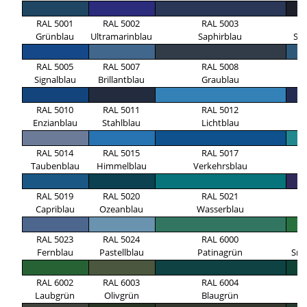
RAL 5001
RAL 5002
RAL 5003
R
Grünblau
Ultramarinblau
Saphirblau
Sc
RAL 5005
RAL 5007
RAL 5008
R
Signalblau
Brillantblau
Graublau
A
RAL 5010
RAL 5011
RAL 5012
R
Enzianblau
Stahlblau
Lichtblau
Ko
RAL 5014
RAL 5015
RAL 5017
R
Taubenblau
Himmelblau
Verkehrsblau
Tü
RAL 5019
RAL 5020
RAL 5021
R
Capriblau
Ozeanblau
Wasserblau
N
RAL 5023
RAL 5024
RAL 6000
R
Fernblau
Pastellblau
Patinagrün
Sma
RAL 6002
RAL 6003
RAL 6004
R
Laubgrün
Olivgrün
Blaugrün
M