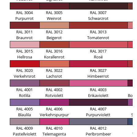
RAL 3004
RAL 3005
RAL 3007
R
Purpurrot
Weinrot
Schwarzrot
RAL 3011
RAL 3012
RAL 3013
R
Braunrot
Beigerot
Tomatenrot
RAL 3015
RAL 3016
RAL 3017
R
Hellrosa
Korallenrot
Rosé
Er
RAL 3020
RAL 3022
RAL 3027
R
Verkehrsrot
Lachsrot
Himbeerrot
O
RAL 4001
RAL 4002
RAL 4003
R
Rotlila
Rotviolett
Erikaviolett
Bord
RAL 4005
RAL 4006
RAL 4007
R
Blaulila
Verkehrspurpur
Purpurviolett
Sig
RAL 4009
RAL 4010
RAL 4012
R
Pastellviolett
Telemagenta
Perlbrombeer
Vi