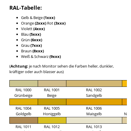
RAL-Tabelle:
Gelb & Beige
(1xxx)
Orange
(2xxx)
Rot
(3xxx)
Violett
(4xxx)
Blau
(5xxx)
Grün
(6xxx)
Grau
(7xxx)
Braun
(8xxx)
Weiß & Schwarz
(9xxx)
(
Achtung:
je nach Monitor sehen die Farben heller, dunkler,
kräftiger oder auch blasser aus)
RAL 1000
RAL 1001
RAL 1002
R
Grünbeige
Beige
Sandgelb
Si
RAL 1004
RAL 1005
RAL 1006
R
Goldgelb
Honiggelb
Maisgelb
Nar
RAL 1011
RAL 1012
RAL 1013
R