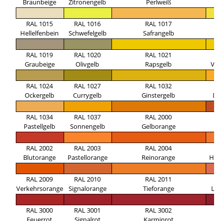
Braunbeige
Zitronengelb
Perlweiß
E
RAL 1015
RAL 1016
RAL 1017
R
Hellelfenbein
Schwefelgelb
Safrangelb
Z
RAL 1019
RAL 1020
RAL 1021
R
Graubeige
Olivgelb
Rapsgelb
Ver
RAL 1024
RAL 1027
RAL 1032
R
Ockergelb
Currygelb
Ginstergelb
Da
RAL 1034
RAL 1037
RAL 2000
R
Pastellgelb
Sonnengelb
Gelborange
Ro
RAL 2002
RAL 2003
RAL 2004
R
Blutorange
Pastellorange
Reinorange
Hel
RAL 2009
RAL 2010
RAL 2011
R
Verkehrsorange
Signalorange
Tieforange
La
RAL 3000
RAL 3001
RAL 3002
R
Feuerrot
Signalrot
Karminrot
R