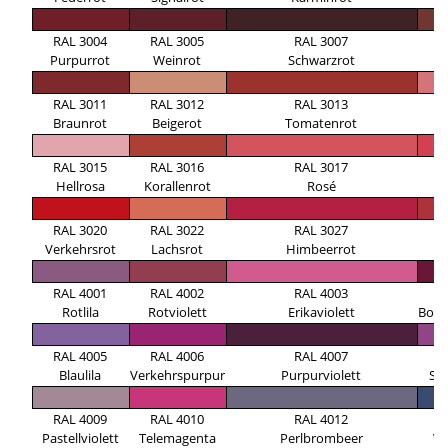
RAL 3004
RAL 3005
RAL 3007
R
Purpurrot
Weinrot
Schwarzrot
RAL 3011
RAL 3012
RAL 3013
R
Braunrot
Beigerot
Tomatenrot
RAL 3015
RAL 3016
RAL 3017
R
Hellrosa
Korallenrot
Rosé
Er
RAL 3020
RAL 3022
RAL 3027
R
Verkehrsrot
Lachsrot
Himbeerrot
O
RAL 4001
RAL 4002
RAL 4003
R
Rotlila
Rotviolett
Erikaviolett
Bord
RAL 4005
RAL 4006
RAL 4007
R
Blaulila
Verkehrspurpur
Purpurviolett
Sig
RAL 4009
RAL 4010
RAL 4012
R
Pastellviolett
Telemagenta
Perlbrombeer
Vi