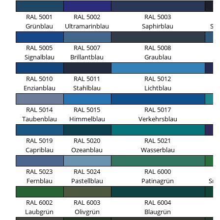
RAL 5001
RAL 5002
RAL 5003
R
Grünblau
Ultramarinblau
Saphirblau
Sc
RAL 5005
RAL 5007
RAL 5008
R
Signalblau
Brillantblau
Graublau
A
RAL 5010
RAL 5011
RAL 5012
R
Enzianblau
Stahlblau
Lichtblau
Ko
RAL 5014
RAL 5015
RAL 5017
R
Taubenblau
Himmelblau
Verkehrsblau
Tü
RAL 5019
RAL 5020
RAL 5021
R
Capriblau
Ozeanblau
Wasserblau
N
RAL 5023
RAL 5024
RAL 6000
R
Fernblau
Pastellblau
Patinagrün
Sma
RAL 6002
RAL 6003
RAL 6004
R
Laubgrün
Olivgrün
Blaugrün
M