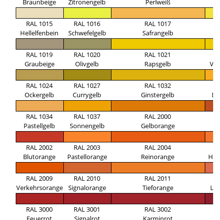
Braunbeige
Zitronengelb
Perlweiß
E
RAL 1015
RAL 1016
RAL 1017
R
Hellelfenbein
Schwefelgelb
Safrangelb
Z
RAL 1019
RAL 1020
RAL 1021
R
Graubeige
Olivgelb
Rapsgelb
Ver
RAL 1024
RAL 1027
RAL 1032
R
Ockergelb
Currygelb
Ginstergelb
Da
RAL 1034
RAL 1037
RAL 2000
R
Pastellgelb
Sonnengelb
Gelborange
Ro
RAL 2002
RAL 2003
RAL 2004
R
Blutorange
Pastellorange
Reinorange
Hel
RAL 2009
RAL 2010
RAL 2011
R
Verkehrsorange
Signalorange
Tieforange
La
RAL 3000
RAL 3001
RAL 3002
R
Feuerrot
Signalrot
Karminrot
R