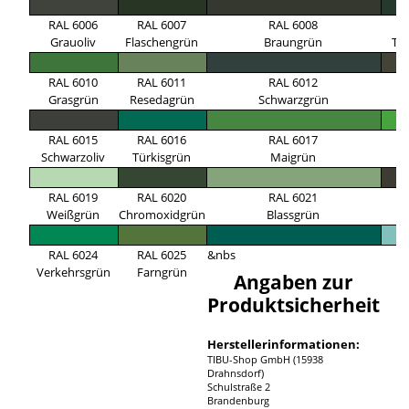
RAL 6006
RAL 6007
RAL 6008
R
Grauoliv
Flaschengrün
Braungrün
Ta
RAL 6010
RAL 6011
RAL 6012
R
Grasgrün
Resedagrün
Schwarzgrün
G
RAL 6015
RAL 6016
RAL 6017
R
Schwarzoliv
Türkisgrün
Maigrün
G
RAL 6019
RAL 6020
RAL 6021
R
Weißgrün
Chromoxidgrün
Blassgrün
B
RAL 6024
RAL 6025
&nbs
Verkehrsgrün
Farngrün
Angaben zur
Produktsicherheit
Herstellerinformationen:
TIBU-Shop GmbH (15938
Drahnsdorf)
Schulstraße 2
Brandenburg