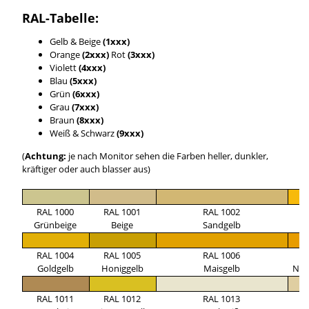
RAL-Tabelle:
Gelb & Beige
(1xxx)
Orange
(2xxx)
Rot
(3xxx)
Violett
(4xxx)
Blau
(5xxx)
Grün
(6xxx)
Grau
(7xxx)
Braun
(8xxx)
Weiß & Schwarz
(9xxx)
(
Achtung:
je nach Monitor sehen die Farben heller, dunkler,
kräftiger oder auch blasser aus)
RAL 1000
RAL 1001
RAL 1002
R
Grünbeige
Beige
Sandgelb
Si
RAL 1004
RAL 1005
RAL 1006
R
Goldgelb
Honiggelb
Maisgelb
Nar
RAL 1011
RAL 1012
RAL 1013
R