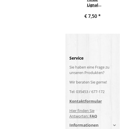
Lignal
PUR
€ 7,50
*
Verdünne
r DV 4900 -
0,25 Liter
Service
Sie haben eine Frage zu
unseren Produkten?
Wir beraten Sie gerne!
Tel: 035453 / 677-172
Kontaktformular
Hier finden Sie
Antworten:
FAQ
Informationen