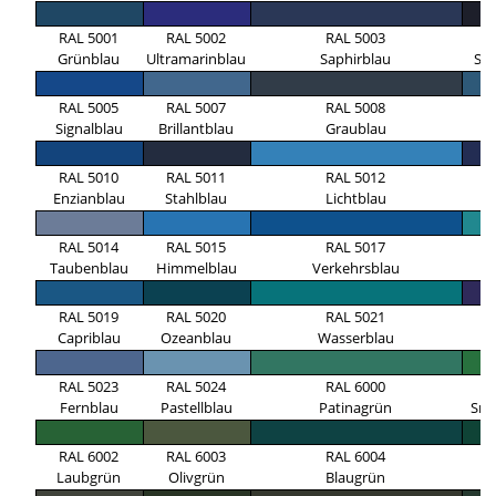
RAL 5001
RAL 5002
RAL 5003
R
Grünblau
Ultramarinblau
Saphirblau
Sc
RAL 5005
RAL 5007
RAL 5008
R
Signalblau
Brillantblau
Graublau
A
RAL 5010
RAL 5011
RAL 5012
R
Enzianblau
Stahlblau
Lichtblau
Ko
RAL 5014
RAL 5015
RAL 5017
R
Taubenblau
Himmelblau
Verkehrsblau
Tü
RAL 5019
RAL 5020
RAL 5021
R
Capriblau
Ozeanblau
Wasserblau
N
RAL 5023
RAL 5024
RAL 6000
R
Fernblau
Pastellblau
Patinagrün
Sma
RAL 6002
RAL 6003
RAL 6004
R
Laubgrün
Olivgrün
Blaugrün
M