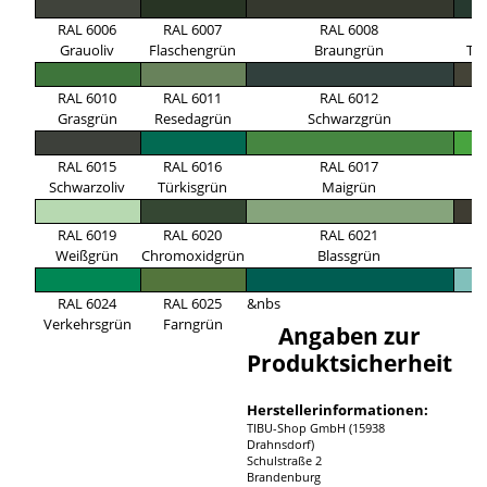
RAL 6006
RAL 6007
RAL 6008
R
Grauoliv
Flaschengrün
Braungrün
Ta
RAL 6010
RAL 6011
RAL 6012
R
Grasgrün
Resedagrün
Schwarzgrün
G
RAL 6015
RAL 6016
RAL 6017
R
Schwarzoliv
Türkisgrün
Maigrün
G
RAL 6019
RAL 6020
RAL 6021
R
Weißgrün
Chromoxidgrün
Blassgrün
B
RAL 6024
RAL 6025
&nbs
Verkehrsgrün
Farngrün
Angaben zur
Produktsicherheit
Herstellerinformationen:
TIBU-Shop GmbH (15938
Drahnsdorf)
Schulstraße 2
Brandenburg