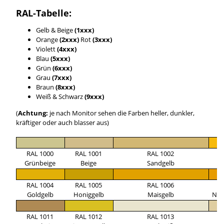
RAL-Tabelle:
Gelb & Beige
(1xxx)
Orange
(2xxx)
Rot
(3xxx)
Violett
(4xxx)
Blau
(5xxx)
Grün
(6xxx)
Grau
(7xxx)
Braun
(8xxx)
Weiß & Schwarz
(9xxx)
(
Achtung:
je nach Monitor sehen die Farben heller, dunkler,
kräftiger oder auch blasser aus)
RAL 1000
RAL 1001
RAL 1002
R
Grünbeige
Beige
Sandgelb
Si
RAL 1004
RAL 1005
RAL 1006
R
Goldgelb
Honiggelb
Maisgelb
Nar
RAL 1011
RAL 1012
RAL 1013
R