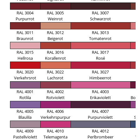
RAL 3004
RAL 3005
RAL 3007
R
Purpurrot
Weinrot
Schwarzrot
RAL 3011
RAL 3012
RAL 3013
R
Braunrot
Beigerot
Tomatenrot
RAL 3015
RAL 3016
RAL 3017
R
Hellrosa
Korallenrot
Rosé
Er
RAL 3020
RAL 3022
RAL 3027
R
Verkehrsrot
Lachsrot
Himbeerrot
O
RAL 4001
RAL 4002
RAL 4003
R
Rotlila
Rotviolett
Erikaviolett
Bord
RAL 4005
RAL 4006
RAL 4007
R
Blaulila
Verkehrspurpur
Purpurviolett
Sig
RAL 4009
RAL 4010
RAL 4012
R
Pastellviolett
Telemagenta
Perlbrombeer
Vi