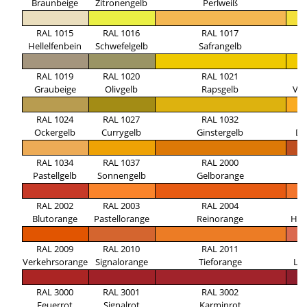
Braunbeige
Zitronengelb
Perlweiß
E
RAL 1015
RAL 1016
RAL 1017
R
Hellelfenbein
Schwefelgelb
Safrangelb
Z
RAL 1019
RAL 1020
RAL 1021
R
Graubeige
Olivgelb
Rapsgelb
Ver
RAL 1024
RAL 1027
RAL 1032
R
Ockergelb
Currygelb
Ginstergelb
Da
RAL 1034
RAL 1037
RAL 2000
R
Pastellgelb
Sonnengelb
Gelborange
Ro
RAL 2002
RAL 2003
RAL 2004
R
Blutorange
Pastellorange
Reinorange
Hel
RAL 2009
RAL 2010
RAL 2011
R
Verkehrsorange
Signalorange
Tieforange
La
RAL 3000
RAL 3001
RAL 3002
R
Feuerrot
Signalrot
Karminrot
R