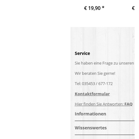
- 1 Liter
Haftg
€ 19,90
*
€ 
Acryl 
Acrylla
Möbella
Buntla
D
Service
Sie haben eine Frage zu unseren P
Wir beraten Sie gerne!
Tel: 035453 / 677-172
Kontaktformular
Hier finden Sie Antworten:
FAQ
Informationen
Wissenswertes