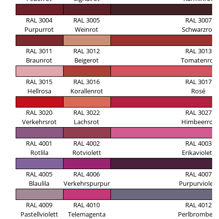
RAL 3004
RAL 3005
RAL 3007
Purpurrot
Weinrot
Schwarzrot
RAL 3011
RAL 3012
RAL 3013
Braunrot
Beigerot
Tomatenrot
RAL 3015
RAL 3016
RAL 3017
Hellrosa
Korallenrot
Rosé
RAL 3020
RAL 3022
RAL 3027
Verkehrsrot
Lachsrot
Himbeerrot
RAL 4001
RAL 4002
RAL 4003
Rotlila
Rotviolett
Erikaviolett
RAL 4005
RAL 4006
RAL 4007
Blaulila
Verkehrspurpur
Purpurviolett
RAL 4009
RAL 4010
RAL 4012
Pastellviolett
Telemagenta
Perlbrombeer