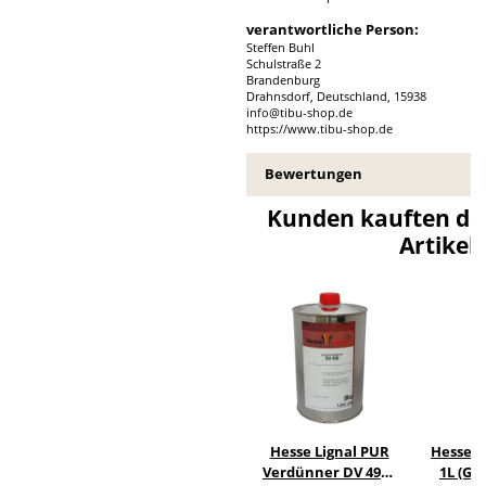
verantwortliche Person:
Steffen Buhl
Schulstraße 2
Brandenburg
Drahnsdorf, Deutschland, 15938
info@tibu-shop.de
https://www.tibu-shop.de
Bewertungen
Kunden kauften da
Artikel:
Hesse Lignal PUR
Hesse Li
Verdünner DV 4900
1L (Gr