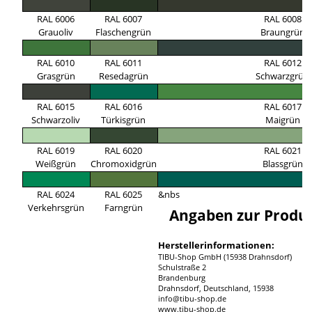
RAL 6006
RAL 6007
RAL 6008
Grauoliv
Flaschengrün
Braungrün
RAL 6010
RAL 6011
RAL 6012
Grasgrün
Resedagrün
Schwarzgrün
RAL 6015
RAL 6016
RAL 6017
Schwarzoliv
Türkisgrün
Maigrün
RAL 6019
RAL 6020
RAL 6021
Weißgrün
Chromoxidgrün
Blassgrün
RAL 6024
RAL 6025
&nbs
Verkehrsgrün
Farngrün
Angaben zur Produk
Herstellerinformationen:
TIBU-Shop GmbH (15938 Drahnsdorf)
Schulstraße 2
Brandenburg
Drahnsdorf, Deutschland, 15938
info@tibu-shop.de
www.tibu-shop.de