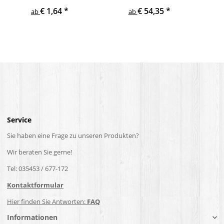
s
€ 1,64
*
€ 54,35
*
ab
ab
Service
Sie haben eine Frage zu unseren Produkten?
Wir beraten Sie gerne!
Tel: 035453 / 677-172
Kontaktformular
Hier finden Sie Antworten:
FAQ
Informationen