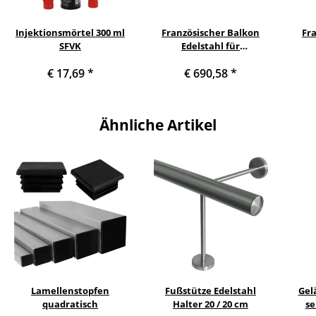
Injektionsmörtel 300 ml
Französischer Balkon
Fr
SFVK
Edelstahl für
Fensterbreite von 1930 bis
Fenst
€ 17,69
*
€ 690,58
*
2090 mm
Ähnliche Artikel
Lamellenstopfen
Fußstütze Edelstahl
Gel
quadratisch
Halter 20 / 20 cm
se