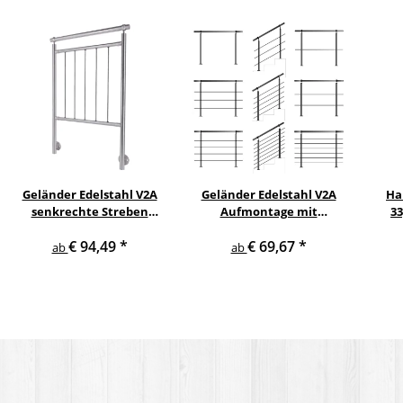
Geländer Edelstahl V2A
Geländer Edelstahl V2A
Ha
senkrechte Streben
Aufmontage mit
3
seitliche Montage
waagerechten
€ 94,49
*
€ 69,67
*
Querstreben
ab
ab