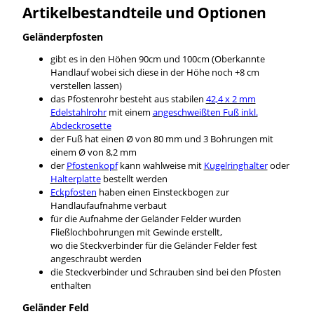
Artikelbestandteile und Optionen
Geländerpfosten
gibt es in den Höhen 90cm und 100cm (Oberkannte
Handlauf wobei sich diese in der Höhe noch +8 cm
verstellen lassen)
das Pfostenrohr besteht aus stabilen
42,4 x 2 mm
Edelstahlrohr
mit einem
angeschweißten Fuß inkl.
Abdeckrosette
der Fuß hat einen Ø von 80 mm und 3 Bohrungen mit
einem Ø von 8,2 mm
der
Pfostenkopf
kann wahlweise mit
Kugelringhalter
oder
Halterplatte
bestellt werden
Eckpfosten
haben einen Einsteckbogen zur
Handlaufaufnahme verbaut
für die Aufnahme der Geländer Felder wurden
Fließlochbohrungen mit Gewinde erstellt,
wo die Steckverbinder für die Geländer Felder fest
angeschraubt werden
die Steckverbinder und Schrauben sind bei den Pfosten
enthalten
Geländer Feld