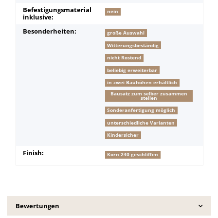
Befestigungsmaterial
nein
inklusive:
Besonderheiten:
große Auswahl
Witterungsbeständig
nicht Rostend
beliebig erweiterbar
in zwei Bauhöhen erhältlich
Bausatz zum selber zusammen
stellen
Sonderanfertigung möglich
unterschiedliche Varianten
Kindersicher
Finish:
Korn 240 geschliffen
Bewertungen