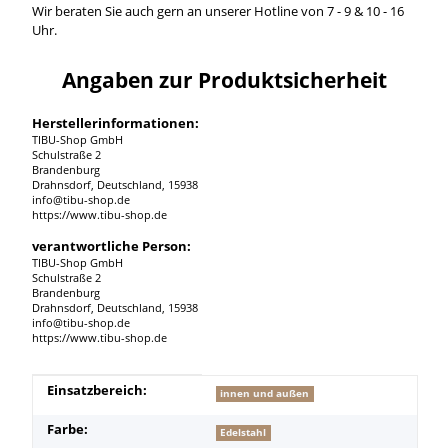
Wir beraten Sie auch gern an unserer Hotline von 7 - 9 & 10 - 16
Uhr.
Angaben zur Produktsicherheit
Herstellerinformationen:
TIBU-Shop GmbH
Schulstraße 2
Brandenburg
Drahnsdorf, Deutschland, 15938
info@tibu-shop.de
https://www.tibu-shop.de
verantwortliche Person:
TIBU-Shop GmbH
Schulstraße 2
Brandenburg
Drahnsdorf, Deutschland, 15938
info@tibu-shop.de
https://www.tibu-shop.de
Produkteigenschaft
Wert
Einsatzbereich:
innen und außen
Farbe:
Edelstahl