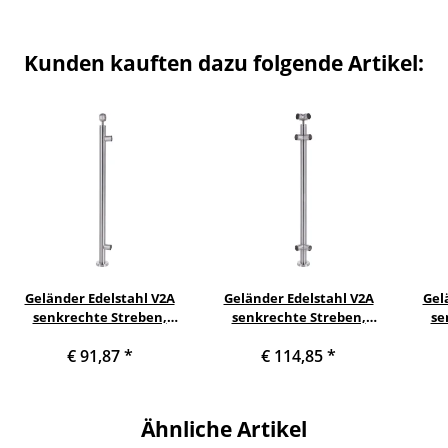
Kunden kauften dazu folgende Artikel:
Geländer Edelstahl V2A
Geländer Edelstahl V2A
Gel
senkrechte Streben,
senkrechte Streben,
se
Anfangs-/Endpfosten und
Eckpfosten und Höhe 1000
Läng
€ 91,87
*
€ 114,85
*
Höhe 1000 mm
mm
Ähnliche Artikel