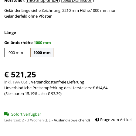
Hersteller:
TIBU-Shop GmbH (15938 Drahnsdorf)
Geländerlänge siehe Zeichnung: 2210 mm Höhe:1000 mm, nur
Geländerfeld ohne Pfosten
Länge
Geländerhöhe
1000 mm
900 mm
1000 mm
900 mm
1000 mm
€ 521,25
inkl. 19% USt. ,
Versandkostenfreie Lieferung
Unverbindliche Preisempfehlung des Herstellers
:
€ 614,64
(Sie sparen
15.19%
, also
€ 93,39
)
Sofort verfügbar
Frage zum Artikel
Lieferzeit:
2 - 3 Wochen
(DE - Ausland abweichend)