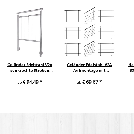
Geländer Edelstahl V2A
Geländer Edelstahl V2A
Ha
senkrechte Streben
Aufmontage mit
3
seitliche Montage
waagerechten
€ 94,49
*
€ 69,67
*
Querstreben
ab
ab