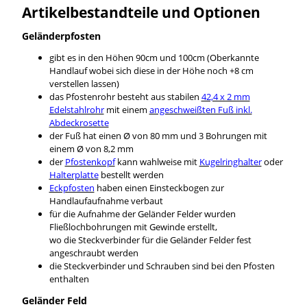
Artikelbestandteile und Optionen
Geländerpfosten
gibt es in den Höhen 90cm und 100cm (Oberkannte
Handlauf wobei sich diese in der Höhe noch +8 cm
verstellen lassen)
das Pfostenrohr besteht aus stabilen
42,4 x 2 mm
Edelstahlrohr
mit einem
angeschweißten Fuß inkl.
Abdeckrosette
der Fuß hat einen Ø von 80 mm und 3 Bohrungen mit
einem Ø von 8,2 mm
der
Pfostenkopf
kann wahlweise mit
Kugelringhalter
oder
Halterplatte
bestellt werden
Eckpfosten
haben einen Einsteckbogen zur
Handlaufaufnahme verbaut
für die Aufnahme der Geländer Felder wurden
Fließlochbohrungen mit Gewinde erstellt,
wo die Steckverbinder für die Geländer Felder fest
angeschraubt werden
die Steckverbinder und Schrauben sind bei den Pfosten
enthalten
Geländer Feld