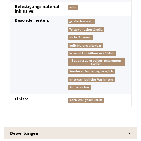
Befestigungsmaterial
nein
inklusive:
Besonderheiten:
große Auswahl
Witterungsbeständig
nicht Rostend
beliebig erweiterbar
in zwei Bauhöhen erhältlich
Bausatz zum selber zusammen
stellen
Sonderanfertigung möglich
unterschiedliche Varianten
Kindersicher
Finish:
Korn 240 geschliffen
Bewertungen