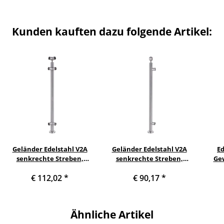
Kunden kauften dazu folgende Artikel:
Geländer Edelstahl V2A
Geländer Edelstahl V2A
E
senkrechte Streben,
senkrechte Streben,
Gew
Eckpfosten und Höhe 900
Anfangs-/Endpfosten und
Stüc
€ 112,02
*
€ 90,17
*
mm
Höhe 900 mm
Ähnliche Artikel