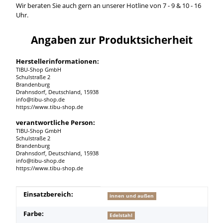
Wir beraten Sie auch gern an unserer Hotline von 7 - 9 & 10 - 16
Uhr.
Angaben zur Produktsicherheit
Herstellerinformationen:
TIBU-Shop GmbH
Schulstraße 2
Brandenburg
Drahnsdorf, Deutschland, 15938
info@tibu-shop.de
https://www.tibu-shop.de
verantwortliche Person:
TIBU-Shop GmbH
Schulstraße 2
Brandenburg
Drahnsdorf, Deutschland, 15938
info@tibu-shop.de
https://www.tibu-shop.de
Produkteigenschaft
Wert
Einsatzbereich:
innen und außen
Farbe:
Edelstahl