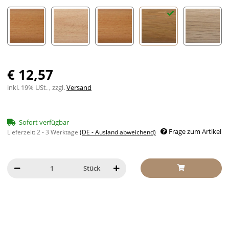
Buche lackiert
Buche unbehandelt
Buche quadratisch
Eiche lackiert
Eiche un
€ 12,57
inkl. 19% USt. , zzgl.
Versand
Sofort verfügbar
Frage zum Artikel
Lieferzeit:
2 - 3 Werktage
(DE - Ausland abweichend)
Stück