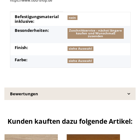
https://www.tibu-shop.de
Produkteigenschaft
Wert
Befestigungsmaterial
nein
inklusive:
Besonderheiten:
Zuschnittservice - nächst längere
kaufen und Wunschmaß
zusenden
Finish:
siehe Auswahl
Farbe:
siehe Auswahl
Bewertungen
Kunden kauften dazu folgende Artikel: