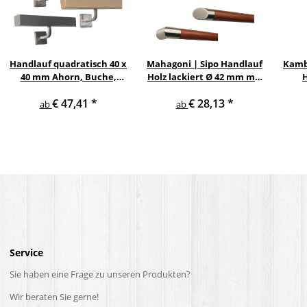
Handlauf quadratisch 40 x
Mahagoni | Sipo Handlauf
Kamb
40 mm Ahorn, Buche,
Holz lackiert Ø 42 mm mit
Eiche, Esche, Edelstahl
Edelstahlenden ohne
Ed
€ 47,41
*
€ 28,13
*
V2A mit gewinkelten
Halter
ab
ab
Haltern
Service
Sie haben eine Frage zu unseren Produkten?
Wir beraten Sie gerne!