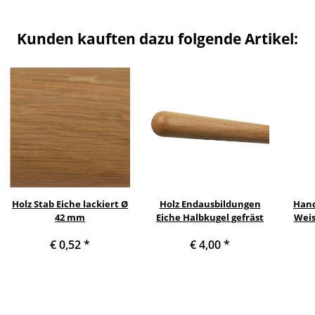
Kunden kauften dazu folgende Artikel:
Holz Stab Eiche lackiert Ø
Holz Endausbildungen
Hand
42 mm
Eiche Halbkugel gefräst
Weis
gewin
€ 0,52
*
€ 4,00
*
Stoc