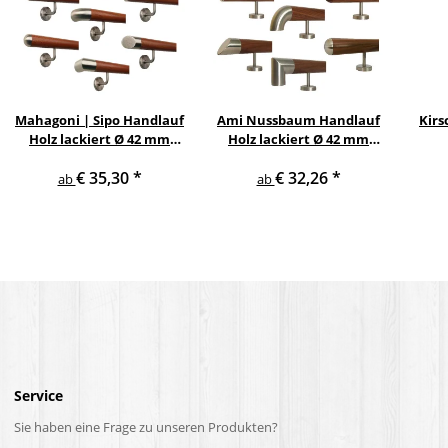
Mahagoni | Sipo Handlauf
Ami Nussbaum Handlauf
Kirs
Holz lackiert Ø 42 mm
Holz lackiert Ø 42 mm
gewinkelte
gerade Edelstahlhalter
Ed
€ 35,30
*
€ 32,26
*
Edelstahlhalter und
und Enden
ab
ab
Enden
Service
Sie haben eine Frage zu unseren Produkten?