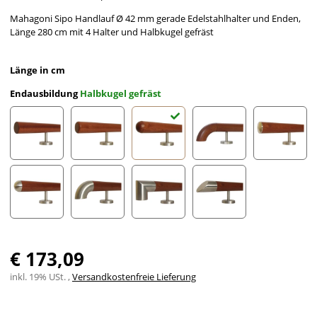
Mahagoni Sipo Handlauf Ø 42 mm gerade Edelstahlhalter und Enden,
Länge 280 cm mit 4 Halter und Halbkugel gefräst
Länge in cm
Endausbildung
Halbkugel gefräst
gefast
Radius gefräst
Halbkugel gefräst
Holzkrümmling
leicht g
Halbrunde Edelstahlkappe
Edelstahlbogen
Edelstahlecke
schräges Edelstahlends
€ 173,09
inkl. 19% USt. ,
Versandkostenfreie Lieferung