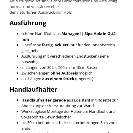
Als Naturprodukt sind leichte Farbdifferenzen und Äste völlig
normal und verstärken eher
den natürlichen Ausdruck von Holz.
Ausführung
schöne Handläufe aus
Mahagoni | Sipo
Holz in Ø 42
mm
Oberfläche
fertig lackiert
(nur für den Innenbereich
geeignet)
Ausführung mit verschiedenen Endstücken (siehe
Auswahl)
in Längen von 30 bis 500cm im 10cm Raster
Zwischenlängen
ohne Aufpreis
möglich
alle Längen
aus einem Stück
(ungeteilt)
Handlaufhalter
Handlaufhalter gerade
aus Edelstahl mit Rosette zur
Abdeckung der Verschraubung zur Wand
Werkzeuglose Montage der Halter am Handlauf durch
vorgebohrte Gewindelöcher
bis 50cm befinden sich die Halterbohrungen 5cm vom
Ende