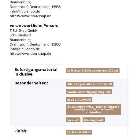
Brandenburg
Drahnsdorf, Deutschland, 15938
info@tibu-shop.de
https://www.tibu-shop.de
verantwortliche Person:
TIBU-Shop GmbH
Schulstraße 2
Brandenburg
Drahnsdorf, Deutschland, 15938
info@tibu-shop.de
https://www.tibu-shop.de
Produkteigenschaft
Wert
Befestigungsmaterial
je Halter 2 Schrauben und Dübel
inklusive:
Besonderheiten:
alle Längen aus einem Stück
Sonderanfertigung möglich
große Auswahl
Zuschnittservice - nächst längere
kaufen und Wunschmaß
zusenden
lackiert
Montagesett
Finish:
farblos lackiert