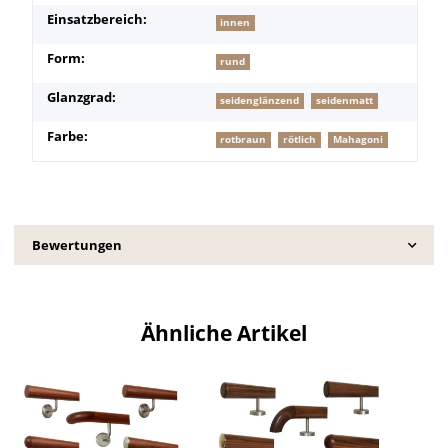
Einsatzbereich:
innen
Form:
rund
Glanzgrad:
seidenglänzend
seidenmatt
Farbe:
rotbraun
rötlich
Mahagoni
Bewertungen
Ähnliche Artikel