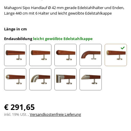
Mahagoni Sipo Handlauf Ø 42 mm gerade Edelstahlhalter und Enden,
Länge 440 cm mit 6 Halter und leicht gewölbte Edelstahlkappe
Länge in cm
Endausbildung
leicht gewölbte Edelstahlkappe
gefast
Radius gefräst
Halbkugel gefräst
Holzkrümmling
leicht g
Halbrunde Edelstahlkappe
Edelstahlbogen
Edelstahlecke
schräges Edelstahlends
€ 291,65
inkl. 19% USt. ,
Versandkostenfreie Lieferung