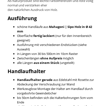
Als Naturprodukt sind leichte Farbdifferenzen und Äste völlig
normal und verstärken eher
den natürlichen Ausdruck von Holz.
Ausführung
schöne Handläufe aus
Mahagoni | Sipo
Holz in Ø 42
mm
Oberfläche
fertig lackiert
(nur für den Innenbereich
geeignet)
Ausführung mit verschiedenen Endstücken (siehe
Auswahl)
in Längen von 30 bis 500cm im 10cm Raster
Zwischenlängen
ohne Aufpreis
möglich
alle Längen
aus einem Stück
(ungeteilt)
Handlaufhalter
Handlaufhalter gerade
aus Edelstahl mit Rosette zur
Abdeckung der Verschraubung zur Wand
Werkzeuglose Montage der Halter am Handlauf durch
vorgebohrte Gewindelöcher
bis 50cm befinden sich die Halterbohrungen 5cm vom
Ende