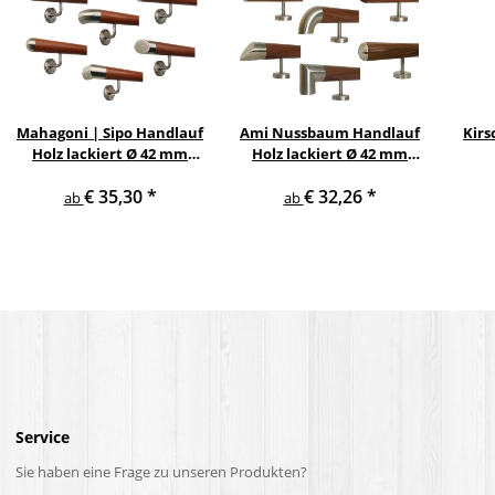
Mahagoni | Sipo Handlauf
Ami Nussbaum Handlauf
Kirs
Holz lackiert Ø 42 mm
Holz lackiert Ø 42 mm
gewinkelte
gerade Edelstahlhalter
Ed
€ 35,30
*
€ 32,26
*
Edelstahlhalter und
und Enden
ab
ab
Enden
Service
Sie haben eine Frage zu unseren Produkten?