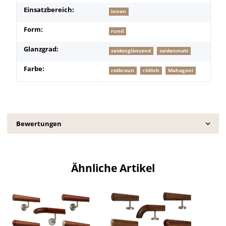
Einsatzbereich:
innen
Form:
rund
Glanzgrad:
seidenglänzend
seidenmatt
Farbe:
rotbraun
rötlich
Mahagoni
Bewertungen
Ähnliche Artikel