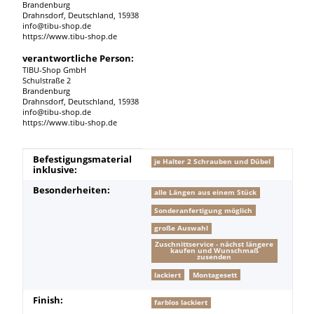
Brandenburg
Drahnsdorf, Deutschland, 15938
info@tibu-shop.de
https://www.tibu-shop.de
verantwortliche Person:
TIBU-Shop GmbH
Schulstraße 2
Brandenburg
Drahnsdorf, Deutschland, 15938
info@tibu-shop.de
https://www.tibu-shop.de
Produkteigenschaft
Wert
Befestigungsmaterial
je Halter 2 Schrauben und Dübel
inklusive:
Besonderheiten:
alle Längen aus einem Stück
Sonderanfertigung möglich
große Auswahl
Zuschnittservice - nächst längere
kaufen und Wunschmaß
zusenden
lackiert
Montagesett
Finish:
farblos lackiert