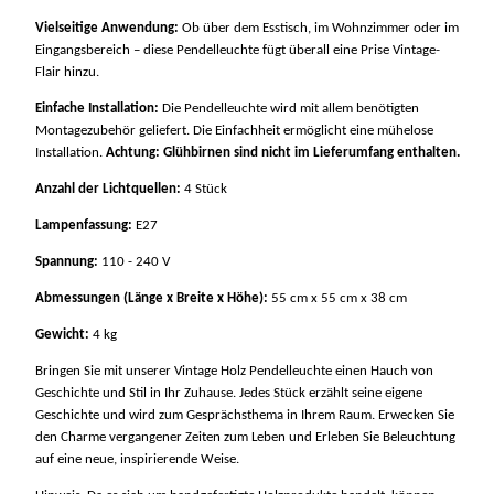
Vielseitige Anwendung:
Ob über dem Esstisch, im Wohnzimmer oder im
Eingangsbereich – diese Pendelleuchte fügt überall eine Prise Vintage-
Flair hinzu.
Einfache Installation:
Die Pendelleuchte wird mit allem benötigten
Montagezubehör geliefert. Die Einfachheit ermöglicht eine mühelose
Installation.
Achtung:
Glühbirnen sind nicht im Lieferumfang enthalten.
Anzahl der Lichtquellen:
4 Stück
Lampenfassung:
E27
Spannung:
110 - 240 V
Abmessungen (Länge x Breite x Höhe):
55 cm x 55 cm x 38 cm
Gewicht:
4 kg
Bringen Sie mit unserer Vintage Holz Pendelleuchte einen Hauch von
Geschichte und Stil in Ihr Zuhause. Jedes Stück erzählt seine eigene
Geschichte und wird zum Gesprächsthema in Ihrem Raum. Erwecken Sie
den Charme vergangener Zeiten zum Leben und Erleben Sie Beleuchtung
auf eine neue, inspirierende Weise.