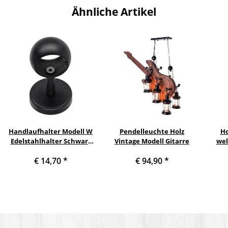
Ähnliche Artikel
Handlaufhalter Modell W
Pendelleuchte Holz
Ho
Edelstahlhalter Schwarz
Vintage Modell Gitarre
wel
pulverbeschichtet gerade
ge
€ 14,70
*
€ 94,90
*
mit Kugelring Ø 42,4 mm
Turn
Ergo-