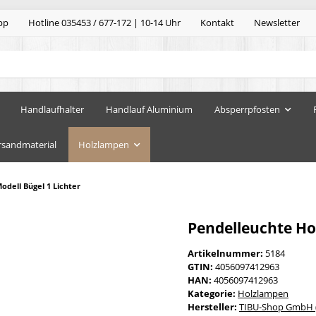
pp
Hotline 035453 / 677-172 | 10-14 Uhr
Kontakt
Newsletter
Handlaufhalter
Handlauf Aluminium
Absperrpfosten
rsandmaterial
Holzlampen
odell Bügel 1 Lichter
Pendelleuchte Hol
Artikelnummer:
5184
GTIN:
4056097412963
HAN:
4056097412963
Kategorie:
Holzlampen
Hersteller:
TIBU-Shop GmbH (