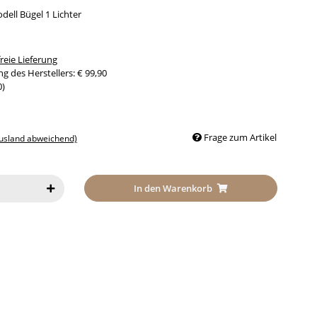
ell Bügel 1 Lichter
eie Lieferung
g des Herstellers
:
€ 99,90
0
)
Frage zum Artikel
Ausland abweichend)
In den Warenkorb