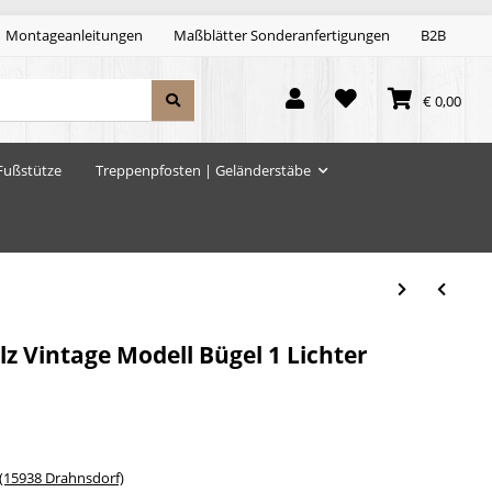
Montageanleitungen
Maßblätter Sonderanfertigungen
B2B
€ 0,00
Fußstütze
Treppenpfosten | Geländerstäbe
z Vintage Modell Bügel 1 Lichter
15938 Drahnsdorf)