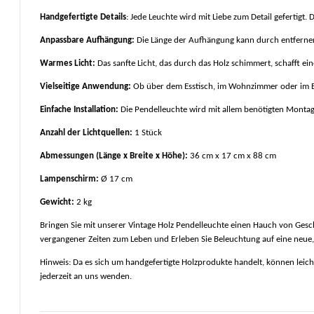
Handgefertigte Details
: Jede Leuchte wird mit Liebe zum Detail gefertigt.
Anpassbare Aufhängung:
Die Länge der Aufhängung kann durch entfernen 
Warmes Licht:
Das sanfte Licht, das durch das Holz schimmert, schafft e
Vielseitige Anwendung:
Ob über dem Esstisch, im Wohnzimmer oder im Eing
Einfache Installation:
Die Pendelleuchte wird mit allem benötigten Montage
Anzahl der Lichtquellen:
1 Stück
Abmessungen (Länge x Breite x Höhe):
36 cm x 17 cm x 88 cm
Lampenschirm:
Ø 17 cm
Gewicht:
2 kg
Bringen Sie mit unserer Vintage Holz Pendelleuchte einen Hauch von Gesc
vergangener Zeiten zum Leben und Erleben Sie Beleuchtung auf eine neue,
Hinweis: Da es sich um handgefertigte Holzprodukte handelt, können leichte
jederzeit an uns wenden.