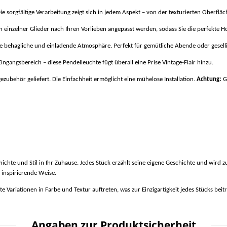
 Die sorgfältige Verarbeitung zeigt sich in jedem Aspekt – von der texturierten Oberflä
einzelner Glieder nach Ihren Vorlieben angepasst werden, sodass Sie die perfekte 
ine behagliche und einladende Atmosphäre. Perfekt für gemütliche Abende oder gese
angsbereich – diese Pendelleuchte fügt überall eine Prise Vintage-Flair hinzu.
zubehör geliefert. Die Einfachheit ermöglicht eine mühelose Installation.
Achtung:
Gl
hichte und Stil in Ihr Zuhause. Jedes Stück erzählt seine eigene Geschichte und wi
 inspirierende Weise.
 Variationen in Farbe und Textur auftreten, was zur Einzigartigkeit jedes Stücks beit
Angaben zur Produktsicherheit