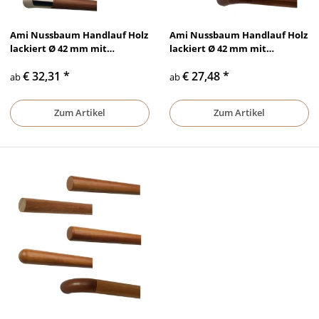
Ami Nussbaum Handlauf Holz
Ami Nussbaum Handlauf Holz
lackiert Ø 42 mm mit
lackiert Ø 42 mm mit
Edelstahlenden ohne Halter
Holzenden ohne
€ 32,31
*
€ 27,48
*
Handlaufhalter
ab
ab
Zum Artikel
Zum Artikel