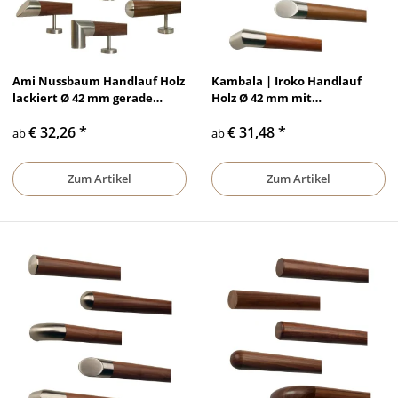
Ami Nussbaum Handlauf Holz
Kambala | Iroko Handlauf
lackiert Ø 42 mm gerade
Holz Ø 42 mm mit
Edelstahlhalter und Enden
Edelstahlenden ohne Halter
€ 32,26
*
€ 31,48
*
ab
ab
Zum Artikel
Zum Artikel