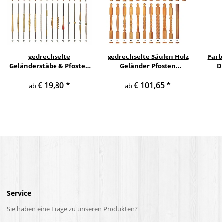
gedrechselte
gedrechselte Säulen Holz
Farb
Geländerstäbe & Pfosten
Geländer Pfosten
D
m. Edelstahl Staketen
Treppensäulen
S
€ 19,80
*
€ 101,65
*
Treppe Geländer Säule
Holzpfosten Holzsäulen
ab
ab
Service
Sie haben eine Frage zu unseren Produkten?