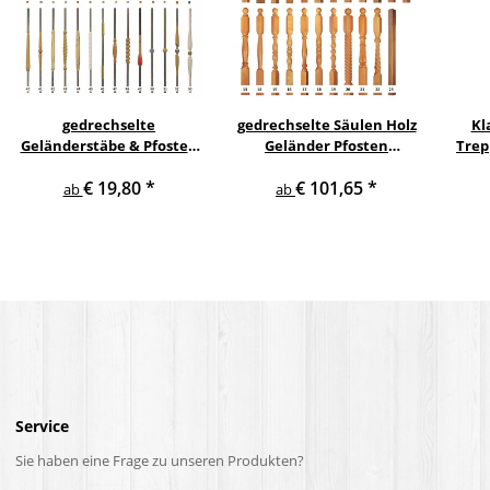
gedrechselte
gedrechselte Säulen Holz
Kl
Geländerstäbe & Pfosten
Geländer Pfosten
Trep
m. Edelstahl Staketen
Treppensäulen
€ 19,80
*
€ 101,65
*
Treppe Geländer Säule
Holzpfosten Holzsäulen
ab
ab
Service
Sie haben eine Frage zu unseren Produkten?