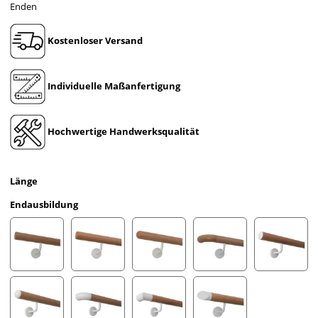
Enden
Kostenloser Versand
Individuelle Maßanfertigung
Hochwertige Handwerksqualität
Länge
Endausbildung
gefast
Radius gefräst
Halbkugeln gefräst
Holzkrümmling
leicht g