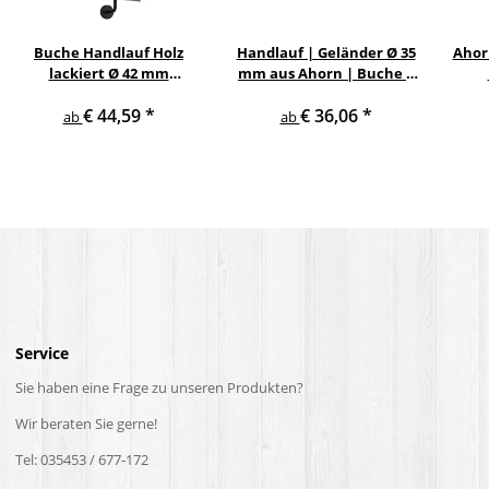
Buche Handlauf Holz
Handlauf | Geländer Ø 35
Ahor
lackiert Ø 42 mm
mm aus Ahorn | Buche |
schwarze gewinkelte
Eiche mit verschiedenen
Ed
€ 44,59
*
€ 36,06
*
Halter und Enden
Enden & Edelstahlhalter
ab
ab
Service
Sie haben eine Frage zu unseren Produkten?
Wir beraten Sie gerne!
Tel: 035453 / 677-172