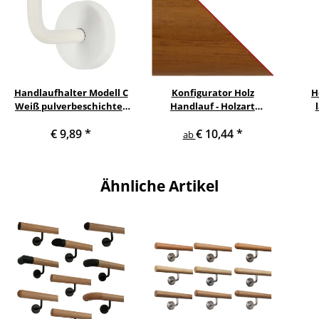
Handlaufhalter Modell C
Konfigurator Holz
H
Weiß pulverbeschichtet
Handlauf - Holzart
gewinkelt mit Gewinde
Kambala lackiert in Ø 42
€ 9,89
*
€ 10,44
*
M12 für Holzhandlauf
mm
ab
Ähnliche Artikel