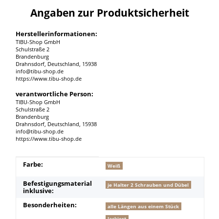
Angaben zur Produktsicherheit
Herstellerinformationen:
TIBU-Shop GmbH
Schulstraße 2
Brandenburg
Drahnsdorf, Deutschland, 15938
info@tibu-shop.de
https://www.tibu-shop.de
verantwortliche Person:
TIBU-Shop GmbH
Schulstraße 2
Brandenburg
Drahnsdorf, Deutschland, 15938
info@tibu-shop.de
https://www.tibu-shop.de
Produkteigenschaft
Wert
Farbe:
Weiß
Befestigungsmaterial
je Halter 2 Schrauben und Dübel
inklusive:
Besonderheiten:
alle Längen aus einem Stück
lackiert