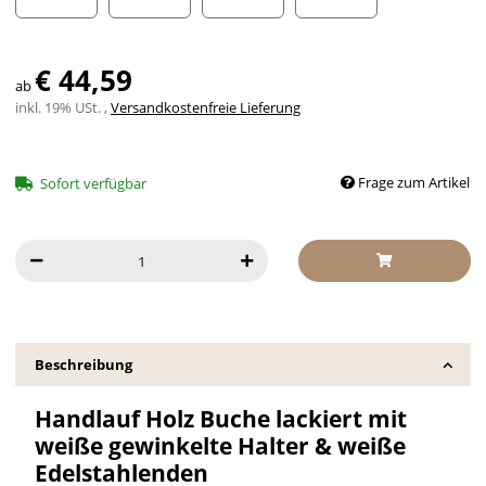
Halbrunde weiße Kappen
weiße Endbögen
weiße Ecken
schräges weißes Endst
€ 44,59
ab
inkl. 19% USt. ,
Versandkostenfreie Lieferung
Frage zum Artikel
Sofort verfügbar
Beschreibung
Handlauf Holz Buche lackiert mit
weiße gewinkelte Halter & weiße
Edelstahlenden