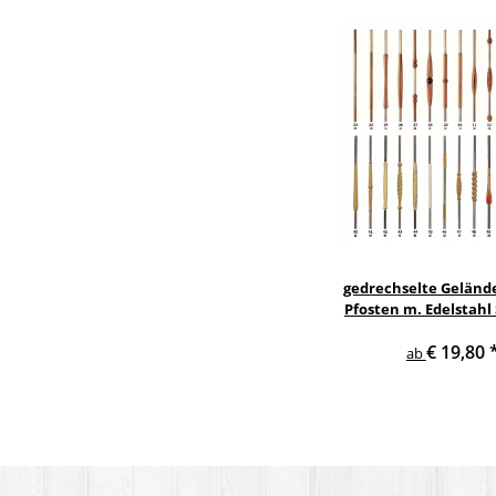
gedrechselte Geländ
Pfosten m. Edelstahl
Treppe Geländer 
€ 19,80
ab