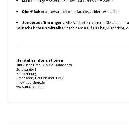
Maße:
Länge = 850mm, Zapfen-Durchmesser = 20mm
Oberfläche:
unbehandelt oder farblos lackiert erhältlich
Sonderausführungen:
Alle Varianten können Sie auch in a
Wünsche bitte
unmittelbar
nach dem Kauf als Ebay-Nachricht, da
Herstellerinformationen:
TIBU-Shop GmbH (15938 Drahnsdorf)
Schulstraße 2
Brandenburg
Drahnsdorf, Deutschland, 15938
info@tibu-shop.de
www.tibu-shop.de