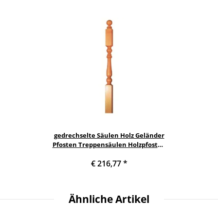
gedrechselte Säulen Holz Geländer
Pfosten Treppensäulen Holzpfosten
Holzsäulen Eiche Säule -/
€ 216,77
*
Treppenpfosten - Stäbe gedrechselt
Treppensäule Nr. 08 unbehandelt
Ähnliche Artikel