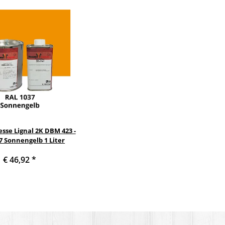
sse Lignal 2K DBM 423 -
7 Sonnengelb 1 Liter
€ 46,92
*