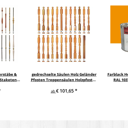
erstäbe &
gedrechselte Säulen Holz Geländer
Farblack He
 Staketen
Pfosten Treppensäulen Holzpfosten
RAL 103
Säule
Holzsäulen
*
€ 101,65
*
ab