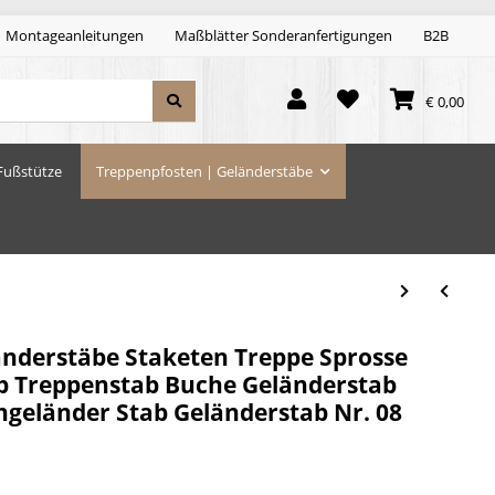
Montageanleitungen
Maßblätter Sonderanfertigungen
B2B
€ 0,00
Fußstütze
Treppenpfosten | Geländerstäbe
änderstäbe Staketen Treppe Sprosse
b Treppenstab Buche Geländerstab
ngeländer Stab Geländerstab Nr. 08