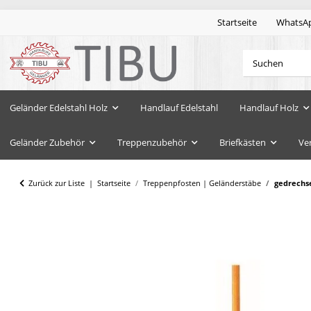
Startseite
WhatsA
Geländer Edelstahl Holz
Handlauf Edelstahl
Handlauf Holz
Geländer Zubehör
Treppenzubehör
Briefkästen
Ve
Zurück zur Liste
Startseite
Treppenpfosten | Geländerstäbe
gedrechs