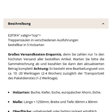
Beschreibung
E2F5FA" valign="top">
Treppensäulen in verschiedenen Ausführungen
bestellbar in 5 Holzarten
Großes Versandkosten-Ersparnis,
denn Sie zahlen nur 1x den
höchsten Versand aller bestellten Artikel. Warten Sie bitte die
Sammelrechnung ab und bezahlen Sie dann den aktualisierten
Betrag komplett!
Achtung:
Es besteht eine Bearbeitungszeit von
ca. 10 -20 Werktagen (2-4 Wochen) zuzüglich der Transportzeit
des Paketdienstes (1-2 Werktage).
Holzarten:
Buche, Kiefer, Esche, europäischer Ahorn, Eiche.
Maße:
Länge = 1250mm, Breite und Tiefe: 80mm x 80mm
Oberfläche:
unbehandelt oder farblos lackiert erhältlich