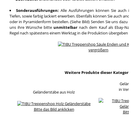
Sonderausführungen:
Alle Ausführungen können Sie auch in
Tiefen, sowie farbig lackiert erwerben. Ebenfalls können Sie auch and
oder in Pyramidenform bestellen. (Siehe Bild) Senden Sie uns dazu ei
uns ihre Wünsche bitte
unmittelbar
nach dem Kauf als Ebay-Nachri
Regel nach spätestens einem Werktag in die Produktion übergeben wi
vergrößern
Weitere Produkte dieser Kategorie
Geländ
in Verb
Geländerstäbe aus Holz
Bitte das Bild anklicken
Bitte 