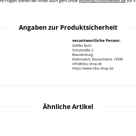
ere Fragen stehen wir Ihnen auch gern unter
info@tibu-holztreppen.de
zur V
Angaben zur Produktsicherheit
verantwortliche Person:
Steffen Buhl
Schulstraße 2
Brandenburg
Drahnsdorf, Deutschland, 15938
info@tibu-shop.de
https://www.tibu-shop.de
Ähnliche Artikel