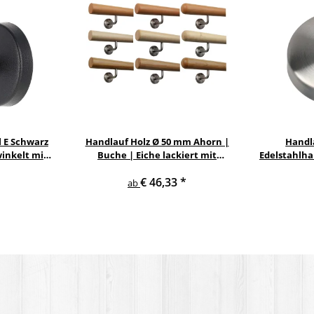
 E Schwarz
Handlauf Holz Ø 50 mm Ahorn |
Handl
inkelt mit
Buche | Eiche lackiert mit
Edelstahlha
verschiedenen Enden &
M12 zum Ei
€ 46,33
*
Edelstahlhalter
ab