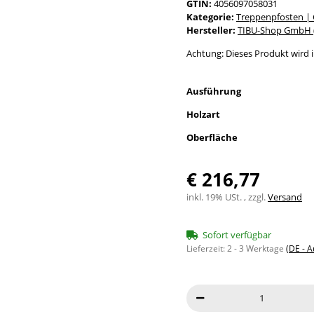
GTIN:
4056097058031
Kategorie:
Treppenpfosten |
Hersteller:
TIBU-Shop GmbH (
Achtung: Dieses Produkt wird in
Ausführung
Holzart
Oberfläche
€ 216,77
inkl. 19% USt. , zzgl.
Versand
Sofort verfügbar
Lieferzeit:
2 - 3 Werktage
(DE - 