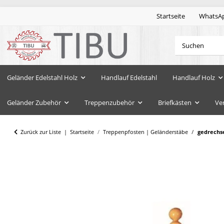
Startseite
WhatsA
Geländer Edelstahl Holz
Handlauf Edelstahl
Handlauf Holz
Geländer Zubehör
Treppenzubehör
Briefkästen
Ve
Zurück zur Liste
Startseite
Treppenpfosten | Geländerstäbe
gedrechse