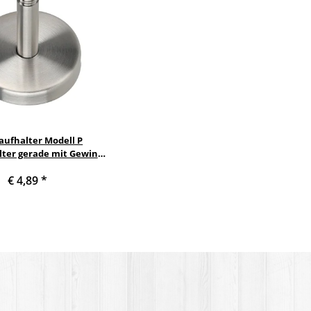
aufhalter Modell P
lter gerade mit Gewinde
ndrehen in Holzhandlauf
€ 4,89
*