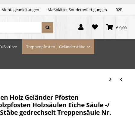
Montageanleitungen
Maßblätter Sonderanfertigungen
B2B
€ 0,00
Fußstütze
Treppenpfosten | Geländerstäbe
len Holz Geländer Pfosten
zpfosten Holzsäulen Eiche Säule -/
 Stäbe gedrechselt Treppensäule Nr.