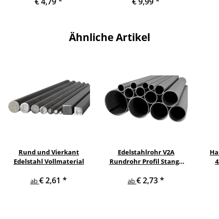
€ 4,79
*
€ 9,99
*
Ähnliche Artikel
Rund und Vierkant
Edelstahlrohr V2A
Ha
Edelstahl Vollmaterial
Rundrohr Profil Stange
4
V2A in verschiedenen
pul
€ 2,61
*
€ 2,73
*
Durchmessern
ge
ab
ab