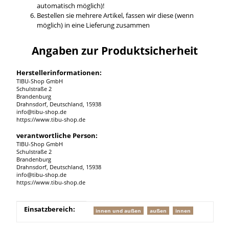
automatisch möglich)!
Bestellen sie mehrere Artikel, fassen wir diese (wenn
möglich) in eine Lieferung zusammen
Angaben zur Produktsicherheit
Herstellerinformationen:
TIBU-Shop GmbH
Schulstraße 2
Brandenburg
Drahnsdorf, Deutschland, 15938
info@tibu-shop.de
https://www.tibu-shop.de
verantwortliche Person:
TIBU-Shop GmbH
Schulstraße 2
Brandenburg
Drahnsdorf, Deutschland, 15938
info@tibu-shop.de
https://www.tibu-shop.de
Produkteigenschaft
Wert
Einsatzbereich:
innen und außen
außen
innen