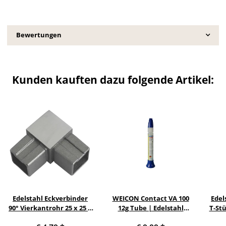
Bewertungen
Kunden kauften dazu folgende Artikel:
Edelstahl Eckverbinder
WEICON Contact VA 100
Edel
90° Vierkantrohr 25 x 25 x
12g Tube | Edelstahl
T-Stü
2 mm
Sekundenkleber