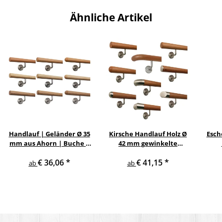
Ähnliche Artikel
Handlauf | Geländer Ø 35
Kirsche Handlauf Holz Ø
Esch
mm aus Ahorn | Buche |
42 mm gewinkelte
Eiche mit verschiedenen
Edelstahlhalter und
Ed
€ 36,06
*
€ 41,15
*
Enden & Edelstahlhalter
Enden
ab
ab