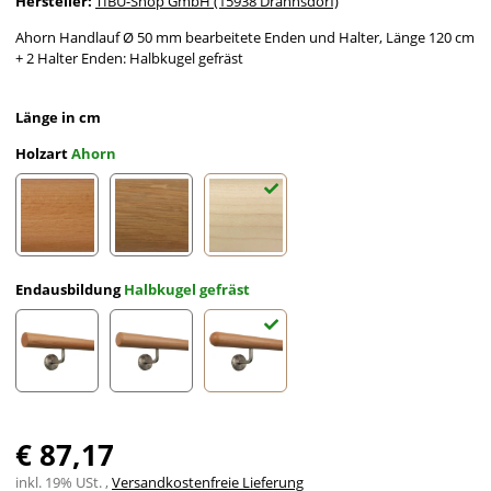
Hersteller:
TIBU-Shop GmbH (15938 Drahnsdorf)
Ahorn Handlauf Ø 50 mm bearbeitete Enden und Halter, Länge 120 cm
+ 2 Halter Enden: Halbkugel gefräst
Länge in cm
Holzart
Ahorn
Buche
Eiche
Ahorn
Endausbildung
Halbkugel gefräst
gefast
Radius gefräst
Halbkugel gefräst
€ 87,17
inkl. 19% USt. ,
Versandkostenfreie Lieferung