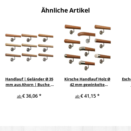
Ähnliche Artikel
Handlauf | Geländer Ø 35
Kirsche Handlauf Holz Ø
Esch
mm aus Ahorn | Buche |
42 mm gewinkelte
Eiche mit verschiedenen
Edelstahlhalter und
Ed
€ 36,06
*
€ 41,15
*
Enden & Edelstahlhalter
Enden
ab
ab