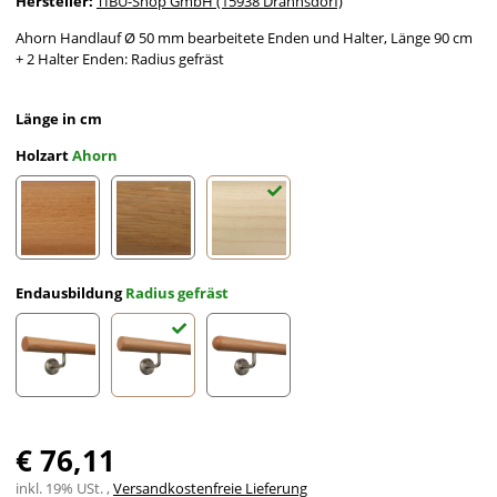
Hersteller:
TIBU-Shop GmbH (15938 Drahnsdorf)
Ahorn Handlauf Ø 50 mm bearbeitete Enden und Halter, Länge 90 cm
+ 2 Halter Enden: Radius gefräst
Länge in cm
Holzart
Ahorn
Buche
Eiche
Ahorn
Endausbildung
Radius gefräst
gefast
Radius gefräst
Halbkugel gefräst
€ 76,11
inkl. 19% USt. ,
Versandkostenfreie Lieferung