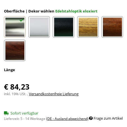
Oberfläche | Dekor wählen
Edelstahloptik eloxiert
Edelstahloptik eloxiert
Weiß eloxiert RAL 9002
Schwarz eloxiert RAL 9005
Eiche (hell) Holzdekor
Mahagon
Nussbaum Holzdekor
Länge
€ 84,23
inkl. 19% USt. ,
Versandkostenfreie Lieferung
Sofort verfügbar
Frage zum Artikel
Lieferzeit:
5 - 14 Werktage
(DE - Ausland abweichend)