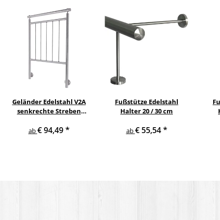
Geländer Edelstahl V2A
Fußstütze Edelstahl
Fu
senkrechte Streben
Halter 20 / 30 cm
seitliche Montage
€ 94,49
*
€ 55,54
*
ab
ab