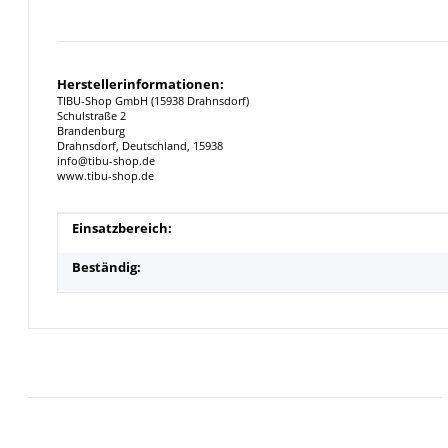
Herstellerinformationen:
TIBU-Shop GmbH (15938 Drahnsdorf)
Schulstraße 2
Brandenburg
Drahnsdorf, Deutschland, 15938
info@tibu-shop.de
www.tibu-shop.de
Produkteigenschaft
Wert
Einsatzbereich:
Beständig: