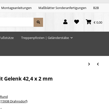
Montageanleitungen
Maßblätter Sonderanfertigungen
B2B
€ 0,00
Fußstütze
Treppenpfosten | Geländerstäbe
t Gelenk 42,4 x 2 mm
 Rund
15938 Drahnsdorf)