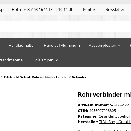
pp
Hotline 035453 / 677-172 | 10-14 Uhr
Kontakt
Newsletter
Handlaufhalter
Handlauf Aluminium
Absperrpfosten
rsandmaterial
Holzlampen
Edelstahl Gelenk Rohrverbinder Handlauf Geländer
Rohrverbinder mi
Artikelnummer:
S-3428-42,4
GTIN:
4056097226805
Kategorie:
Geländer Zubehör
Hersteller:
TIBU-Shop GmbH (