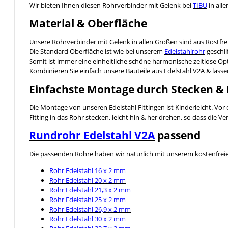
Wir bieten Ihnen diesen Rohrverbinder mit Gelenk bei
TIBU
in all
Material & Oberfläche
Unsere Rohrverbinder mit Gelenk in allen Größen sind aus Rostfre
Die Standard Oberfläche ist wie bei unserem
Edelstahlrohr
geschli
Somit ist immer eine einheitliche schöne harmonische zeitlose Opt
Kombinieren Sie einfach unsere Bauteile aus Edelstahl V2A & lassen 
Einfachste Montage durch Stecken &
Die Montage von unseren Edelstahl Fittingen ist Kinderleicht. Vo
Fitting in das Rohr stecken, leicht hin & her drehen, so dass die 
Rundrohr Edelstahl V2A
passend
Die passenden Rohre haben wir natürlich mit unserem kostenfreien 
Rohr Edelstahl 16 x 2 mm
Rohr Edelstahl 20 x 2 mm
Rohr Edelstahl 21,3 x 2 mm
Rohr Edelstahl 25 x 2 mm
Rohr Edelstahl 26,9 x 2 mm
Rohr Edelstahl 30 x 2 mm