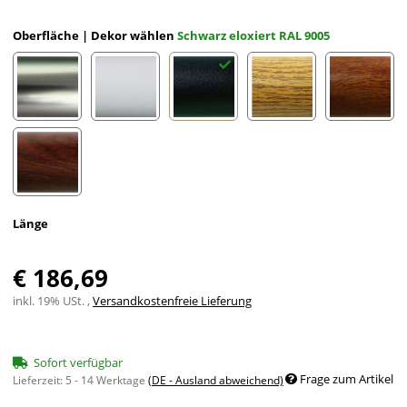
Oberfläche | Dekor wählen
Schwarz eloxiert RAL 9005
Edelstahloptik eloxiert
Weiß eloxiert RAL 9002
Schwarz eloxiert RAL 9005
Eiche (hell) Holzdekor
Mahagon
Nussbaum Holzdekor
Länge
€ 186,69
inkl. 19% USt. ,
Versandkostenfreie Lieferung
Sofort verfügbar
Frage zum Artikel
Lieferzeit:
5 - 14 Werktage
(DE - Ausland abweichend)