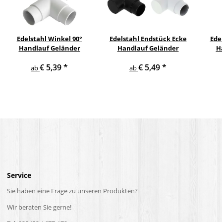
Edelstahl Winkel 90°
Edelstahl Endstück Ecke
Ede
Handlauf Geländer
Handlauf Geländer
H
€ 5,39
*
€ 5,49
*
ab
ab
Service
Sie haben eine Frage zu unseren Produkten?
Wir beraten Sie gerne!