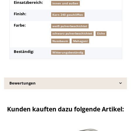
Produkteigenschaft
Wert
Einsatzbereich:
innen und außen
Finish:
Korn 240 geschliffen
Farbe:
weiß pulverbeschichtet
schwarz pulverbeschichtet
Eiche
Nussbaum
Mahagoni
Beständig:
Witterungsbeständig
Bewertungen
Kunden kauften dazu folgende Artikel: