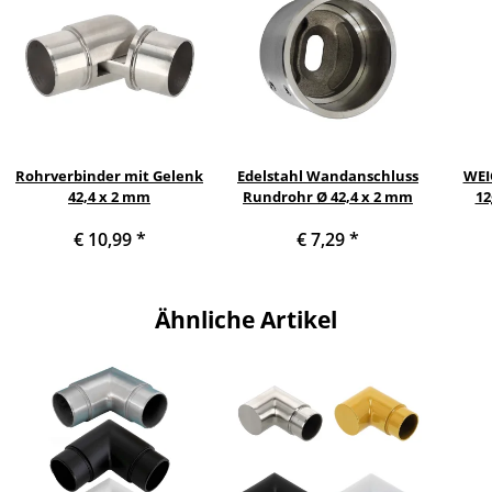
Rohrverbinder mit Gelenk
Edelstahl Wandanschluss
WEI
42,4 x 2 mm
Rundrohr Ø 42,4 x 2 mm
12
€ 10,99
*
€ 7,29
*
Ähnliche Artikel