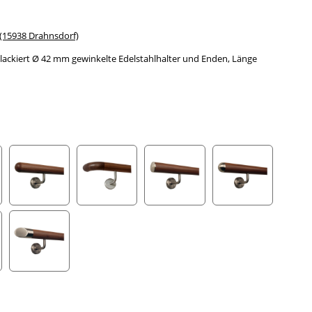
15938 Drahnsdorf)
ackiert Ø 42 mm gewinkelte Edelstahlhalter und Enden, Länge
gefräst
Halbkugel gefräst
Holzkrümmling
leicht gewölbte Edelstahlkappe
Halbrunde Edels
ahlecke
schräges Edelstahlendstück