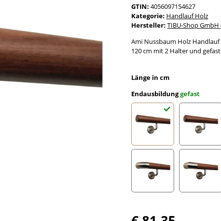
GTIN:
4056097154627
Kategorie:
Handlauf Holz
Hersteller:
TIBU-Shop GmbH (
Ami Nussbaum Holz Handlauf l
120 cm mit 2 Halter und gefast
Länge in cm
Endausbildung
gefast
gefast
Radius 
Edelstahlbogen
Edelst
€ 81,35