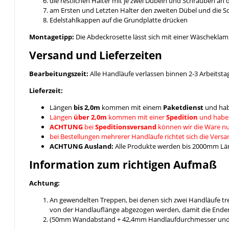
die restlichen Halter mit je zwei Dübeln und Schrauben an
am Ersten und Letzten Halter den zweiten Dübel und die 
Edelstahlkappen auf die Grundplatte drücken
Montagetipp:
Die Abdeckrosette lässt sich mit einer Wäschekla
Versand und Lieferzeiten
Bearbeitungszeit:
Alle Handläufe verlassen binnen 2-3 Arbeitsta
Lieferzeit:
Längen
bis 2,0m
kommen mit einem
Paketdienst
und hab
Längen
über 2,0m
kommen mit einer
Spedition
und habe
ACHTUNG
bei
Speditionsversand
können wir die Ware nu
bei Bestellungen mehrerer Handläufe richtet sich die Vers
ACHTUNG Ausland:
Alle Produkte werden bis 2000mm Läng
Information zum richtigen Aufmaß
Achtung:
An gewendelten Treppen, bei denen sich zwei Handläufe t
von der Handlauflänge abgezogen werden, damit die Enden
(50mm Wandabstand + 42,4mm Handlaufdurchmesser und ein