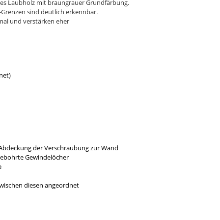
rtes Laubholz mit braungrauer Grundfärbung.
-Grenzen sind deutlich erkennbar.
rmal und verstärken eher
net)
r Abdeckung der Verschraubung zur Wand
gebohrte Gewindelöcher
e
 zwischen diesen angeordnet