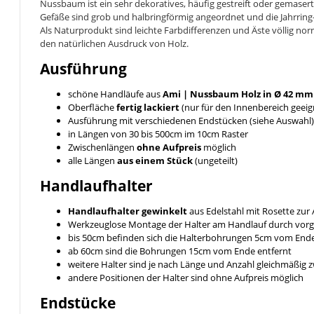
Nussbaum ist ein sehr dekoratives, häufig gestreift oder gemase
Gefäße sind grob und halbringförmig angeordnet und die Jahrring
Als Naturprodukt sind leichte Farbdifferenzen und Äste völlig no
den natürlichen Ausdruck von Holz.
Ausführung
schöne Handläufe aus
Ami | Nussbaum
Holz in Ø 42 mm
Oberfläche
fertig lackiert
(nur für den Innenbereich geeig
Ausführung mit verschiedenen Endstücken (siehe Auswahl)
in Längen von 30 bis 500cm im 10cm Raster
Zwischenlängen
ohne Aufpreis
möglich
alle Längen
aus einem Stück
(ungeteilt)
Handlaufhalter
Handlaufhalter gewinkelt
aus Edelstahl mit Rosette zu
Werkzeuglose Montage der Halter am Handlauf durch vor
bis 50cm befinden sich die Halterbohrungen 5cm vom End
ab 60cm sind die Bohrungen 15cm vom Ende entfernt
weitere Halter sind je nach Länge und Anzahl gleichmäßig
andere Positionen der Halter sind ohne Aufpreis möglich
Endstücke