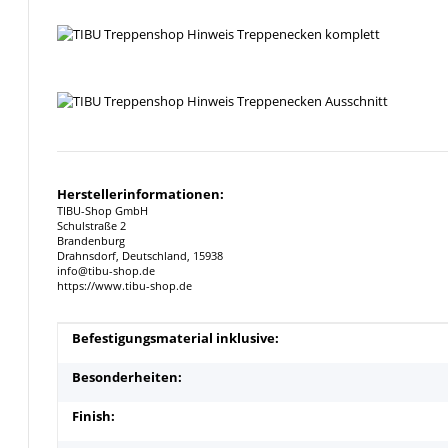
Herstellerinformationen:
TIBU-Shop GmbH
Schulstraße 2
Brandenburg
Drahnsdorf, Deutschland, 15938
info@tibu-shop.de
https://www.tibu-shop.de
Produkteigenschaft
Wert
Befestigungsmaterial inklusive:
Besonderheiten:
Finish: