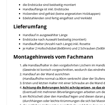
die Endstücke sind beidseitig montiert
Handlauflänge ist inkl. Endstücke
Holzenden sind gefräst (keine angesetzten Holzkappen)
Edelstahlenden sind fertig eingefräst und Verklebt
Lieferumfang
Handlauf in ausgewählter Länge
Endstücke nach Auswahl beidseitig (montiert)
Handlaufhalter (Anzahl nach Länge) inkl. Rosette
je Halter 2 Hollochdübel (8x80mm) und 2 Schrauben (5x8
Montagehinweis vom Fachmann
alle Handlaufhalter in den vorgebohrten Löchern im Handl
(Gewinde ist konisch vorgeschnitten, wodurch das eindreh
Handlauf an der Wand ausrichten
(Handlaufhöhe normal ca.90cm senkrecht über der Stufen
Ersten und letzten Halter mit einer Schraube an die Wand 
Achtung die Bohrungen leicht schräg setzen, so da
(Eventuell mit mehreren Bitverlängerungen arbeiten um de
ein Richtscheit über den Handlauf legen und diesen daran 
(durchhängen oder leichte Krümmungen die sich bei Massiv