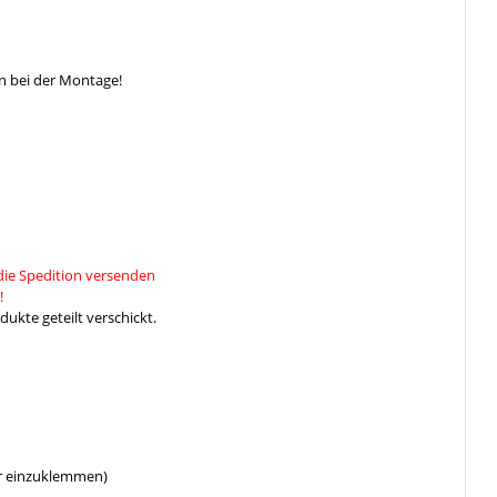
n bei der Montage!
die Spedition versenden
!
ukte geteilt verschickt.
er einzuklemmen)