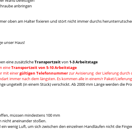
 der Wand befestigen
Schraube anbringen
mmer oben am Halter fixieren und stört nicht immer durchs herunterrutsche
ge unser Haus!
en eine zusätzliche
Transportzeit
von
1-3 Arbeitstage
n eine
Transportzeit von 5-10 Arbeitstage
r mit einer
gültigen Telefonnummer
zur Avisierung der Lieferung durch 
andart immer nach dem längsten. Es kommen alle in einem/r Paket/Lieferung
e ungeteilt (in einem Stück) verschickt. Ab 2000 mm Länge werden die Prod
reffen, müssen mindestens 100 mm
 nicht aneinander stoßen.
 wenig Luft, um sich zwischen den einzelnen Handläufen nicht die Fing