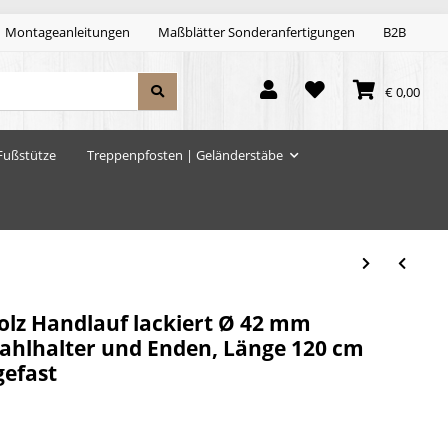
Montageanleitungen
Maßblätter Sonderanfertigungen
B2B
€ 0,00
Fußstütze
Treppenpfosten | Geländerstäbe
lz Handlauf lackiert Ø 42 mm
tahlhalter und Enden, Länge 120 cm
gefast