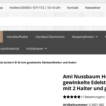
pp
Hotline 035453 / 677-172 | 10-14 Uhr
Kontakt
Newsletter
Handlaufhalter
Handlauf Aluminium
Absperrpfosten
rsandmaterial
Holzlampen
z lackiert Ø 42 mm gewinkelte Edelstahlhalter und Enden
Ami Nussbaum Ho
gewinkelte Edels
mit 2 Halter und 
(1 Bewertungen)
Artikelnummer:
S-3921-082