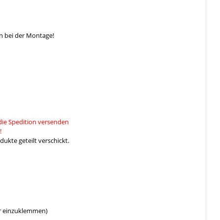
n bei der Montage!
die Spedition versenden
!
ukte geteilt verschickt.
er einzuklemmen)