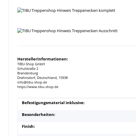
Herstellerinformationen:
TIBU-Shop GmbH
Schulstraße 2
Brandenburg
Drahnsdorf, Deutschland, 15938
info@tibu-shop.de
https://www.tibu-shop.de
Produkteigenschaft
Wert
Befestigungsmaterial inklusive:
Besonderheiten:
Finish: