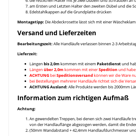
die restlichen Halter mit je zwei Dübeln und Schrauben an
am Ersten und Letzten Halter den zweiten Dübel und die 
Edelstahlkappen auf die Grundplatte drücken
Montagetipp:
Die Abdeckrosette lässt sich mit einer Wäschekla
Versand und Lieferzeiten
Bearbeitungszeit:
Alle Handläufe verlassen binnen 2-3 Arbeitsta
Lieferzeit:
Längen
bis 2,0m
kommen mit einem
Paketdienst
und hab
Längen
über 2,0m
kommen mit einer
Spedition
und habe
ACHTUNG
bei
Speditionsversand
können wir die Ware nu
bei Bestellungen mehrerer Handläufe richtet sich die Vers
ACHTUNG Ausland:
Alle Produkte werden bis 2000mm Läng
Information zum richtigen Aufmaß
Achtung:
An gewendelten Treppen, bei denen sich zwei Handläufe t
von der Handlauflänge abgezogen werden, damit die Enden
(50mm Wandabstand + 42,4mm Handlaufdurchmesser und ein