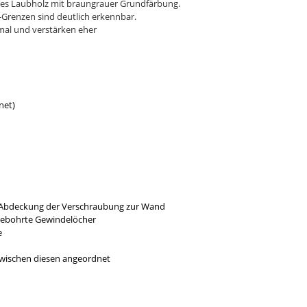
rtes Laubholz mit braungrauer Grundfärbung.
-Grenzen sind deutlich erkennbar.
rmal und verstärken eher
net)
r Abdeckung der Verschraubung zur Wand
gebohrte Gewindelöcher
e
 zwischen diesen angeordnet