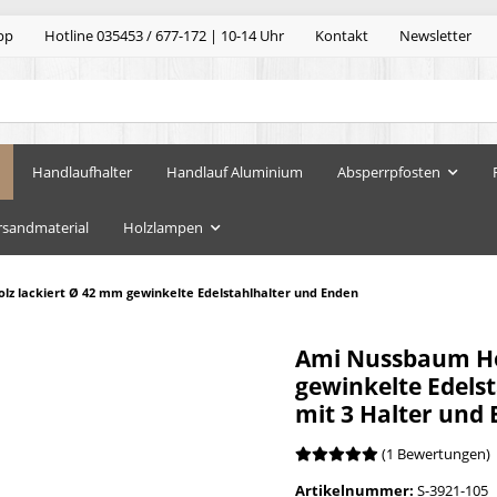
pp
Hotline 035453 / 677-172 | 10-14 Uhr
Kontakt
Newsletter
Handlaufhalter
Handlauf Aluminium
Absperrpfosten
rsandmaterial
Holzlampen
z lackiert Ø 42 mm gewinkelte Edelstahlhalter und Enden
Ami Nussbaum Ho
gewinkelte Edels
mit 3 Halter und
(1 Bewertungen)
Artikelnummer:
S-3921-105