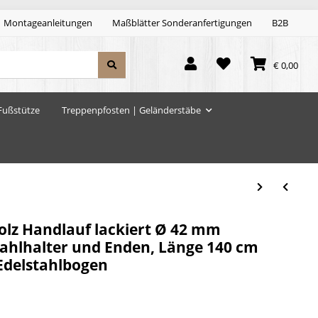
Montageanleitungen
Maßblätter Sonderanfertigungen
B2B
€ 0,00
Fußstütze
Treppenpfosten | Geländerstäbe
lz Handlauf lackiert Ø 42 mm
tahlhalter und Enden, Länge 140 cm
 Edelstahlbogen