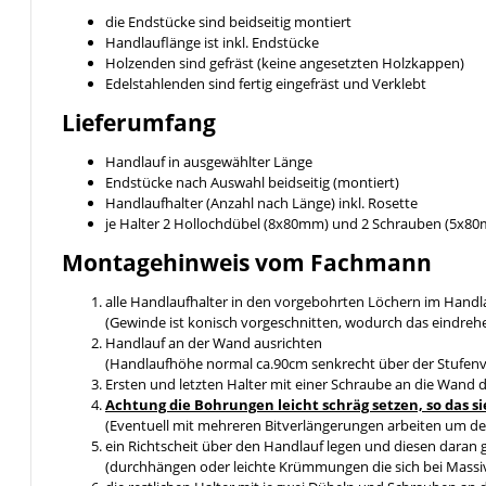
die Endstücke sind beidseitig montiert
Handlauflänge ist inkl. Endstücke
Holzenden sind gefräst (keine angesetzten Holzkappen)
Edelstahlenden sind fertig eingefräst und Verklebt
Lieferumfang
Handlauf in ausgewählter Länge
Endstücke nach Auswahl beidseitig (montiert)
Handlaufhalter (Anzahl nach Länge) inkl. Rosette
je Halter 2 Hollochdübel (8x80mm) und 2 Schrauben (5x8
Montagehinweis vom Fachmann
alle Handlaufhalter in den vorgebohrten Löchern im Handl
(Gewinde ist konisch vorgeschnitten, wodurch das eindreh
Handlauf an der Wand ausrichten
(Handlaufhöhe normal ca.90cm senkrecht über der Stufen
Ersten und letzten Halter mit einer Schraube an die Wand 
Achtung die Bohrungen leicht schräg setzen, so da
(Eventuell mit mehreren Bitverlängerungen arbeiten um de
ein Richtscheit über den Handlauf legen und diesen daran 
(durchhängen oder leichte Krümmungen die sich bei Massiv