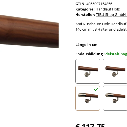
GTIN:
4056097154856
Kategorie:
Handlauf Holz
Hersteller:
TIBU-Shop GmbH (
Ami Nussbaum Holz Handlauf l
140 cm mit 3 Halter und Edels
Länge in cm
Endausbildung
Edelstahlbo
gefast
Radius 
Edelstahlbogen
Edelst
€ 117,75