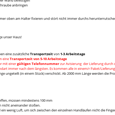
 der Wand befestigen
Schraube anbringen
mmer oben am Halter fixieren und stört nicht immer durchs herunterrutsche
ge unser Haus!
en eine zusätzliche
Transportzeit
von
1-3 Arbeitstage
n eine
Transportzeit von 5-10 Arbeitstage
r mit einer
gültigen Telefonnummer
zur Avisierung der Lieferung durch 
andart immer nach dem längsten. Es kommen alle in einem/r Paket/Lieferung
e ungeteilt (in einem Stück) verschickt. Ab 2000 mm Länge werden die Prod
reffen, müssen mindestens 100 mm
 nicht aneinander stoßen.
 wenig Luft, um sich zwischen den einzelnen Handläufen nicht die Fing