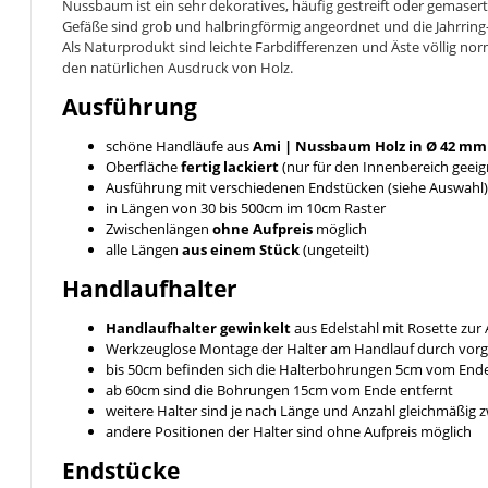
Nussbaum ist ein sehr dekoratives, häufig gestreift oder gemase
Gefäße sind grob und halbringförmig angeordnet und die Jahrring
Als Naturprodukt sind leichte Farbdifferenzen und Äste völlig no
den natürlichen Ausdruck von Holz.
Ausführung
schöne Handläufe aus
Ami | Nussbaum
Holz in Ø 42 mm
Oberfläche
fertig lackiert
(nur für den Innenbereich geeig
Ausführung mit verschiedenen Endstücken (siehe Auswahl)
in Längen von 30 bis 500cm im 10cm Raster
Zwischenlängen
ohne Aufpreis
möglich
alle Längen
aus einem Stück
(ungeteilt)
Handlaufhalter
Handlaufhalter gewinkelt
aus Edelstahl mit Rosette zu
Werkzeuglose Montage der Halter am Handlauf durch vor
bis 50cm befinden sich die Halterbohrungen 5cm vom End
ab 60cm sind die Bohrungen 15cm vom Ende entfernt
weitere Halter sind je nach Länge und Anzahl gleichmäßig
andere Positionen der Halter sind ohne Aufpreis möglich
Endstücke