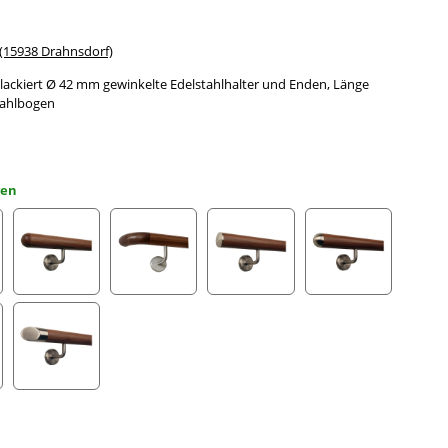
15938 Drahnsdorf)
ackiert Ø 42 mm gewinkelte Edelstahlhalter und Enden, Länge
tahlbogen
gen
gefräst
Halbkugel gefräst
Holzkrümmling
leicht gewölbte Edelstahlkappe
Halbrunde Edels
ahlecke
schräges Edelstahlendstück