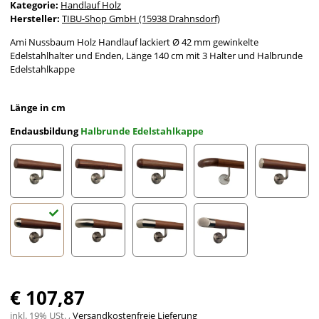
Kategorie:
Handlauf Holz
Hersteller:
TIBU-Shop GmbH (15938 Drahnsdorf)
Ami Nussbaum Holz Handlauf lackiert Ø 42 mm gewinkelte
Edelstahlhalter und Enden, Länge 140 cm mit 3 Halter und Halbrunde
Edelstahlkappe
Länge in cm
Endausbildung
Halbrunde Edelstahlkappe
gefast
Radius gefräst
Halbkugel gefräst
Holzkrümmling
leicht g
Halbrunde Edelstahlkappe
Edelstahlbogen
Edelstahlecke
schräges Edelstahlends
€ 107,87
inkl. 19% USt. ,
Versandkostenfreie Lieferung