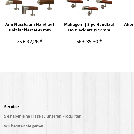
Ami Nussbaum Handlauf
Mahagoni | Sipo Handlauf
Ahor
Holz lackiert Ø 42 mm
Holz lackiert Ø 42 mm
gerade Edelstahlhalter
gewinkelte
Ed
€ 32,26
*
€ 35,30
*
und Enden
Edelstahlhalter und
ab
ab
Enden
Service
Sie haben eine Frage zu unseren Produkten?
Wir beraten Sie gerne!