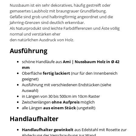
Nussbaum ist ein sehr dekoratives, häufig gestreift oder
gemasertes Laubholz mit braungrauer Grundfärbung.
Gefäße sind grob und halbringförmig angeordnet und die
Jahrring-Grenzen sind deutlich erkennbar.
Als Naturprodukt sind leichte Farbdifferenzen und Äste völlig
normal und verstärken eher
den natürlichen Ausdruck von Holz.
Ausführung
schöne Handläufe aus
Ami | Nussbaum
Holz in Ø 42
mm
Oberfläche
fertig lackiert
(nur für den Innenbereich
geeignet)
Ausführung mit verschiedenen Endstücken (siehe
Auswahl)
in Längen von 30 bis 500cm im 10cm Raster
Zwischenlängen
ohne Aufpreis
möglich
alle Längen
aus einem Stück
(ungeteilt)
Handlaufhalter
Handlaufhalter gewinkelt
aus Edelstahl mit Rosette zur
Abdeckung der Verschraubung zur Wand