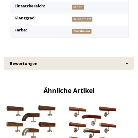
Einsatzbereich:
innen
Glanzgrad:
seidenmatt
Farbe:
Nussbaum
Bewertungen
Ähnliche Artikel