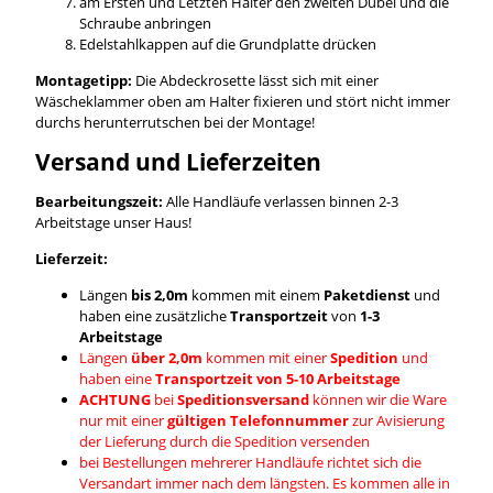
am Ersten und Letzten Halter den zweiten Dübel und die
Schraube anbringen
Edelstahlkappen auf die Grundplatte drücken
Montagetipp:
Die Abdeckrosette lässt sich mit einer
Wäscheklammer oben am Halter fixieren und stört nicht immer
durchs herunterrutschen bei der Montage!
Versand und Lieferzeiten
Bearbeitungszeit:
Alle Handläufe verlassen binnen 2-3
Arbeitstage unser Haus!
Lieferzeit:
Längen
bis 2,0m
kommen mit einem
Paketdienst
und
haben eine zusätzliche
Transportzeit
von
1-3
Arbeitstage
Längen
über 2,0m
kommen mit einer
Spedition
und
haben eine
Transportzeit von 5-10 Arbeitstage
ACHTUNG
bei
Speditionsversand
können wir die Ware
nur mit einer
gültigen Telefonnummer
zur Avisierung
der Lieferung durch die Spedition versenden
bei Bestellungen mehrerer Handläufe richtet sich die
Versandart immer nach dem längsten. Es kommen alle in