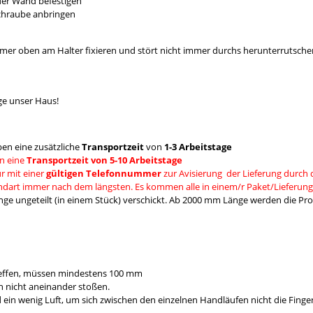
 der Wand befestigen
Schraube anbringen
mmer oben am Halter fixieren und stört nicht immer durchs herunterrutsche
ge unser Haus!
en eine zusätzliche
Transportzeit
von
1-3 Arbeitstage
n eine
Transportzeit von 5-10 Arbeitstage
r mit einer
gültigen Telefonnummer
zur Avisierung der Lieferung durch 
andart immer nach dem längsten. Es kommen alle in einem/r Paket/Lieferung
e ungeteilt (in einem Stück) verschickt. Ab 2000 mm Länge werden die Prod
reffen, müssen mindestens 100 mm
 nicht aneinander stoßen.
 wenig Luft, um sich zwischen den einzelnen Handläufen nicht die Fing