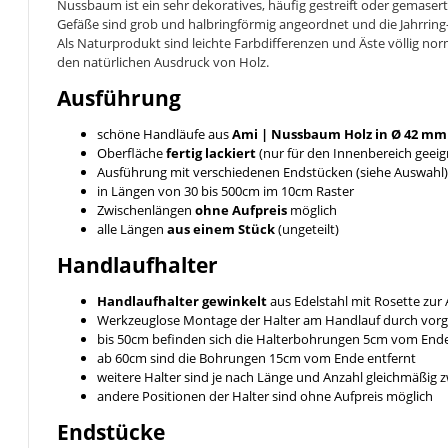
Nussbaum ist ein sehr dekoratives, häufig gestreift oder gemase
Gefäße sind grob und halbringförmig angeordnet und die Jahrring
Als Naturprodukt sind leichte Farbdifferenzen und Äste völlig no
den natürlichen Ausdruck von Holz.
Ausführung
schöne Handläufe aus
Ami | Nussbaum
Holz in Ø 42 mm
Oberfläche
fertig lackiert
(nur für den Innenbereich geeig
Ausführung mit verschiedenen Endstücken (siehe Auswahl)
in Längen von 30 bis 500cm im 10cm Raster
Zwischenlängen
ohne Aufpreis
möglich
alle Längen
aus einem Stück
(ungeteilt)
Handlaufhalter
Handlaufhalter gewinkelt
aus Edelstahl mit Rosette zu
Werkzeuglose Montage der Halter am Handlauf durch vor
bis 50cm befinden sich die Halterbohrungen 5cm vom End
ab 60cm sind die Bohrungen 15cm vom Ende entfernt
weitere Halter sind je nach Länge und Anzahl gleichmäßig
andere Positionen der Halter sind ohne Aufpreis möglich
Endstücke