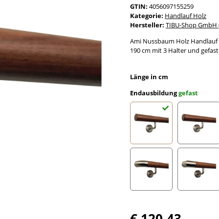
GTIN:
4056097155259
Kategorie:
Handlauf Holz
Hersteller:
TIBU-Shop GmbH (
Ami Nussbaum Holz Handlauf l
190 cm mit 3 Halter und gefast
Länge in cm
Endausbildung
gefast
gefast
Radius 
Edelstahlbogen
Edelst
€ 120,43