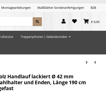
Montageanleitungen
Maßblätter Sonderanfertigungen
B2B
€ 0,00
Fußstütze
Treppenpfosten | Geländerstäbe
lz Handlauf lackiert Ø 42 mm
tahlhalter und Enden, Länge 190 cm
gefast