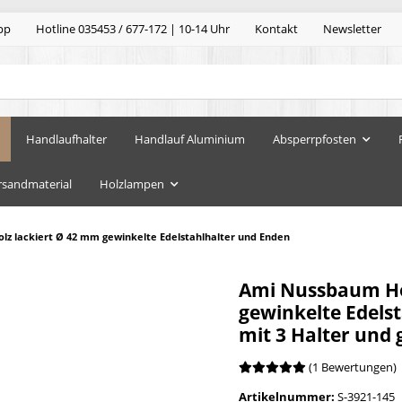
pp
Hotline 035453 / 677-172 | 10-14 Uhr
Kontakt
Newsletter
Handlaufhalter
Handlauf Aluminium
Absperrpfosten
rsandmaterial
Holzlampen
z lackiert Ø 42 mm gewinkelte Edelstahlhalter und Enden
Ami Nussbaum Ho
gewinkelte Edels
mit 3 Halter und 
(1 Bewertungen)
Artikelnummer:
S-3921-145