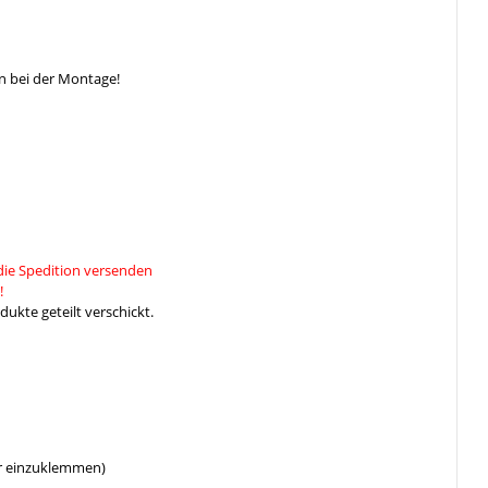
n bei der Montage!
die Spedition versenden
!
ukte geteilt verschickt.
er einzuklemmen)