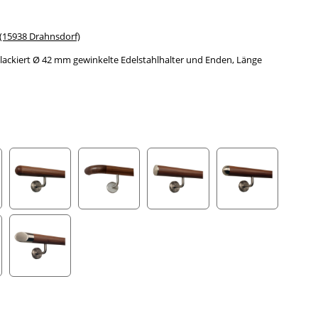
15938 Drahnsdorf)
ackiert Ø 42 mm gewinkelte Edelstahlhalter und Enden, Länge
gefräst
Halbkugel gefräst
Holzkrümmling
leicht gewölbte Edelstahlkappe
Halbrunde Edels
ahlecke
schräges Edelstahlendstück