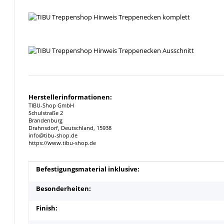
Herstellerinformationen:
TIBU-Shop GmbH
Schulstraße 2
Brandenburg
Drahnsdorf, Deutschland, 15938
info@tibu-shop.de
https://www.tibu-shop.de
Produkteigenschaft
Wert
Befestigungsmaterial inklusive:
Besonderheiten:
Finish: