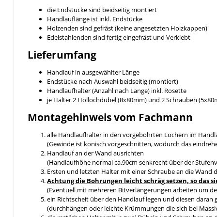
die Endstücke sind beidseitig montiert
Handlauflänge ist inkl. Endstücke
Holzenden sind gefräst (keine angesetzten Holzkappen)
Edelstahlenden sind fertig eingefräst und Verklebt
Lieferumfang
Handlauf in ausgewählter Länge
Endstücke nach Auswahl beidseitig (montiert)
Handlaufhalter (Anzahl nach Länge) inkl. Rosette
je Halter 2 Hollochdübel (8x80mm) und 2 Schrauben (5x8
Montagehinweis vom Fachmann
alle Handlaufhalter in den vorgebohrten Löchern im Handl
(Gewinde ist konisch vorgeschnitten, wodurch das eindreh
Handlauf an der Wand ausrichten
(Handlaufhöhe normal ca.90cm senkrecht über der Stufen
Ersten und letzten Halter mit einer Schraube an die Wand 
Achtung die Bohrungen leicht schräg setzen, so da
(Eventuell mit mehreren Bitverlängerungen arbeiten um de
ein Richtscheit über den Handlauf legen und diesen daran 
(durchhängen oder leichte Krümmungen die sich bei Massiv