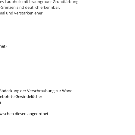
rtes Laubholz mit braungrauer Grundfärbung.
-Grenzen sind deutlich erkennbar.
rmal und verstärken eher
net)
r Abdeckung der Verschraubung zur Wand
gebohrte Gewindelöcher
e
 zwischen diesen angeordnet