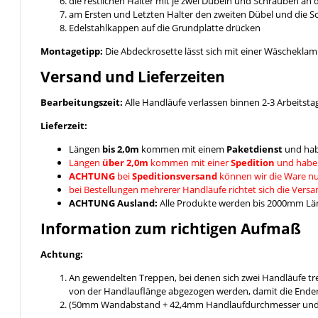
die restlichen Halter mit je zwei Dübeln und Schrauben an
am Ersten und Letzten Halter den zweiten Dübel und die 
Edelstahlkappen auf die Grundplatte drücken
Montagetipp:
Die Abdeckrosette lässt sich mit einer Wäschekla
Versand und Lieferzeiten
Bearbeitungszeit:
Alle Handläufe verlassen binnen 2-3 Arbeitsta
Lieferzeit:
Längen
bis 2,0m
kommen mit einem
Paketdienst
und hab
Längen
über 2,0m
kommen mit einer
Spedition
und habe
ACHTUNG
bei
Speditionsversand
können wir die Ware nu
bei Bestellungen mehrerer Handläufe richtet sich die Vers
ACHTUNG Ausland:
Alle Produkte werden bis 2000mm Läng
Information zum richtigen Aufmaß
Achtung:
An gewendelten Treppen, bei denen sich zwei Handläufe t
von der Handlauflänge abgezogen werden, damit die Enden
(50mm Wandabstand + 42,4mm Handlaufdurchmesser und ein