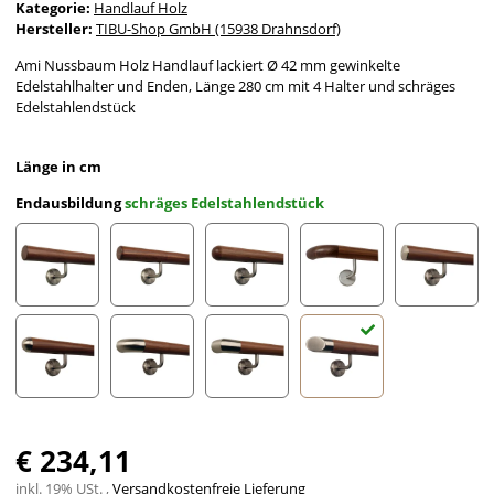
Kategorie:
Handlauf Holz
Hersteller:
TIBU-Shop GmbH (15938 Drahnsdorf)
Ami Nussbaum Holz Handlauf lackiert Ø 42 mm gewinkelte
Edelstahlhalter und Enden, Länge 280 cm mit 4 Halter und schräges
Edelstahlendstück
Länge in cm
Endausbildung
schräges Edelstahlendstück
gefast
Radius gefräst
Halbkugel gefräst
Holzkrümmling
leicht g
Halbrunde Edelstahlkappe
Edelstahlbogen
Edelstahlecke
schräges Edelstahlends
€ 234,11
inkl. 19% USt. ,
Versandkostenfreie Lieferung