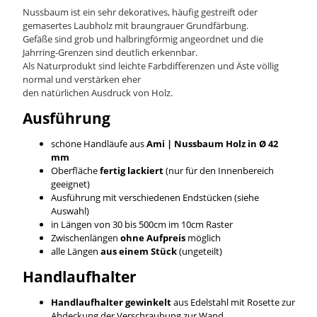
Nussbaum ist ein sehr dekoratives, häufig gestreift oder
gemasertes Laubholz mit braungrauer Grundfärbung.
Gefäße sind grob und halbringförmig angeordnet und die
Jahrring-Grenzen sind deutlich erkennbar.
Als Naturprodukt sind leichte Farbdifferenzen und Äste völlig
normal und verstärken eher
den natürlichen Ausdruck von Holz.
Ausführung
schöne Handläufe aus
Ami | Nussbaum
Holz in Ø 42
mm
Oberfläche
fertig lackiert
(nur für den Innenbereich
geeignet)
Ausführung mit verschiedenen Endstücken (siehe
Auswahl)
in Längen von 30 bis 500cm im 10cm Raster
Zwischenlängen
ohne Aufpreis
möglich
alle Längen
aus einem Stück
(ungeteilt)
Handlaufhalter
Handlaufhalter gewinkelt
aus Edelstahl mit Rosette zur
Abdeckung der Verschraubung zur Wand