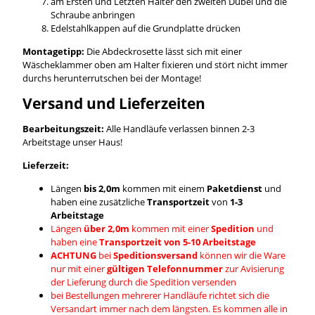
am Ersten und Letzten Halter den zweiten Dübel und die
Schraube anbringen
Edelstahlkappen auf die Grundplatte drücken
Montagetipp:
Die Abdeckrosette lässt sich mit einer
Wäscheklammer oben am Halter fixieren und stört nicht immer
durchs herunterrutschen bei der Montage!
Versand und Lieferzeiten
Bearbeitungszeit:
Alle Handläufe verlassen binnen 2-3
Arbeitstage unser Haus!
Lieferzeit:
Längen
bis 2,0m
kommen mit einem
Paketdienst
und
haben eine zusätzliche
Transportzeit
von
1-3
Arbeitstage
Längen
über 2,0m
kommen mit einer
Spedition
und
haben eine
Transportzeit von 5-10 Arbeitstage
ACHTUNG
bei
Speditionsversand
können wir die Ware
nur mit einer
gültigen Telefonnummer
zur Avisierung
der Lieferung durch die Spedition versenden
bei Bestellungen mehrerer Handläufe richtet sich die
Versandart immer nach dem längsten. Es kommen alle in