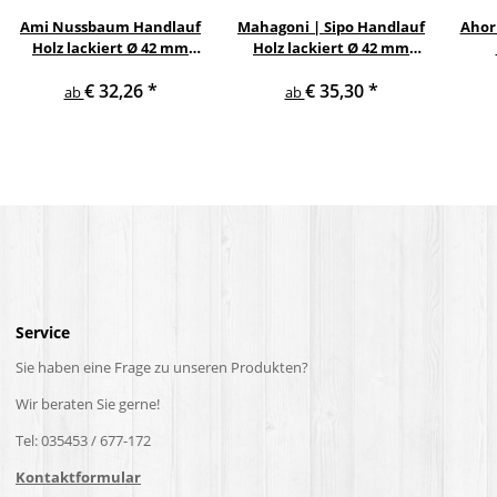
Ami Nussbaum Handlauf
Mahagoni | Sipo Handlauf
Ahor
Holz lackiert Ø 42 mm
Holz lackiert Ø 42 mm
gerade Edelstahlhalter
gewinkelte
Ed
€ 32,26
*
€ 35,30
*
und Enden
Edelstahlhalter und
ab
ab
Enden
Service
Sie haben eine Frage zu unseren Produkten?
Wir beraten Sie gerne!
Tel: 035453 / 677-172
Kontaktformular