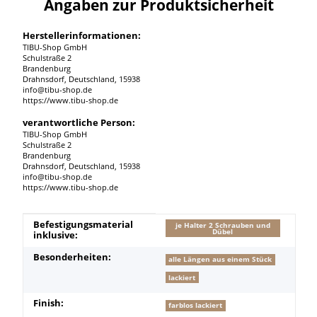
Angaben zur Produktsicherheit
Herstellerinformationen:
TIBU-Shop GmbH
Schulstraße 2
Brandenburg
Drahnsdorf, Deutschland, 15938
info@tibu-shop.de
https://www.tibu-shop.de
verantwortliche Person:
TIBU-Shop GmbH
Schulstraße 2
Brandenburg
Drahnsdorf, Deutschland, 15938
info@tibu-shop.de
https://www.tibu-shop.de
Produkteigenschaft
Wert
Befestigungsmaterial
je Halter 2 Schrauben und
Dübel
inklusive:
Besonderheiten:
alle Längen aus einem Stück
lackiert
Finish:
farblos lackiert