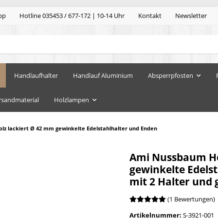
pp
Hotline 035453 / 677-172 | 10-14 Uhr
Kontakt
Newsletter
Handlaufhalter
Handlauf Aluminium
Absperrpfosten
rsandmaterial
Holzlampen
z lackiert Ø 42 mm gewinkelte Edelstahlhalter und Enden
Ami Nussbaum Ho
gewinkelte Edels
mit 2 Halter und 
(1 Bewertungen)
Artikelnummer:
S-3921-001