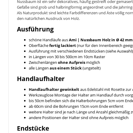
Nussbaum ist ein sehr dekoratives, häufig gestreift oder gemase
Gefäße sind grob und halbringförmig angeordnet und die Jahrring
Als Naturprodukt sind leichte Farbdifferenzen und Äste völlig no
den natürlichen Ausdruck von Holz.
Ausführung
schöne Handläufe aus
Ami | Nussbaum
Holz in Ø 42 mm
Oberfläche
fertig lackiert
(nur für den Innenbereich geeig
Ausführung mit verschiedenen Endstücken (siehe Auswahl)
in Längen von 30 bis 500cm im 10cm Raster
Zwischenlängen
ohne Aufpreis
möglich
alle Längen
aus einem Stück
(ungeteilt)
Handlaufhalter
Handlaufhalter gewinkelt
aus Edelstahl mit Rosette zu
Werkzeuglose Montage der Halter am Handlauf durch vor
bis 50cm befinden sich die Halterbohrungen 5cm vom End
ab 60cm sind die Bohrungen 15cm vom Ende entfernt
weitere Halter sind je nach Länge und Anzahl gleichmäßig
andere Positionen der Halter sind ohne Aufpreis möglich
Endstücke