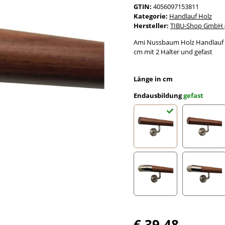
GTIN:
4056097153811
Kategorie:
Handlauf Holz
Hersteller:
TIBU-Shop GmbH (
Ami Nussbaum Holz Handlauf l
cm mit 2 Halter und gefast
Länge in cm
Endausbildung
gefast
gefast
Radius 
Edelstahlbogen
Edelst
€ 39,48