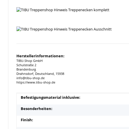
Herstellerinformationen:
TIBU-Shop GmbH
Schulstraße 2
Brandenburg
Drahnsdorf, Deutschland, 15938
info@tibu-shop.de
https://www.tibu-shop.de
Produkteigenschaft
Wert
Befestigungsmaterial inklusive:
Besonderheiten:
Finish: