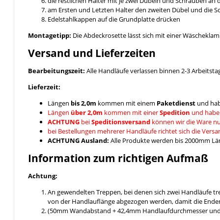
die restlichen Halter mit je zwei Dübeln und Schrauben an
am Ersten und Letzten Halter den zweiten Dübel und die 
Edelstahlkappen auf die Grundplatte drücken
Montagetipp:
Die Abdeckrosette lässt sich mit einer Wäschekla
Versand und Lieferzeiten
Bearbeitungszeit:
Alle Handläufe verlassen binnen 2-3 Arbeitsta
Lieferzeit:
Längen
bis 2,0m
kommen mit einem
Paketdienst
und hab
Längen
über 2,0m
kommen mit einer
Spedition
und habe
ACHTUNG
bei
Speditionsversand
können wir die Ware nu
bei Bestellungen mehrerer Handläufe richtet sich die Vers
ACHTUNG Ausland:
Alle Produkte werden bis 2000mm Läng
Information zum richtigen Aufmaß
Achtung:
An gewendelten Treppen, bei denen sich zwei Handläufe t
von der Handlauflänge abgezogen werden, damit die Enden
(50mm Wandabstand + 42,4mm Handlaufdurchmesser und ein