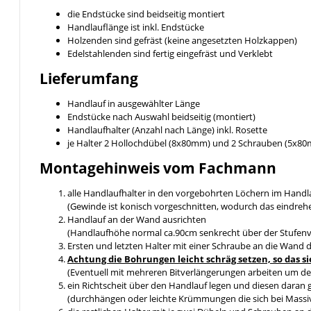
die Endstücke sind beidseitig montiert
Handlauflänge ist inkl. Endstücke
Holzenden sind gefräst (keine angesetzten Holzkappen)
Edelstahlenden sind fertig eingefräst und Verklebt
Lieferumfang
Handlauf in ausgewählter Länge
Endstücke nach Auswahl beidseitig (montiert)
Handlaufhalter (Anzahl nach Länge) inkl. Rosette
je Halter 2 Hollochdübel (8x80mm) und 2 Schrauben (5x8
Montagehinweis vom Fachmann
alle Handlaufhalter in den vorgebohrten Löchern im Handl
(Gewinde ist konisch vorgeschnitten, wodurch das eindreh
Handlauf an der Wand ausrichten
(Handlaufhöhe normal ca.90cm senkrecht über der Stufen
Ersten und letzten Halter mit einer Schraube an die Wand 
Achtung die Bohrungen leicht schräg setzen, so da
(Eventuell mit mehreren Bitverlängerungen arbeiten um de
ein Richtscheit über den Handlauf legen und diesen daran 
(durchhängen oder leichte Krümmungen die sich bei Massiv