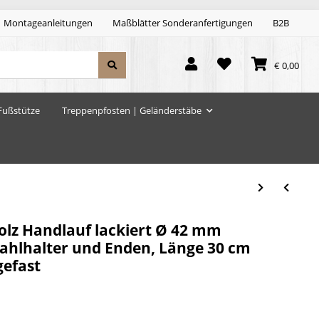
Montageanleitungen
Maßblätter Sonderanfertigungen
B2B
€ 0,00
Fußstütze
Treppenpfosten | Geländerstäbe
lz Handlauf lackiert Ø 42 mm
tahlhalter und Enden, Länge 30 cm
gefast