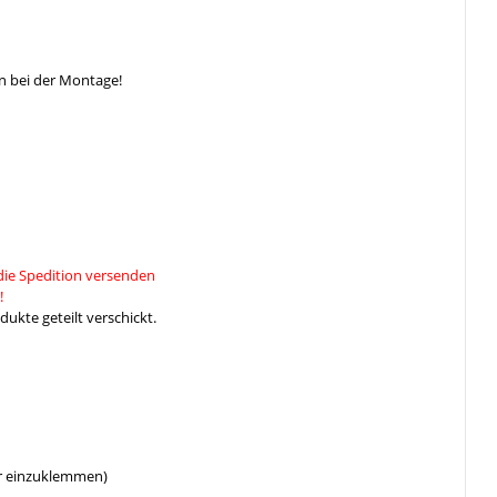
n bei der Montage!
die Spedition versenden
!
ukte geteilt verschickt.
er einzuklemmen)