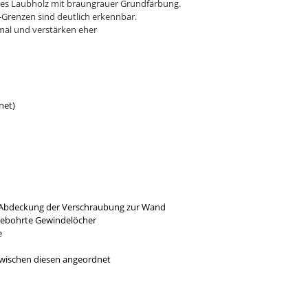
rtes Laubholz mit braungrauer Grundfärbung.
-Grenzen sind deutlich erkennbar.
rmal und verstärken eher
net)
r Abdeckung der Verschraubung zur Wand
gebohrte Gewindelöcher
e
 zwischen diesen angeordnet