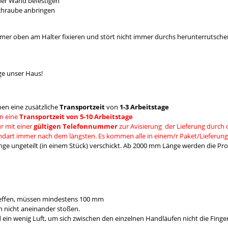
 der Wand befestigen
Schraube anbringen
mmer oben am Halter fixieren und stört nicht immer durchs herunterrutsche
ge unser Haus!
en eine zusätzliche
Transportzeit
von
1-3 Arbeitstage
n eine
Transportzeit von 5-10 Arbeitstage
r mit einer
gültigen Telefonnummer
zur Avisierung der Lieferung durch 
andart immer nach dem längsten. Es kommen alle in einem/r Paket/Lieferung
e ungeteilt (in einem Stück) verschickt. Ab 2000 mm Länge werden die Prod
reffen, müssen mindestens 100 mm
 nicht aneinander stoßen.
 wenig Luft, um sich zwischen den einzelnen Handläufen nicht die Fing