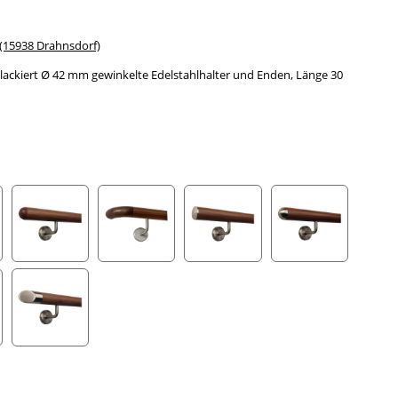
15938 Drahnsdorf)
ackiert Ø 42 mm gewinkelte Edelstahlhalter und Enden, Länge 30
gefräst
Halbkugel gefräst
Holzkrümmling
leicht gewölbte Edelstahlkappe
Halbrunde Edels
ahlecke
schräges Edelstahlendstück