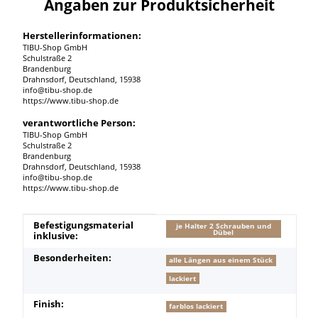
Angaben zur Produktsicherheit
Herstellerinformationen:
TIBU-Shop GmbH
Schulstraße 2
Brandenburg
Drahnsdorf, Deutschland, 15938
info@tibu-shop.de
https://www.tibu-shop.de
verantwortliche Person:
TIBU-Shop GmbH
Schulstraße 2
Brandenburg
Drahnsdorf, Deutschland, 15938
info@tibu-shop.de
https://www.tibu-shop.de
Produkteigenschaft
Wert
Befestigungsmaterial
je Halter 2 Schrauben und
Dübel
inklusive:
Besonderheiten:
alle Längen aus einem Stück
lackiert
Finish:
farblos lackiert