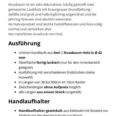
Nussbaum ist ein sehr dekoratives, häufig gestreift oder
gemasertes Laubholz mit braungrauer Grundfärbung.
Gefäße sind grob und halbringförmig angeordnet und die
Jahrring-Grenzen sind deutlich erkennbar.
Als Naturprodukt sind leichte Farbdifferenzen und Äste völlig
normal und verstärken eher
den natürlichen Ausdruck von Holz.
Ausführung
schöne Handläufe aus
Ami | Nussbaum
Holz in Ø 42
mm
Oberfläche
fertig lackiert
(nur für den Innenbereich
geeignet)
Ausführung mit verschiedenen Endstücken (siehe
Auswahl)
in Längen von 30 bis 500cm im 10cm Raster
Zwischenlängen
ohne Aufpreis
möglich
alle Längen
aus einem Stück
(ungeteilt)
Handlaufhalter
Handlaufhalter gewinkelt
aus Edelstahl mit Rosette zur
Abdeckung der Verschraubung zur Wand