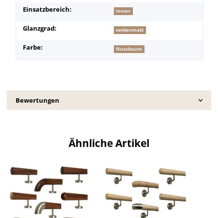
Einsatzbereich:
innen
Glanzgrad:
seidenmatt
Farbe:
Nussbaum
Bewertungen
Ähnliche Artikel