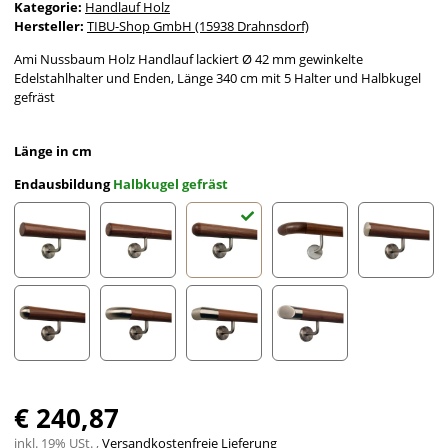
Kategorie:
Handlauf Holz
Hersteller:
TIBU-Shop GmbH (15938 Drahnsdorf)
Ami Nussbaum Holz Handlauf lackiert Ø 42 mm gewinkelte
Edelstahlhalter und Enden, Länge 340 cm mit 5 Halter und Halbkugel
gefräst
Länge in cm
Endausbildung
Halbkugel gefräst
gefast
Radius gefräst
Halbkugel gefräst
Holzkrümmling
leicht g
Halbrunde Edelstahlkappe
Edelstahlbogen
Edelstahlecke
schräges Edelstahlends
€ 240,87
inkl. 19% USt. ,
Versandkostenfreie Lieferung