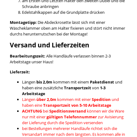
am Ersten und Letzten Halter den zweiten Dübel und die
Schraube anbringen
Edelstahlkappen auf die Grundplatte drücken
Montagetipp:
Die Abdeckrosette lässt sich mit einer
Wäscheklammer oben am Halter fixieren und stört nicht immer
durchs herunterrutschen bei der Montage!
Versand und Lieferzeiten
Bearbeitungszeit:
Alle Handläufe verlassen binnen 2-3
Arbeitstage unser Haus!
Lieferzeit:
Längen
bis 2,0m
kommen mit einem
Paketdienst
und
haben eine zusätzliche
Transportzeit
von
1-3
Arbeitstage
Längen
über 2,0m
kommen mit einer
Spedition
und
haben eine
Transportzeit von 5-10 Arbeitstage
ACHTUNG
bei
Speditionsversand
können wir die Ware
nur mit einer
gültigen Telefonnummer
zur Avisierung
der Lieferung durch die Spedition versenden
bei Bestellungen mehrerer Handläufe richtet sich die
Versandart immer nach dem längsten. Es kommen alle in