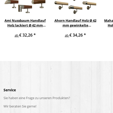
Ami Nussbaum Handlauf
Ahorn Handlauf Holz Ø 42
Maha
Holz lackiert Ø 42 mm
mm gewinkelte
Hol
gerade Edelstahlhalter
Edelstahlhalter und
€ 32,26
*
€ 34,26
*
und Enden
Enden
Ed
ab
ab
Service
Sie haben eine Frage zu unseren Produkten?
Wir beraten Sie gerne!