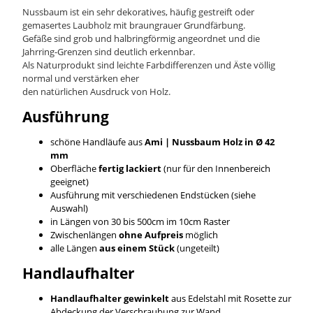
Nussbaum ist ein sehr dekoratives, häufig gestreift oder
gemasertes Laubholz mit braungrauer Grundfärbung.
Gefäße sind grob und halbringförmig angeordnet und die
Jahrring-Grenzen sind deutlich erkennbar.
Als Naturprodukt sind leichte Farbdifferenzen und Äste völlig
normal und verstärken eher
den natürlichen Ausdruck von Holz.
Ausführung
schöne Handläufe aus
Ami | Nussbaum
Holz in Ø 42
mm
Oberfläche
fertig lackiert
(nur für den Innenbereich
geeignet)
Ausführung mit verschiedenen Endstücken (siehe
Auswahl)
in Längen von 30 bis 500cm im 10cm Raster
Zwischenlängen
ohne Aufpreis
möglich
alle Längen
aus einem Stück
(ungeteilt)
Handlaufhalter
Handlaufhalter gewinkelt
aus Edelstahl mit Rosette zur
Abdeckung der Verschraubung zur Wand