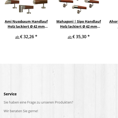
Ami Nussbaum Handlauf
Mahagoni | Sipo Handlauf
Ahor
Holz lackiert Ø 42 mm
Holz lackiert Ø 42 mm
gerade Edelstahlhalter
gewinkelte
Ed
€ 32,26
*
€ 35,30
*
und Enden
Edelstahlhalter und
ab
ab
Enden
Service
Sie haben eine Frage zu unseren Produkten?
Wir beraten Sie gerne!