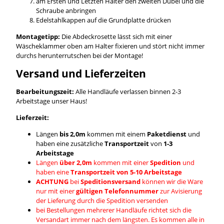
am Ersten und Letzten Halter den zweiten Dübel und die
Schraube anbringen
Edelstahlkappen auf die Grundplatte drücken
Montagetipp:
Die Abdeckrosette lässt sich mit einer
Wäscheklammer oben am Halter fixieren und stört nicht immer
durchs herunterrutschen bei der Montage!
Versand und Lieferzeiten
Bearbeitungszeit:
Alle Handläufe verlassen binnen 2-3
Arbeitstage unser Haus!
Lieferzeit:
Längen
bis 2,0m
kommen mit einem
Paketdienst
und
haben eine zusätzliche
Transportzeit
von
1-3
Arbeitstage
Längen
über 2,0m
kommen mit einer
Spedition
und
haben eine
Transportzeit von 5-10 Arbeitstage
ACHTUNG
bei
Speditionsversand
können wir die Ware
nur mit einer
gültigen Telefonnummer
zur Avisierung
der Lieferung durch die Spedition versenden
bei Bestellungen mehrerer Handläufe richtet sich die
Versandart immer nach dem längsten. Es kommen alle in