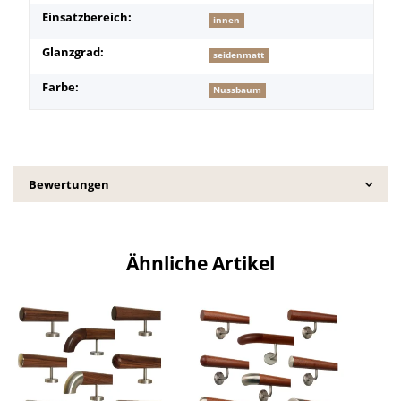
Einsatzbereich:
innen
Glanzgrad:
seidenmatt
Farbe:
Nussbaum
Bewertungen
Ähnliche Artikel