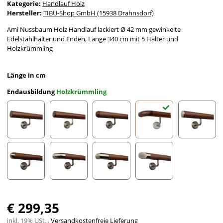
Kategorie:
Handlauf Holz
Hersteller:
TIBU-Shop GmbH (15938 Drahnsdorf)
Ami Nussbaum Holz Handlauf lackiert Ø 42 mm gewinkelte
Edelstahlhalter und Enden, Länge 340 cm mit 5 Halter und
Holzkrümmling
Länge in cm
Endausbildung
Holzkrümmling
gefast
Radius gefräst
Halbkugel gefräst
Holzkrümmling
leicht g
Halbrunde Edelstahlkappe
Edelstahlbogen
Edelstahlecke
schräges Edelstahlends
€ 299,35
inkl. 19% USt. ,
Versandkostenfreie Lieferung