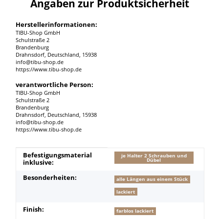
Angaben zur Produktsicherheit
Herstellerinformationen:
TIBU-Shop GmbH
Schulstraße 2
Brandenburg
Drahnsdorf, Deutschland, 15938
info@tibu-shop.de
https://www.tibu-shop.de
verantwortliche Person:
TIBU-Shop GmbH
Schulstraße 2
Brandenburg
Drahnsdorf, Deutschland, 15938
info@tibu-shop.de
https://www.tibu-shop.de
Produkteigenschaft
Wert
Befestigungsmaterial
je Halter 2 Schrauben und
Dübel
inklusive:
Besonderheiten:
alle Längen aus einem Stück
lackiert
Finish:
farblos lackiert