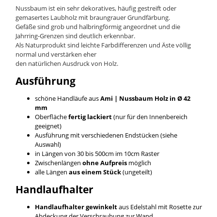
Nussbaum ist ein sehr dekoratives, häufig gestreift oder
gemasertes Laubholz mit braungrauer Grundfärbung.
Gefäße sind grob und halbringförmig angeordnet und die
Jahrring-Grenzen sind deutlich erkennbar.
Als Naturprodukt sind leichte Farbdifferenzen und Äste völlig
normal und verstärken eher
den natürlichen Ausdruck von Holz.
Ausführung
schöne Handläufe aus
Ami | Nussbaum
Holz in Ø 42
mm
Oberfläche
fertig lackiert
(nur für den Innenbereich
geeignet)
Ausführung mit verschiedenen Endstücken (siehe
Auswahl)
in Längen von 30 bis 500cm im 10cm Raster
Zwischenlängen
ohne Aufpreis
möglich
alle Längen
aus einem Stück
(ungeteilt)
Handlaufhalter
Handlaufhalter gewinkelt
aus Edelstahl mit Rosette zur
Abdeckung der Verschraubung zur Wand