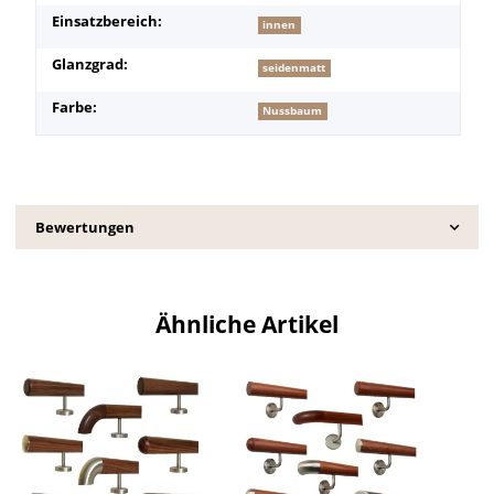
Einsatzbereich:
innen
Glanzgrad:
seidenmatt
Farbe:
Nussbaum
Bewertungen
Ähnliche Artikel