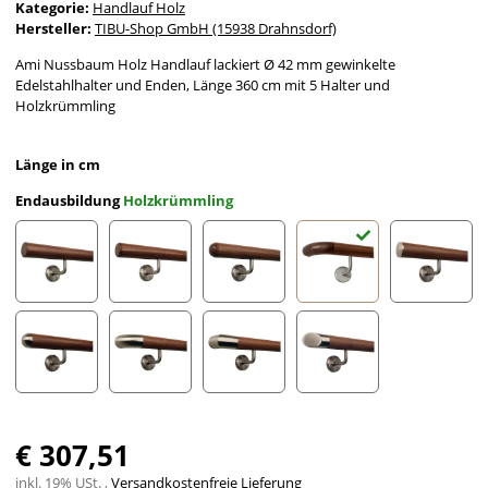
Kategorie:
Handlauf Holz
Hersteller:
TIBU-Shop GmbH (15938 Drahnsdorf)
Ami Nussbaum Holz Handlauf lackiert Ø 42 mm gewinkelte
Edelstahlhalter und Enden, Länge 360 cm mit 5 Halter und
Holzkrümmling
Länge in cm
Endausbildung
Holzkrümmling
gefast
Radius gefräst
Halbkugel gefräst
Holzkrümmling
leicht g
Halbrunde Edelstahlkappe
Edelstahlbogen
Edelstahlecke
schräges Edelstahlends
€ 307,51
inkl. 19% USt. ,
Versandkostenfreie Lieferung