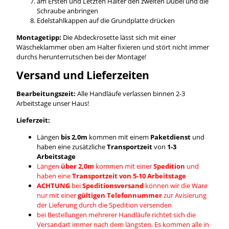
am Ersten und Letzten Halter den zweiten Dübel und die
Schraube anbringen
Edelstahlkappen auf die Grundplatte drücken
Montagetipp:
Die Abdeckrosette lässt sich mit einer
Wäscheklammer oben am Halter fixieren und stört nicht immer
durchs herunterrutschen bei der Montage!
Versand und Lieferzeiten
Bearbeitungszeit:
Alle Handläufe verlassen binnen 2-3
Arbeitstage unser Haus!
Lieferzeit:
Längen
bis 2,0m
kommen mit einem
Paketdienst
und
haben eine zusätzliche
Transportzeit
von
1-3
Arbeitstage
Längen
über 2,0m
kommen mit einer
Spedition
und
haben eine
Transportzeit von 5-10 Arbeitstage
ACHTUNG
bei
Speditionsversand
können wir die Ware
nur mit einer
gültigen Telefonnummer
zur Avisierung
der Lieferung durch die Spedition versenden
bei Bestellungen mehrerer Handläufe richtet sich die
Versandart immer nach dem längsten. Es kommen alle in