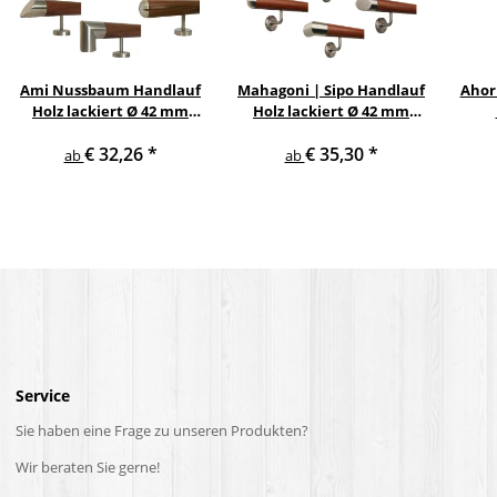
Ami Nussbaum Handlauf
Mahagoni | Sipo Handlauf
Ahor
Holz lackiert Ø 42 mm
Holz lackiert Ø 42 mm
gerade Edelstahlhalter
gewinkelte
Ed
€ 32,26
*
€ 35,30
*
und Enden
Edelstahlhalter und
ab
ab
Enden
Service
Sie haben eine Frage zu unseren Produkten?
Wir beraten Sie gerne!