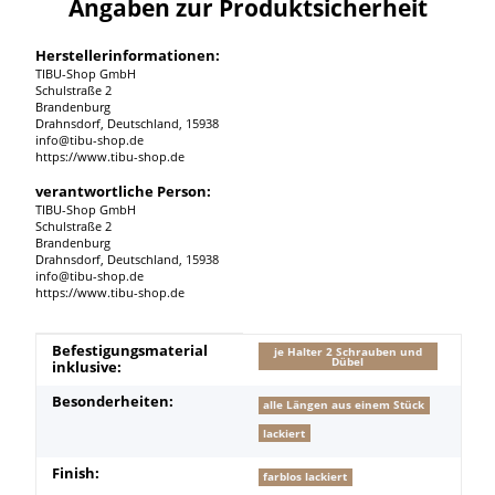
Angaben zur Produktsicherheit
Herstellerinformationen:
TIBU-Shop GmbH
Schulstraße 2
Brandenburg
Drahnsdorf, Deutschland, 15938
info@tibu-shop.de
https://www.tibu-shop.de
verantwortliche Person:
TIBU-Shop GmbH
Schulstraße 2
Brandenburg
Drahnsdorf, Deutschland, 15938
info@tibu-shop.de
https://www.tibu-shop.de
Produkteigenschaft
Wert
Befestigungsmaterial
je Halter 2 Schrauben und
Dübel
inklusive:
Besonderheiten:
alle Längen aus einem Stück
lackiert
Finish:
farblos lackiert