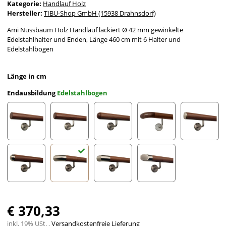
Kategorie:
Handlauf Holz
Hersteller:
TIBU-Shop GmbH (15938 Drahnsdorf)
Ami Nussbaum Holz Handlauf lackiert Ø 42 mm gewinkelte
Edelstahlhalter und Enden, Länge 460 cm mit 6 Halter und
Edelstahlbogen
Länge in cm
Endausbildung
Edelstahlbogen
gefast
Radius gefräst
Halbkugel gefräst
Holzkrümmling
leicht g
Halbrunde Edelstahlkappe
Edelstahlbogen
Edelstahlecke
schräges Edelstahlends
€ 370,33
inkl. 19% USt. ,
Versandkostenfreie Lieferung