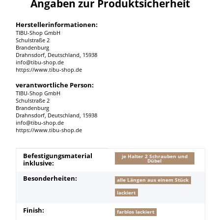
Angaben zur Produktsicherheit
Herstellerinformationen:
TIBU-Shop GmbH
Schulstraße 2
Brandenburg
Drahnsdorf, Deutschland, 15938
info@tibu-shop.de
https://www.tibu-shop.de
verantwortliche Person:
TIBU-Shop GmbH
Schulstraße 2
Brandenburg
Drahnsdorf, Deutschland, 15938
info@tibu-shop.de
https://www.tibu-shop.de
Produkteigenschaft
Wert
Befestigungsmaterial
je Halter 2 Schrauben und
Dübel
inklusive:
Besonderheiten:
alle Längen aus einem Stück
lackiert
Finish:
farblos lackiert