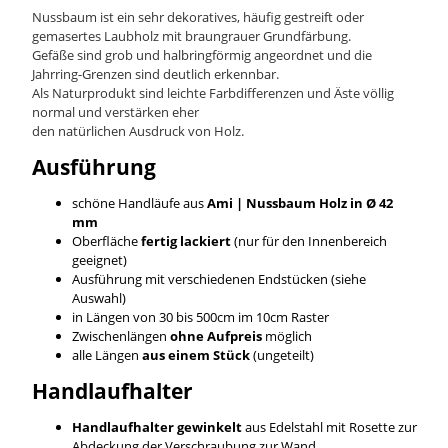
Nussbaum ist ein sehr dekoratives, häufig gestreift oder
gemasertes Laubholz mit braungrauer Grundfärbung.
Gefäße sind grob und halbringförmig angeordnet und die
Jahrring-Grenzen sind deutlich erkennbar.
Als Naturprodukt sind leichte Farbdifferenzen und Äste völlig
normal und verstärken eher
den natürlichen Ausdruck von Holz.
Ausführung
schöne Handläufe aus
Ami | Nussbaum
Holz in Ø 42
mm
Oberfläche
fertig lackiert
(nur für den Innenbereich
geeignet)
Ausführung mit verschiedenen Endstücken (siehe
Auswahl)
in Längen von 30 bis 500cm im 10cm Raster
Zwischenlängen
ohne Aufpreis
möglich
alle Längen
aus einem Stück
(ungeteilt)
Handlaufhalter
Handlaufhalter gewinkelt
aus Edelstahl mit Rosette zur
Abdeckung der Verschraubung zur Wand