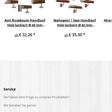
Ami Nussbaum Handlauf
Mahagoni | Sipo Handlauf
Ahor
Holz lackiert Ø 42 mm
Holz lackiert Ø 42 mm
gerade Edelstahlhalter
gewinkelte
Ed
€ 32,26
*
€ 35,30
*
und Enden
Edelstahlhalter und
ab
ab
Enden
Service
Sie haben eine Frage zu unseren Produkten?
Wir beraten Sie gerne!