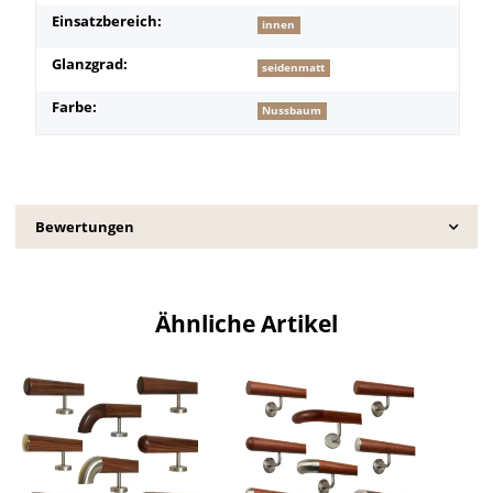
Einsatzbereich:
innen
Glanzgrad:
seidenmatt
Farbe:
Nussbaum
Bewertungen
Ähnliche Artikel