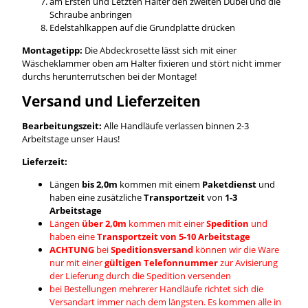
am Ersten und Letzten Halter den zweiten Dübel und die
Schraube anbringen
Edelstahlkappen auf die Grundplatte drücken
Montagetipp:
Die Abdeckrosette lässt sich mit einer
Wäscheklammer oben am Halter fixieren und stört nicht immer
durchs herunterrutschen bei der Montage!
Versand und Lieferzeiten
Bearbeitungszeit:
Alle Handläufe verlassen binnen 2-3
Arbeitstage unser Haus!
Lieferzeit:
Längen
bis 2,0m
kommen mit einem
Paketdienst
und
haben eine zusätzliche
Transportzeit
von
1-3
Arbeitstage
Längen
über 2,0m
kommen mit einer
Spedition
und
haben eine
Transportzeit von 5-10 Arbeitstage
ACHTUNG
bei
Speditionsversand
können wir die Ware
nur mit einer
gültigen Telefonnummer
zur Avisierung
der Lieferung durch die Spedition versenden
bei Bestellungen mehrerer Handläufe richtet sich die
Versandart immer nach dem längsten. Es kommen alle in