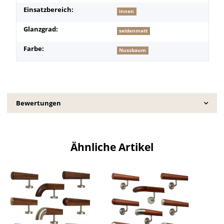
Einsatzbereich:
innen
Glanzgrad:
seidenmatt
Farbe:
Nussbaum
Bewertungen
Ähnliche Artikel