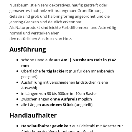
Nussbaum ist ein sehr dekoratives, häufig gestreift oder
gemasertes Laubholz mit braungrauer Grundfärbung.
Gefäße sind grob und halbringförmig angeordnet und die
Jahrring-Grenzen sind deutlich erkennbar.
Als Naturprodukt sind leichte Farbdifferenzen und Äste völlig
normal und verstärken eher
den natürlichen Ausdruck von Holz.
Ausführung
schöne Handläufe aus
Ami | Nussbaum
Holz in Ø 42
mm
Oberfläche
fertig lackiert
(nur für den Innenbereich
geeignet)
Ausführung mit verschiedenen Endstücken (siehe
Auswahl)
in Längen von 30 bis 500cm im 10cm Raster
Zwischenlängen
ohne Aufpreis
möglich
alle Längen
aus einem Stück
(ungeteilt)
Handlaufhalter
Handlaufhalter gewinkelt
aus Edelstahl mit Rosette zur
Abdeckung der Verschraubung zur Wand