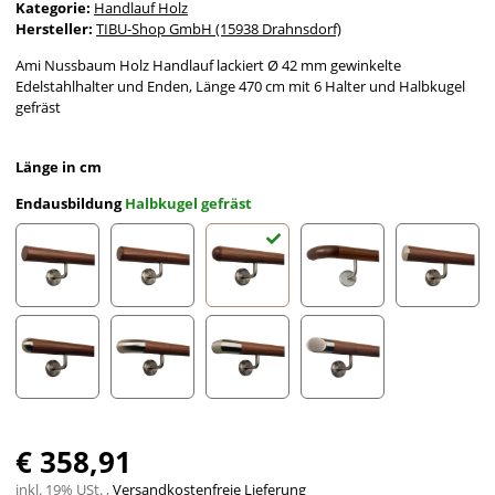
Kategorie:
Handlauf Holz
Hersteller:
TIBU-Shop GmbH (15938 Drahnsdorf)
Ami Nussbaum Holz Handlauf lackiert Ø 42 mm gewinkelte
Edelstahlhalter und Enden, Länge 470 cm mit 6 Halter und Halbkugel
gefräst
Länge in cm
Endausbildung
Halbkugel gefräst
gefast
Radius gefräst
Halbkugel gefräst
Holzkrümmling
leicht g
Halbrunde Edelstahlkappe
Edelstahlbogen
Edelstahlecke
schräges Edelstahlends
€ 358,91
inkl. 19% USt. ,
Versandkostenfreie Lieferung