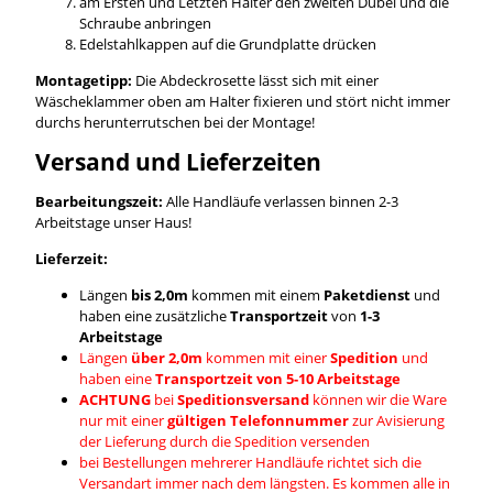
am Ersten und Letzten Halter den zweiten Dübel und die
Schraube anbringen
Edelstahlkappen auf die Grundplatte drücken
Montagetipp:
Die Abdeckrosette lässt sich mit einer
Wäscheklammer oben am Halter fixieren und stört nicht immer
durchs herunterrutschen bei der Montage!
Versand und Lieferzeiten
Bearbeitungszeit:
Alle Handläufe verlassen binnen 2-3
Arbeitstage unser Haus!
Lieferzeit:
Längen
bis 2,0m
kommen mit einem
Paketdienst
und
haben eine zusätzliche
Transportzeit
von
1-3
Arbeitstage
Längen
über 2,0m
kommen mit einer
Spedition
und
haben eine
Transportzeit von 5-10 Arbeitstage
ACHTUNG
bei
Speditionsversand
können wir die Ware
nur mit einer
gültigen Telefonnummer
zur Avisierung
der Lieferung durch die Spedition versenden
bei Bestellungen mehrerer Handläufe richtet sich die
Versandart immer nach dem längsten. Es kommen alle in