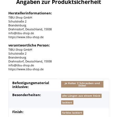
Angaben zur Produktsicherheit
Herstellerinformationen:
TIBU-Shop GmbH
Schulstraße 2
Brandenburg
Drahnsdorf, Deutschland, 15938
info@tibu-shop.de
https://www.tibu-shop.de
verantwortliche Person:
TIBU-Shop GmbH
Schulstraße 2
Brandenburg
Drahnsdorf, Deutschland, 15938
info@tibu-shop.de
https://www.tibu-shop.de
Produkteigenschaft
Wert
Befestigungsmaterial
je Halter 2 Schrauben und
Dübel
inklusive:
Besonderheiten:
alle Längen aus einem Stück
lackiert
Finish:
farblos lackiert