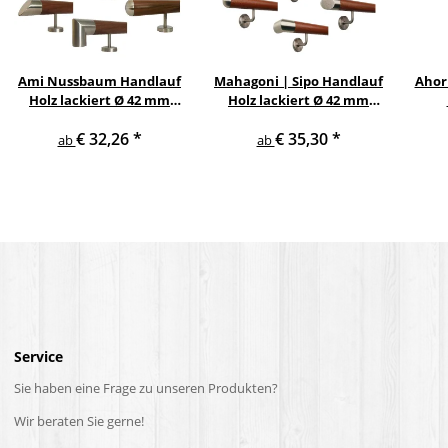
Ami Nussbaum Handlauf
Mahagoni | Sipo Handlauf
Ahor
Holz lackiert Ø 42 mm
Holz lackiert Ø 42 mm
gerade Edelstahlhalter
gewinkelte
Ed
€ 32,26
*
€ 35,30
*
und Enden
Edelstahlhalter und
ab
ab
Enden
Service
Sie haben eine Frage zu unseren Produkten?
Wir beraten Sie gerne!