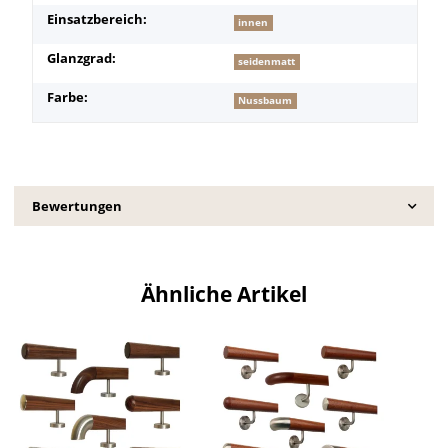
Einsatzbereich:
innen
Glanzgrad:
seidenmatt
Farbe:
Nussbaum
Bewertungen
Ähnliche Artikel