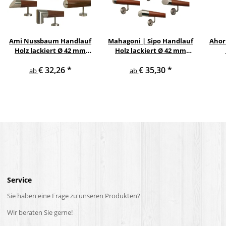
Ami Nussbaum Handlauf
Mahagoni | Sipo Handlauf
Ahor
Holz lackiert Ø 42 mm
Holz lackiert Ø 42 mm
gerade Edelstahlhalter
gewinkelte
Ed
€ 32,26
*
€ 35,30
*
und Enden
Edelstahlhalter und
ab
ab
Enden
Service
Sie haben eine Frage zu unseren Produkten?
Wir beraten Sie gerne!