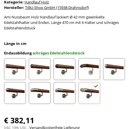
Kategorie:
Handlauf Holz
Hersteller:
TIBU-Shop GmbH (15938 Drahnsdorf)
Ami Nussbaum Holz Handlauf lackiert Ø 42 mm gewinkelte
Edelstahlhalter und Enden, Länge 470 cm mit 6 Halter und schräges
Edelstahlendstück
Länge in cm
Endausbildung
schräges Edelstahlendstück
gefast
Radius gefräst
Halbkugel gefräst
Holzkrümmling
leicht g
Halbrunde Edelstahlkappe
Edelstahlbogen
Edelstahlecke
schräges Edelstahlends
€ 382,11
inkl. 19% USt. ,
Versandkostenfreie Lieferung