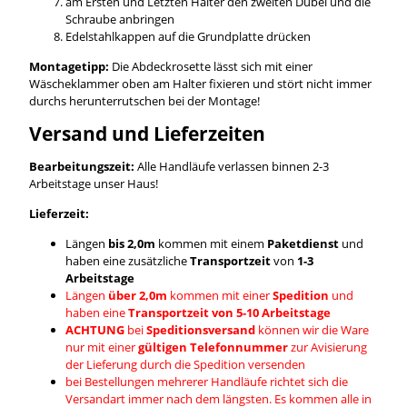
am Ersten und Letzten Halter den zweiten Dübel und die
Schraube anbringen
Edelstahlkappen auf die Grundplatte drücken
Montagetipp:
Die Abdeckrosette lässt sich mit einer
Wäscheklammer oben am Halter fixieren und stört nicht immer
durchs herunterrutschen bei der Montage!
Versand und Lieferzeiten
Bearbeitungszeit:
Alle Handläufe verlassen binnen 2-3
Arbeitstage unser Haus!
Lieferzeit:
Längen
bis 2,0m
kommen mit einem
Paketdienst
und
haben eine zusätzliche
Transportzeit
von
1-3
Arbeitstage
Längen
über 2,0m
kommen mit einer
Spedition
und
haben eine
Transportzeit von 5-10 Arbeitstage
ACHTUNG
bei
Speditionsversand
können wir die Ware
nur mit einer
gültigen Telefonnummer
zur Avisierung
der Lieferung durch die Spedition versenden
bei Bestellungen mehrerer Handläufe richtet sich die
Versandart immer nach dem längsten. Es kommen alle in