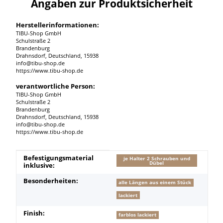
Angaben zur Produktsicherheit
Herstellerinformationen:
TIBU-Shop GmbH
Schulstraße 2
Brandenburg
Drahnsdorf, Deutschland, 15938
info@tibu-shop.de
https://www.tibu-shop.de
verantwortliche Person:
TIBU-Shop GmbH
Schulstraße 2
Brandenburg
Drahnsdorf, Deutschland, 15938
info@tibu-shop.de
https://www.tibu-shop.de
Produkteigenschaft
Wert
Befestigungsmaterial
je Halter 2 Schrauben und
Dübel
inklusive:
Besonderheiten:
alle Längen aus einem Stück
lackiert
Finish:
farblos lackiert