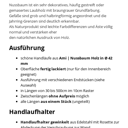
Nussbaum ist ein sehr dekoratives, häufig gestreift oder
gemasertes Laubholz mit braungrauer Grundfärbung.
Gefäße sind grob und halbringförmig angeordnet und die
Jahrring-Grenzen sind deutlich erkennbar.
Als Naturprodukt sind leichte Farbdifferenzen und Äste völlig
normal und verstärken eher
den natürlichen Ausdruck von Holz.
Ausführung
schöne Handläufe aus
Ami | Nussbaum
Holz in Ø 42
mm
Oberfläche
fertig lackiert
(nur für den Innenbereich
geeignet)
Ausführung mit verschiedenen Endstücken (siehe
Auswahl)
in Längen von 30 bis 500cm im 10cm Raster
Zwischenlängen
ohne Aufpreis
möglich
alle Längen
aus einem Stück
(ungeteilt)
Handlaufhalter
Handlaufhalter gewinkelt
aus Edelstahl mit Rosette zur
Abdeckung der Verschraubung zur Wand