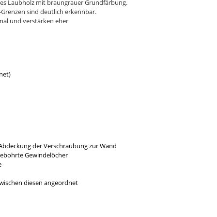
rtes Laubholz mit braungrauer Grundfärbung.
-Grenzen sind deutlich erkennbar.
rmal und verstärken eher
net)
r Abdeckung der Verschraubung zur Wand
gebohrte Gewindelöcher
e
 zwischen diesen angeordnet