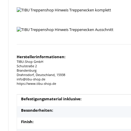
Herstellerinformationen:
TIBU-Shop GmbH
Schulstraße 2
Brandenburg
Drahnsdorf, Deutschland, 15938
info@tibu-shop.de
https://www.tibu-shop.de
Produkteigenschaft
Wert
Befestigungsmaterial inklusive:
Besonderheiten:
Finish: