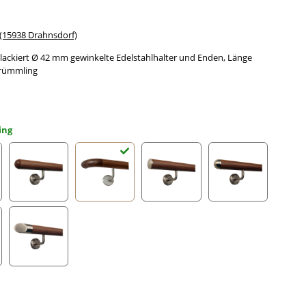
15938 Drahnsdorf)
ackiert Ø 42 mm gewinkelte Edelstahlhalter und Enden, Länge
krümmling
ing
gefräst
Halbkugel gefräst
Holzkrümmling
leicht gewölbte Edelstahlkappe
Halbrunde Edels
ahlecke
schräges Edelstahlendstück