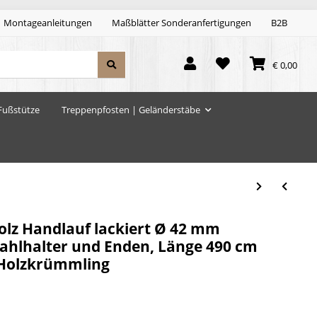
Montageanleitungen
Maßblätter Sonderanfertigungen
B2B
€ 0,00
Fußstütze
Treppenpfosten | Geländerstäbe
lz Handlauf lackiert Ø 42 mm
tahlhalter und Enden, Länge 490 cm
 Holzkrümmling