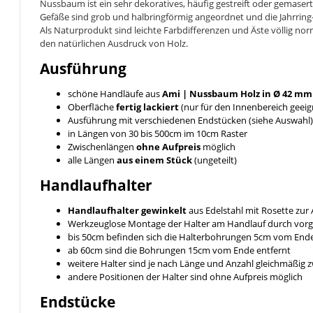
Nussbaum ist ein sehr dekoratives, häufig gestreift oder gemase
Gefäße sind grob und halbringförmig angeordnet und die Jahrring
Als Naturprodukt sind leichte Farbdifferenzen und Äste völlig no
den natürlichen Ausdruck von Holz.
Ausführung
schöne Handläufe aus
Ami | Nussbaum
Holz in Ø 42 mm
Oberfläche
fertig lackiert
(nur für den Innenbereich geeig
Ausführung mit verschiedenen Endstücken (siehe Auswahl)
in Längen von 30 bis 500cm im 10cm Raster
Zwischenlängen
ohne Aufpreis
möglich
alle Längen
aus einem Stück
(ungeteilt)
Handlaufhalter
Handlaufhalter gewinkelt
aus Edelstahl mit Rosette zu
Werkzeuglose Montage der Halter am Handlauf durch vor
bis 50cm befinden sich die Halterbohrungen 5cm vom End
ab 60cm sind die Bohrungen 15cm vom Ende entfernt
weitere Halter sind je nach Länge und Anzahl gleichmäßig
andere Positionen der Halter sind ohne Aufpreis möglich
Endstücke