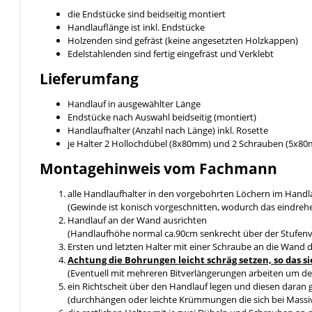
die Endstücke sind beidseitig montiert
Handlauflänge ist inkl. Endstücke
Holzenden sind gefräst (keine angesetzten Holzkappen)
Edelstahlenden sind fertig eingefräst und Verklebt
Lieferumfang
Handlauf in ausgewählter Länge
Endstücke nach Auswahl beidseitig (montiert)
Handlaufhalter (Anzahl nach Länge) inkl. Rosette
je Halter 2 Hollochdübel (8x80mm) und 2 Schrauben (5x8
Montagehinweis vom Fachmann
alle Handlaufhalter in den vorgebohrten Löchern im Handl
(Gewinde ist konisch vorgeschnitten, wodurch das eindreh
Handlauf an der Wand ausrichten
(Handlaufhöhe normal ca.90cm senkrecht über der Stufen
Ersten und letzten Halter mit einer Schraube an die Wand 
Achtung die Bohrungen leicht schräg setzen, so da
(Eventuell mit mehreren Bitverlängerungen arbeiten um de
ein Richtscheit über den Handlauf legen und diesen daran 
(durchhängen oder leichte Krümmungen die sich bei Massiv