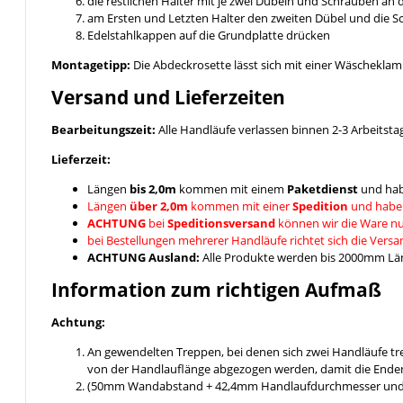
die restlichen Halter mit je zwei Dübeln und Schrauben an
am Ersten und Letzten Halter den zweiten Dübel und die 
Edelstahlkappen auf die Grundplatte drücken
Montagetipp:
Die Abdeckrosette lässt sich mit einer Wäschekla
Versand und Lieferzeiten
Bearbeitungszeit:
Alle Handläufe verlassen binnen 2-3 Arbeitsta
Lieferzeit:
Längen
bis 2,0m
kommen mit einem
Paketdienst
und hab
Längen
über 2,0m
kommen mit einer
Spedition
und habe
ACHTUNG
bei
Speditionsversand
können wir die Ware nu
bei Bestellungen mehrerer Handläufe richtet sich die Vers
ACHTUNG Ausland:
Alle Produkte werden bis 2000mm Läng
Information zum richtigen Aufmaß
Achtung:
An gewendelten Treppen, bei denen sich zwei Handläufe t
von der Handlauflänge abgezogen werden, damit die Enden
(50mm Wandabstand + 42,4mm Handlaufdurchmesser und ein