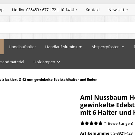
pp
Hotline 035453 / 677-172 | 10-14 Uhr
Kontakt
Newsletter
Handlaufhalter
Handlauf Aluminium
Absperrpfosten
rsandmaterial
Holzlampen
z lackiert Ø 42 mm gewinkelte Edelstahlhalter und Enden
Ami Nussbaum Ho
gewinkelte Edels
mit 6 Halter und
(1 Bewertungen)
Artikelnummer:
S-3921-423