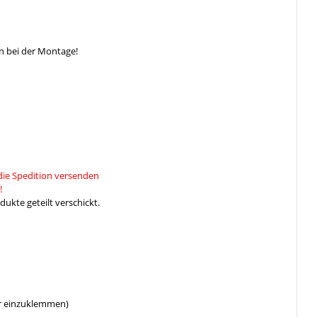
n bei der Montage!
die Spedition versenden
!
ukte geteilt verschickt.
er einzuklemmen)