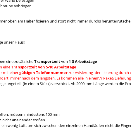
 der Wand befestigen
Schraube anbringen
mmer oben am Halter fixieren und stört nicht immer durchs herunterrutsche
ge unser Haus!
en eine zusätzliche
Transportzeit
von
1-3 Arbeitstage
n eine
Transportzeit von 5-10 Arbeitstage
r mit einer
gültigen Telefonnummer
zur Avisierung der Lieferung durch 
andart immer nach dem längsten. Es kommen alle in einem/r Paket/Lieferung
e ungeteilt (in einem Stück) verschickt. Ab 2000 mm Länge werden die Prod
reffen, müssen mindestens 100 mm
 nicht aneinander stoßen.
 wenig Luft, um sich zwischen den einzelnen Handläufen nicht die Fing