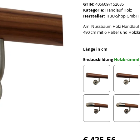
GTIN:
4056097152685
Kategorie:
Handlauf Holz
Hersteller:
TIBU-Shop GmbH (
Ami Nussbaum Holz Handlauf l
490 cm mit 6 Halter und Holz
Länge in cm
Endausbildung
Holzkrümml
gefast
Radius 
Edelstahlbogen
Edelst
€ 425,56