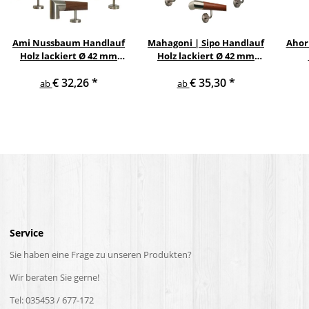
Ami Nussbaum Handlauf
Mahagoni | Sipo Handlauf
Ahor
Holz lackiert Ø 42 mm
Holz lackiert Ø 42 mm
gerade Edelstahlhalter
gewinkelte
Ed
€ 32,26
*
€ 35,30
*
und Enden
Edelstahlhalter und
ab
ab
Enden
Service
Sie haben eine Frage zu unseren Produkten?
Wir beraten Sie gerne!
Tel: 035453 / 677-172