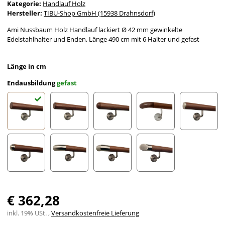
Kategorie:
Handlauf Holz
Hersteller:
TIBU-Shop GmbH (15938 Drahnsdorf)
Ami Nussbaum Holz Handlauf lackiert Ø 42 mm gewinkelte
Edelstahlhalter und Enden, Länge 490 cm mit 6 Halter und gefast
Länge in cm
Endausbildung
gefast
gefast
Radius gefräst
Halbkugel gefräst
Holzkrümmling
leicht g
Halbrunde Edelstahlkappe
Edelstahlbogen
Edelstahlecke
schräges Edelstahlends
€ 362,28
inkl. 19% USt. ,
Versandkostenfreie Lieferung