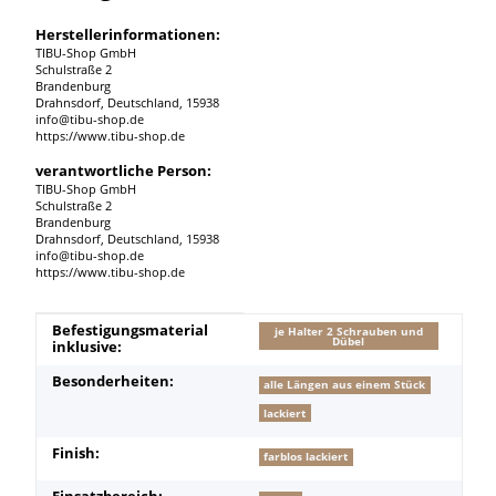
Herstellerinformationen:
TIBU-Shop GmbH
Schulstraße 2
Brandenburg
Drahnsdorf, Deutschland, 15938
info@tibu-shop.de
https://www.tibu-shop.de
verantwortliche Person:
TIBU-Shop GmbH
Schulstraße 2
Brandenburg
Drahnsdorf, Deutschland, 15938
info@tibu-shop.de
https://www.tibu-shop.de
Produkteigenschaft
Wert
Befestigungsmaterial
je Halter 2 Schrauben und
Dübel
inklusive:
Besonderheiten:
alle Längen aus einem Stück
lackiert
Finish:
farblos lackiert