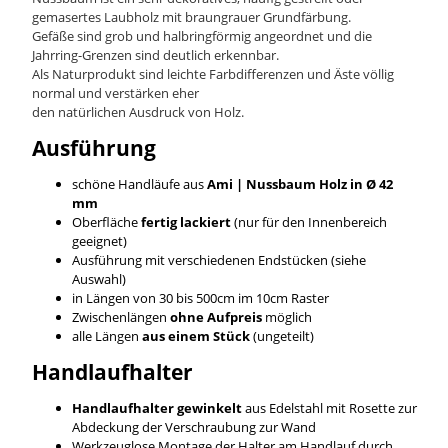
gemasertes Laubholz mit braungrauer Grundfärbung.
Gefäße sind grob und halbringförmig angeordnet und die
Jahrring-Grenzen sind deutlich erkennbar.
Als Naturprodukt sind leichte Farbdifferenzen und Äste völlig
normal und verstärken eher
den natürlichen Ausdruck von Holz.
Ausführung
schöne Handläufe aus
Ami | Nussbaum
Holz in Ø 42
mm
Oberfläche
fertig lackiert
(nur für den Innenbereich
geeignet)
Ausführung mit verschiedenen Endstücken (siehe
Auswahl)
in Längen von 30 bis 500cm im 10cm Raster
Zwischenlängen
ohne Aufpreis
möglich
alle Längen
aus einem Stück
(ungeteilt)
Handlaufhalter
Handlaufhalter gewinkelt
aus Edelstahl mit Rosette zur
Abdeckung der Verschraubung zur Wand
Werkzeuglose Montage der Halter am Handlauf durch