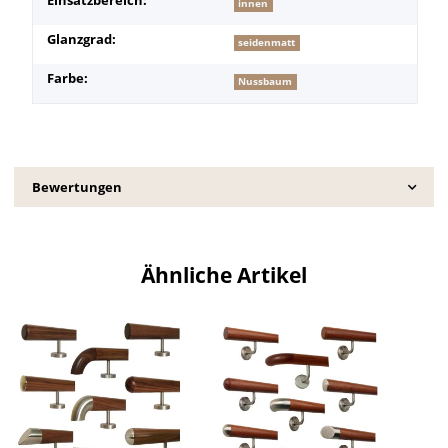
Einsatzbereich:
innen
Glanzgrad:
seidenmatt
Farbe:
Nussbaum
Bewertungen
Ähnliche Artikel