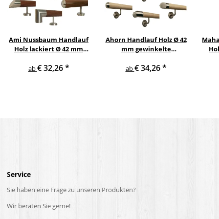
Ami Nussbaum Handlauf
Ahorn Handlauf Holz Ø 42
Maha
Holz lackiert Ø 42 mm
mm gewinkelte
Hol
gerade Edelstahlhalter
Edelstahlhalter und
€ 32,26
*
€ 34,26
*
und Enden
Enden
Ed
ab
ab
Service
Sie haben eine Frage zu unseren Produkten?
Wir beraten Sie gerne!