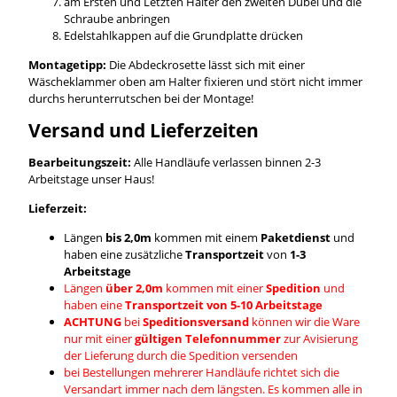
am Ersten und Letzten Halter den zweiten Dübel und die
Schraube anbringen
Edelstahlkappen auf die Grundplatte drücken
Montagetipp:
Die Abdeckrosette lässt sich mit einer
Wäscheklammer oben am Halter fixieren und stört nicht immer
durchs herunterrutschen bei der Montage!
Versand und Lieferzeiten
Bearbeitungszeit:
Alle Handläufe verlassen binnen 2-3
Arbeitstage unser Haus!
Lieferzeit:
Längen
bis 2,0m
kommen mit einem
Paketdienst
und
haben eine zusätzliche
Transportzeit
von
1-3
Arbeitstage
Längen
über 2,0m
kommen mit einer
Spedition
und
haben eine
Transportzeit von 5-10 Arbeitstage
ACHTUNG
bei
Speditionsversand
können wir die Ware
nur mit einer
gültigen Telefonnummer
zur Avisierung
der Lieferung durch die Spedition versenden
bei Bestellungen mehrerer Handläufe richtet sich die
Versandart immer nach dem längsten. Es kommen alle in