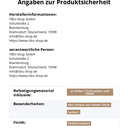
Angaben zur Produktsicherheit
Herstellerinformationen:
TIBU-Shop GmbH
Schulstraße 2
Brandenburg
Drahnsdorf, Deutschland, 15938
info@tibu-shop.de
https://www.tibu-shop.de
verantwortliche Person:
TIBU-Shop GmbH
Schulstraße 2
Brandenburg
Drahnsdorf, Deutschland, 15938
info@tibu-shop.de
https://www.tibu-shop.de
Produkteigenschaft
Wert
Befestigungsmaterial
je Halter 2 Schrauben und
Dübel
inklusive:
Besonderheiten:
alle Längen aus einem Stück
lackiert
Finish:
farblos lackiert