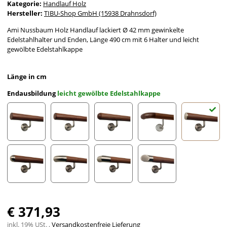
Kategorie:
Handlauf Holz
Hersteller:
TIBU-Shop GmbH (15938 Drahnsdorf)
Ami Nussbaum Holz Handlauf lackiert Ø 42 mm gewinkelte
Edelstahlhalter und Enden, Länge 490 cm mit 6 Halter und leicht
gewölbte Edelstahlkappe
Länge in cm
Endausbildung
leicht gewölbte Edelstahlkappe
gefast
Radius gefräst
Halbkugel gefräst
Holzkrümmling
leicht g
Halbrunde Edelstahlkappe
Edelstahlbogen
Edelstahlecke
schräges Edelstahlends
€ 371,93
inkl. 19% USt. ,
Versandkostenfreie Lieferung