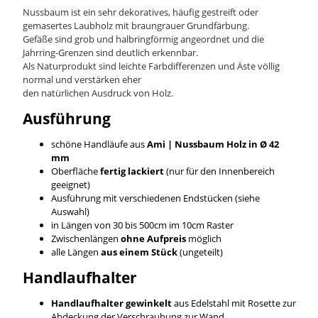
Nussbaum ist ein sehr dekoratives, häufig gestreift oder
gemasertes Laubholz mit braungrauer Grundfärbung.
Gefäße sind grob und halbringförmig angeordnet und die
Jahrring-Grenzen sind deutlich erkennbar.
Als Naturprodukt sind leichte Farbdifferenzen und Äste völlig
normal und verstärken eher
den natürlichen Ausdruck von Holz.
Ausführung
schöne Handläufe aus
Ami | Nussbaum
Holz in Ø 42
mm
Oberfläche
fertig lackiert
(nur für den Innenbereich
geeignet)
Ausführung mit verschiedenen Endstücken (siehe
Auswahl)
in Längen von 30 bis 500cm im 10cm Raster
Zwischenlängen
ohne Aufpreis
möglich
alle Längen
aus einem Stück
(ungeteilt)
Handlaufhalter
Handlaufhalter gewinkelt
aus Edelstahl mit Rosette zur
Abdeckung der Verschraubung zur Wand