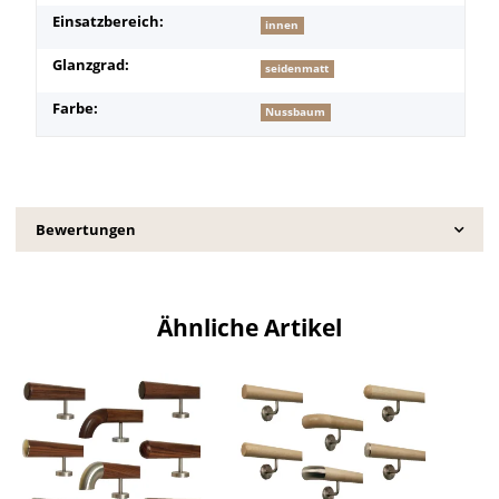
Einsatzbereich:
innen
Glanzgrad:
seidenmatt
Farbe:
Nussbaum
Bewertungen
Ähnliche Artikel