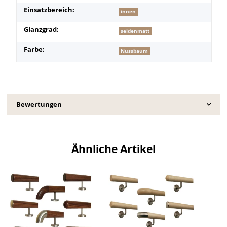
Einsatzbereich:
innen
Glanzgrad:
seidenmatt
Farbe:
Nussbaum
Bewertungen
Ähnliche Artikel