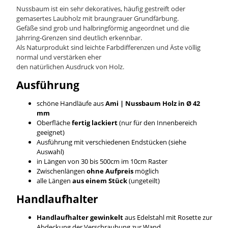
Nussbaum ist ein sehr dekoratives, häufig gestreift oder
gemasertes Laubholz mit braungrauer Grundfärbung.
Gefäße sind grob und halbringförmig angeordnet und die
Jahrring-Grenzen sind deutlich erkennbar.
Als Naturprodukt sind leichte Farbdifferenzen und Äste völlig
normal und verstärken eher
den natürlichen Ausdruck von Holz.
Ausführung
schöne Handläufe aus
Ami | Nussbaum
Holz in Ø 42
mm
Oberfläche
fertig lackiert
(nur für den Innenbereich
geeignet)
Ausführung mit verschiedenen Endstücken (siehe
Auswahl)
in Längen von 30 bis 500cm im 10cm Raster
Zwischenlängen
ohne Aufpreis
möglich
alle Längen
aus einem Stück
(ungeteilt)
Handlaufhalter
Handlaufhalter gewinkelt
aus Edelstahl mit Rosette zur
Abdeckung der Verschraubung zur Wand