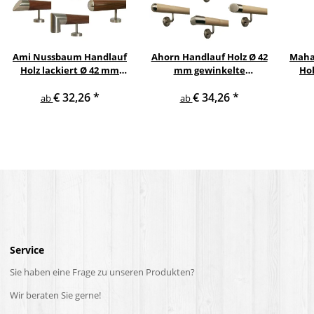
Ami Nussbaum Handlauf
Ahorn Handlauf Holz Ø 42
Maha
Holz lackiert Ø 42 mm
mm gewinkelte
Hol
gerade Edelstahlhalter
Edelstahlhalter und
€ 32,26
*
€ 34,26
*
und Enden
Enden
Ed
ab
ab
Service
Sie haben eine Frage zu unseren Produkten?
Wir beraten Sie gerne!