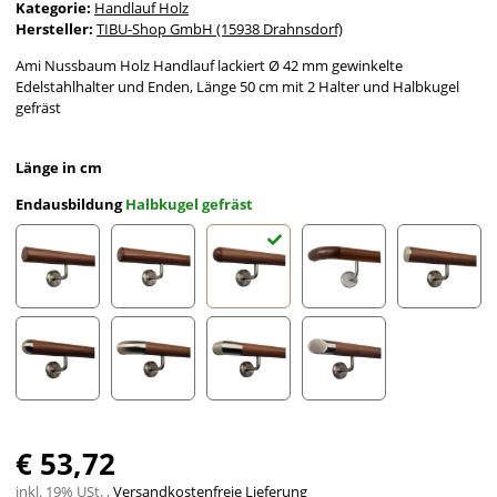
Kategorie:
Handlauf Holz
Hersteller:
TIBU-Shop GmbH (15938 Drahnsdorf)
Ami Nussbaum Holz Handlauf lackiert Ø 42 mm gewinkelte
Edelstahlhalter und Enden, Länge 50 cm mit 2 Halter und Halbkugel
gefräst
Länge in cm
Endausbildung
Halbkugel gefräst
gefast
Radius gefräst
Halbkugel gefräst
Holzkrümmling
leicht g
Halbrunde Edelstahlkappe
Edelstahlbogen
Edelstahlecke
schräges Edelstahlends
€ 53,72
inkl. 19% USt. ,
Versandkostenfreie Lieferung