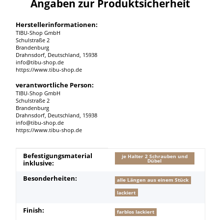
Angaben zur Produktsicherheit
Herstellerinformationen:
TIBU-Shop GmbH
Schulstraße 2
Brandenburg
Drahnsdorf, Deutschland, 15938
info@tibu-shop.de
https://www.tibu-shop.de
verantwortliche Person:
TIBU-Shop GmbH
Schulstraße 2
Brandenburg
Drahnsdorf, Deutschland, 15938
info@tibu-shop.de
https://www.tibu-shop.de
Produkteigenschaft
Wert
Befestigungsmaterial
je Halter 2 Schrauben und
Dübel
inklusive:
Besonderheiten:
alle Längen aus einem Stück
lackiert
Finish:
farblos lackiert