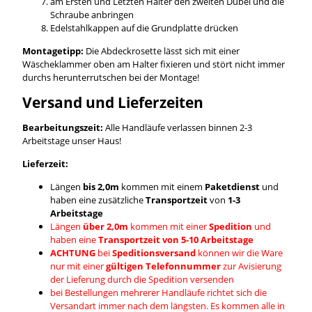
am Ersten und Letzten Halter den zweiten Dübel und die
Schraube anbringen
Edelstahlkappen auf die Grundplatte drücken
Montagetipp:
Die Abdeckrosette lässt sich mit einer
Wäscheklammer oben am Halter fixieren und stört nicht immer
durchs herunterrutschen bei der Montage!
Versand und Lieferzeiten
Bearbeitungszeit:
Alle Handläufe verlassen binnen 2-3
Arbeitstage unser Haus!
Lieferzeit:
Längen
bis 2,0m
kommen mit einem
Paketdienst
und
haben eine zusätzliche
Transportzeit
von
1-3
Arbeitstage
Längen
über 2,0m
kommen mit einer
Spedition
und
haben eine
Transportzeit von 5-10 Arbeitstage
ACHTUNG
bei
Speditionsversand
können wir die Ware
nur mit einer
gültigen Telefonnummer
zur Avisierung
der Lieferung durch die Spedition versenden
bei Bestellungen mehrerer Handläufe richtet sich die
Versandart immer nach dem längsten. Es kommen alle in