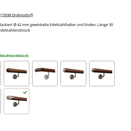
15938 Drahnsdorf)
ackiert Ø 42 mm gewinkelte Edelstahlhalter und Enden, Länge 50
Edelstahlendstück
elstahlendstück
gefräst
Halbkugel gefräst
Holzkrümmling
leicht gewölbte Edelstahlkappe
Halbrunde Edels
ahlecke
schräges Edelstahlendstück