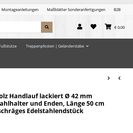
Montageanleitungen
Maßblätter Sonderanfertigungen
B2B
€ 0,00
Fußstütze
Treppenpfosten | Geländerstäbe
lz Handlauf lackiert Ø 42 mm
tahlhalter und Enden, Länge 50 cm
 schräges Edelstahlendstück