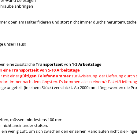
 der Wand befestigen
Schraube anbringen
mmer oben am Halter fixieren und stört nicht immer durchs herunterrutsche
ge unser Haus!
en eine zusätzliche
Transportzeit
von
1-3 Arbeitstage
n eine
Transportzeit von 5-10 Arbeitstage
r mit einer
gültigen Telefonnummer
zur Avisierung der Lieferung durch 
andart immer nach dem längsten. Es kommen alle in einem/r Paket/Lieferung
e ungeteilt (in einem Stück) verschickt. Ab 2000 mm Länge werden die Prod
reffen, müssen mindestens 100 mm
 nicht aneinander stoßen.
 wenig Luft, um sich zwischen den einzelnen Handläufen nicht die Fing