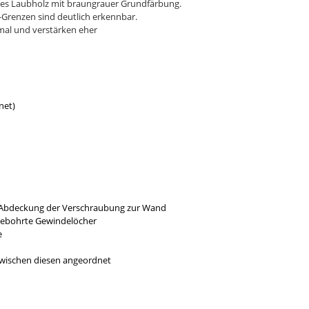
rtes Laubholz mit braungrauer Grundfärbung.
-Grenzen sind deutlich erkennbar.
rmal und verstärken eher
net)
r Abdeckung der Verschraubung zur Wand
gebohrte Gewindelöcher
e
 zwischen diesen angeordnet