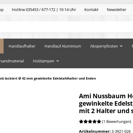
pp
Hotline 035453 / 677-172 | 10-14 Uhr
Kontakt
Newsletter
Handlaufhalter
Handlauf Aluminium
Absperrpfosten
rsandmaterial
Holzlampen
z lackiert Ø 42 mm gewinkelte Edelstahlhalter und Enden
Ami Nussbaum Ho
gewinkelte Edels
mit 2 Halter und
(1 Bewertungen)
Artikelnummer:
S-3921-026