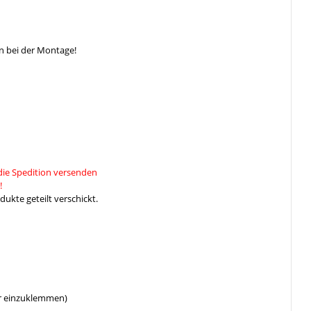
n bei der Montage!
die Spedition versenden
!
ukte geteilt verschickt.
er einzuklemmen)