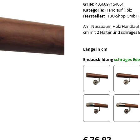
GTIN:
4056097154061
Kategorie:
Handlauf Holz
Hersteller:
TIBU-Shop GmbH (
Ami Nussbaum Holz Handlauf l
cm mit 2 Halter und schräges 
Länge in cm
Endausbildung
schräges Ed
gefast
Radius 
Edelstahlbogen
Edelst
€ 76,92