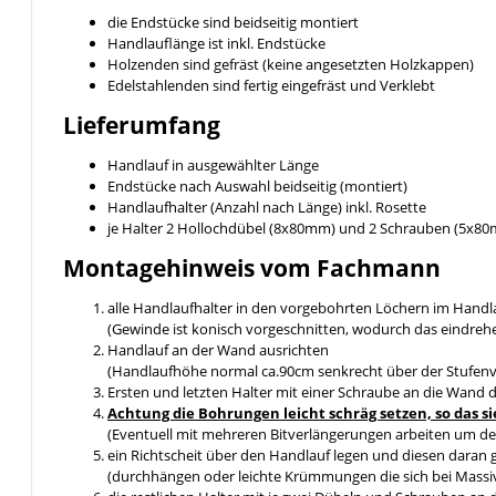
die Endstücke sind beidseitig montiert
Handlauflänge ist inkl. Endstücke
Holzenden sind gefräst (keine angesetzten Holzkappen)
Edelstahlenden sind fertig eingefräst und Verklebt
Lieferumfang
Handlauf in ausgewählter Länge
Endstücke nach Auswahl beidseitig (montiert)
Handlaufhalter (Anzahl nach Länge) inkl. Rosette
je Halter 2 Hollochdübel (8x80mm) und 2 Schrauben (5x8
Montagehinweis vom Fachmann
alle Handlaufhalter in den vorgebohrten Löchern im Handl
(Gewinde ist konisch vorgeschnitten, wodurch das eindreh
Handlauf an der Wand ausrichten
(Handlaufhöhe normal ca.90cm senkrecht über der Stufen
Ersten und letzten Halter mit einer Schraube an die Wand 
Achtung die Bohrungen leicht schräg setzen, so da
(Eventuell mit mehreren Bitverlängerungen arbeiten um de
ein Richtscheit über den Handlauf legen und diesen daran 
(durchhängen oder leichte Krümmungen die sich bei Massiv