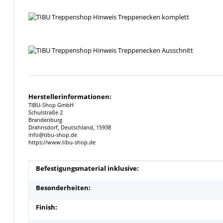
Herstellerinformationen:
TIBU-Shop GmbH
Schulstraße 2
Brandenburg
Drahnsdorf, Deutschland, 15938
info@tibu-shop.de
https://www.tibu-shop.de
Produkteigenschaft
Wert
Befestigungsmaterial inklusive:
Besonderheiten:
Finish: