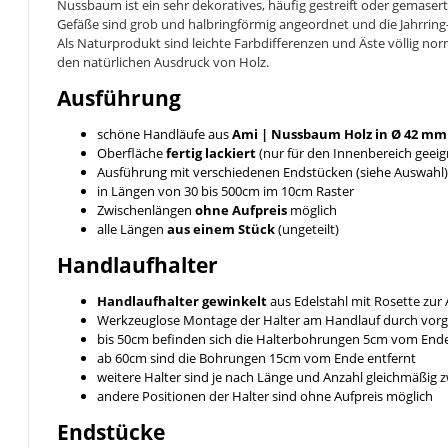
Nussbaum ist ein sehr dekoratives, häufig gestreift oder gemase
Gefäße sind grob und halbringförmig angeordnet und die Jahrring
Als Naturprodukt sind leichte Farbdifferenzen und Äste völlig no
den natürlichen Ausdruck von Holz.
Ausführung
schöne Handläufe aus
Ami | Nussbaum
Holz in Ø 42 mm
Oberfläche
fertig lackiert
(nur für den Innenbereich geeig
Ausführung mit verschiedenen Endstücken (siehe Auswahl)
in Längen von 30 bis 500cm im 10cm Raster
Zwischenlängen
ohne Aufpreis
möglich
alle Längen
aus einem Stück
(ungeteilt)
Handlaufhalter
Handlaufhalter gewinkelt
aus Edelstahl mit Rosette zu
Werkzeuglose Montage der Halter am Handlauf durch vor
bis 50cm befinden sich die Halterbohrungen 5cm vom End
ab 60cm sind die Bohrungen 15cm vom Ende entfernt
weitere Halter sind je nach Länge und Anzahl gleichmäßig
andere Positionen der Halter sind ohne Aufpreis möglich
Endstücke