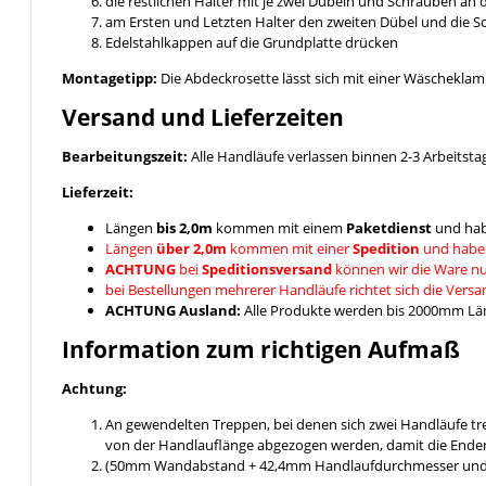
die restlichen Halter mit je zwei Dübeln und Schrauben an
am Ersten und Letzten Halter den zweiten Dübel und die 
Edelstahlkappen auf die Grundplatte drücken
Montagetipp:
Die Abdeckrosette lässt sich mit einer Wäschekla
Versand und Lieferzeiten
Bearbeitungszeit:
Alle Handläufe verlassen binnen 2-3 Arbeitsta
Lieferzeit:
Längen
bis 2,0m
kommen mit einem
Paketdienst
und hab
Längen
über 2,0m
kommen mit einer
Spedition
und habe
ACHTUNG
bei
Speditionsversand
können wir die Ware nu
bei Bestellungen mehrerer Handläufe richtet sich die Vers
ACHTUNG Ausland:
Alle Produkte werden bis 2000mm Läng
Information zum richtigen Aufmaß
Achtung:
An gewendelten Treppen, bei denen sich zwei Handläufe t
von der Handlauflänge abgezogen werden, damit die Enden
(50mm Wandabstand + 42,4mm Handlaufdurchmesser und ein