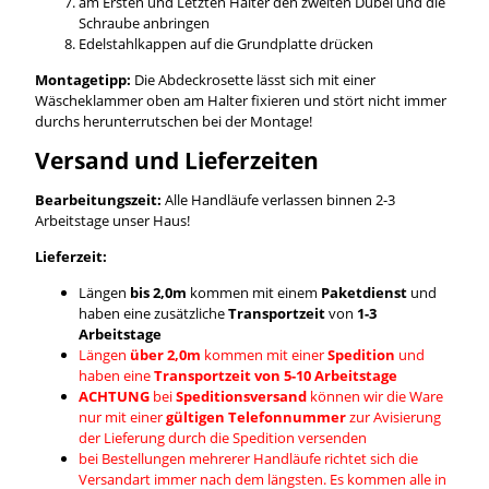
am Ersten und Letzten Halter den zweiten Dübel und die
Schraube anbringen
Edelstahlkappen auf die Grundplatte drücken
Montagetipp:
Die Abdeckrosette lässt sich mit einer
Wäscheklammer oben am Halter fixieren und stört nicht immer
durchs herunterrutschen bei der Montage!
Versand und Lieferzeiten
Bearbeitungszeit:
Alle Handläufe verlassen binnen 2-3
Arbeitstage unser Haus!
Lieferzeit:
Längen
bis 2,0m
kommen mit einem
Paketdienst
und
haben eine zusätzliche
Transportzeit
von
1-3
Arbeitstage
Längen
über 2,0m
kommen mit einer
Spedition
und
haben eine
Transportzeit von 5-10 Arbeitstage
ACHTUNG
bei
Speditionsversand
können wir die Ware
nur mit einer
gültigen Telefonnummer
zur Avisierung
der Lieferung durch die Spedition versenden
bei Bestellungen mehrerer Handläufe richtet sich die
Versandart immer nach dem längsten. Es kommen alle in