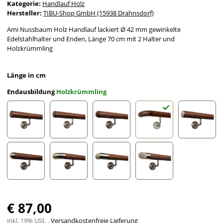
Kategorie:
Handlauf Holz
Hersteller:
TIBU-Shop GmbH (15938 Drahnsdorf)
Ami Nussbaum Holz Handlauf lackiert Ø 42 mm gewinkelte
Edelstahlhalter und Enden, Länge 70 cm mit 2 Halter und
Holzkrümmling
Länge in cm
Endausbildung
Holzkrümmling
gefast
Radius gefräst
Halbkugel gefräst
Holzkrümmling
leicht g
Halbrunde Edelstahlkappe
Edelstahlbogen
Edelstahlecke
schräges Edelstahlends
€ 87,00
inkl. 19% USt. ,
Versandkostenfreie Lieferung