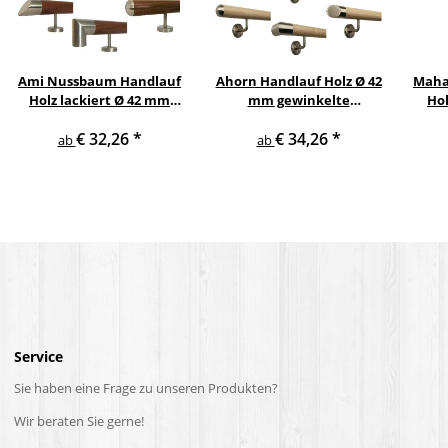
Ami Nussbaum Handlauf
Ahorn Handlauf Holz Ø 42
Maha
Holz lackiert Ø 42 mm
mm gewinkelte
Hol
gerade Edelstahlhalter
Edelstahlhalter und
€ 32,26
*
€ 34,26
*
und Enden
Enden
Ed
ab
ab
Service
Sie haben eine Frage zu unseren Produkten?
Wir beraten Sie gerne!