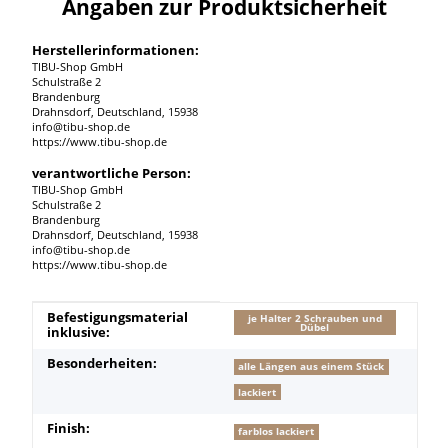
Angaben zur Produktsicherheit
Herstellerinformationen:
TIBU-Shop GmbH
Schulstraße 2
Brandenburg
Drahnsdorf, Deutschland, 15938
info@tibu-shop.de
https://www.tibu-shop.de
verantwortliche Person:
TIBU-Shop GmbH
Schulstraße 2
Brandenburg
Drahnsdorf, Deutschland, 15938
info@tibu-shop.de
https://www.tibu-shop.de
Produkteigenschaft
Wert
Befestigungsmaterial
je Halter 2 Schrauben und
Dübel
inklusive:
Besonderheiten:
alle Längen aus einem Stück
lackiert
Finish:
farblos lackiert