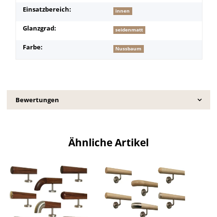
Einsatzbereich:
innen
Glanzgrad:
seidenmatt
Farbe:
Nussbaum
Bewertungen
Ähnliche Artikel