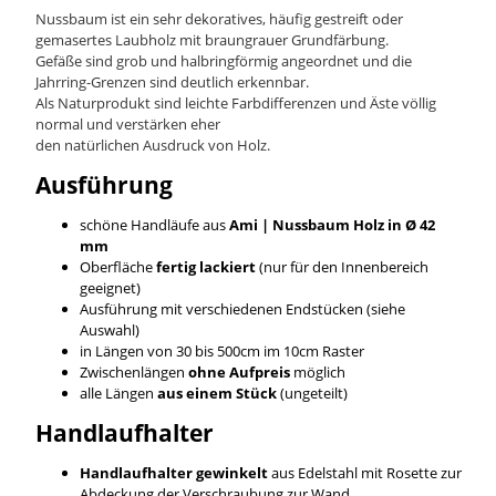
Nussbaum ist ein sehr dekoratives, häufig gestreift oder
gemasertes Laubholz mit braungrauer Grundfärbung.
Gefäße sind grob und halbringförmig angeordnet und die
Jahrring-Grenzen sind deutlich erkennbar.
Als Naturprodukt sind leichte Farbdifferenzen und Äste völlig
normal und verstärken eher
den natürlichen Ausdruck von Holz.
Ausführung
schöne Handläufe aus
Ami | Nussbaum
Holz in Ø 42
mm
Oberfläche
fertig lackiert
(nur für den Innenbereich
geeignet)
Ausführung mit verschiedenen Endstücken (siehe
Auswahl)
in Längen von 30 bis 500cm im 10cm Raster
Zwischenlängen
ohne Aufpreis
möglich
alle Längen
aus einem Stück
(ungeteilt)
Handlaufhalter
Handlaufhalter gewinkelt
aus Edelstahl mit Rosette zur
Abdeckung der Verschraubung zur Wand