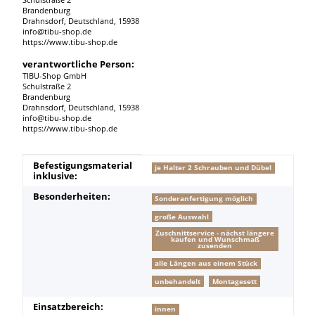
Schulstraße 2
Brandenburg
Drahnsdorf, Deutschland, 15938
info@tibu-shop.de
https://www.tibu-shop.de
verantwortliche Person:
TIBU-Shop GmbH
Schulstraße 2
Brandenburg
Drahnsdorf, Deutschland, 15938
info@tibu-shop.de
https://www.tibu-shop.de
Produkteigenschaft
Wert
Befestigungsmaterial
je Halter 2 Schrauben und Dübel
inklusive:
Besonderheiten:
Sonderanfertigung möglich
große Auswahl
Zuschnittservice - nächst längere
kaufen und Wunschmaß
zusenden
alle Längen aus einem Stück
unbehandelt
Montagesett
Einsatzbereich:
innen