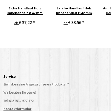
Eiche Handlauf Holz
Lärche Handlauf Holz
Ami 
unbehandelt Ø 42 mm
unbehandelt Ø 42 mm
Hol
gewinkelte
gewinkelte
ger
€ 37,22
*
€ 33,56
*
Edelstahlhalter und
Edelstahlhalter und
ab
ab
Enden
Enden
Service
Sie haben eine Frage zu unseren Produkten?
Wir beraten Sie gerne!
Tel: 035453 / 677-172
Kontaktformular