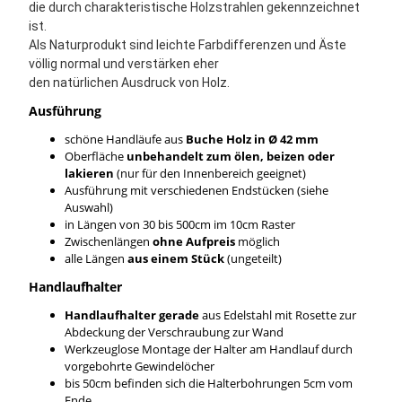
die durch charakteristische Holzstrahlen gekennzeichnet
ist.
Als Naturprodukt sind leichte Farbdifferenzen und Äste
völlig normal und verstärken eher
den natürlichen Ausdruck von Holz.
Ausführung
schöne Handläufe aus
Buche
Holz in Ø 42 mm
Oberfläche
unbehandelt zum ölen, beizen oder
lakieren
(nur für den Innenbereich geeignet)
Ausführung mit verschiedenen Endstücken (siehe
Auswahl)
in Längen von 30 bis 500cm im 10cm Raster
Zwischenlängen
ohne Aufpreis
möglich
alle Längen
aus einem Stück
(ungeteilt)
Handlaufhalter
Handlaufhalter gerade
aus Edelstahl mit Rosette zur
Abdeckung der Verschraubung zur Wand
Werkzeuglose Montage der Halter am Handlauf durch
vorgebohrte Gewindelöcher
bis 50cm befinden sich die Halterbohrungen 5cm vom
Ende