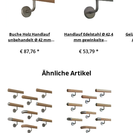
Buche Holz Handlauf
Handlauf Edelstahl Ø 42,4
Gel
unbehandelt Ø 42 mm
mm gewinkelte
gewinkelte
Edelstahlhalter, Länge 70
€ 87,76
*
€ 53,79
*
Edelstahlhalter und
cm mit 2 Halter und leicht
Que
Enden, Länge 190 cm mit 3
gewölbte Kappe
mit 2
Halter und Radius gefräst
Ähnliche Artikel