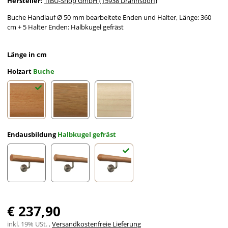
Hersteller:
TIBU-Shop GmbH (15938 Drahnsdorf)
Buche Handlauf Ø 50 mm bearbeitete Enden und Halter, Länge: 360
cm + 5 Halter Enden: Halbkugel gefräst
Länge in cm
Holzart
Buche
Buche
Eiche
Ahorn
Endausbildung
Halbkugel gefräst
gefast
Radius gefräst
Halbkugel gefräst
€ 237,90
inkl. 19% USt. ,
Versandkostenfreie Lieferung