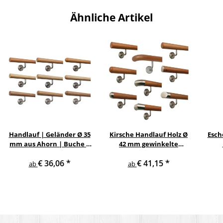
Ähnliche Artikel
Handlauf | Geländer Ø 35
Kirsche Handlauf Holz Ø
Esch
mm aus Ahorn | Buche |
42 mm gewinkelte
Eiche mit verschiedenen
Edelstahlhalter und
Ed
€ 36,06
*
€ 41,15
*
Enden & Edelstahlhalter
Enden
ab
ab